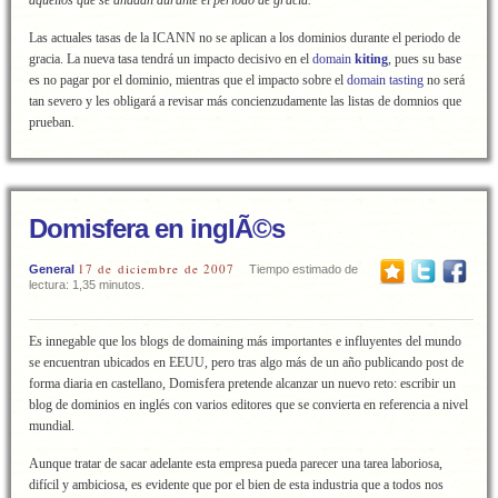
aquellos que se añadan durante el periodo de gracia."
Las actuales tasas de la ICANN no se aplican a los dominios durante el periodo de
gracia. La nueva tasa tendrá un impacto decisivo en el
domain
kiting
, pues su base
es no pagar por el dominio, mientras que el impacto sobre el
domain tasting
no será
tan severo y les obligará a revisar más concienzudamente las listas de domnios que
prueban.
Domisfera en inglÃ©s
17 de diciembre de 2007
General
Tiempo estimado de
lectura: 1,35 minutos.
Es innegable que los blogs de domaining más importantes e influyentes del mundo
se encuentran ubicados en EEUU, pero tras algo más de un año publicando post de
forma diaria en castellano, Domisfera pretende alcanzar un nuevo reto: escribir un
blog de dominios en inglés con varios editores que se convierta en referencia a nivel
mundial.
Aunque tratar de sacar adelante esta empresa pueda parecer una tarea laboriosa,
difícil y ambiciosa, es evidente que por el bien de esta industria que a todos nos