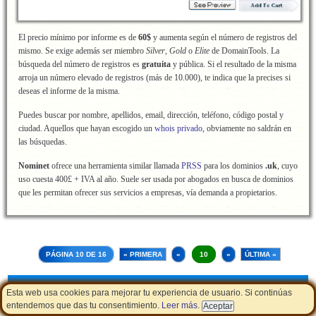
El precio mínimo por informe es de
60$
y aumenta según el número de registros del
mismo. Se exige además ser miembro
Silver
,
Gold
o
Elite
de DomainTools. La
búsqueda del número de registros es
gratuita
y pública. Si el resultado de la misma
arroja un número elevado de registros (más de 10.000), te indica que la precises si
deseas el informe de la misma.
Puedes buscar por nombre, apellidos, email, dirección, teléfono, código postal y
ciudad. Aquellos que hayan escogido un
whois privado
, obviamente no saldrán en
las búsquedas.
Nominet
ofrece una herramienta similar llamada
PRSS
para los dominios
.uk
, cuyo
uso cuesta 400£ + IVA al año. Suele ser usada por abogados en busca de dominios
que les permitan ofrecer sus servicios a empresas, vía demanda a propietarios.
PÁGINA 10 DE 16
« PRIMERA
«
10
»
ÚLTIMA »
Cupones de descuento
|
Aviso Legal - Política de Cookies
|
LSSI
Esta web usa cookies para mejorar tu experiencia de usuario. Si continúas
entendemos que das tu consentimiento.
Leer más
.