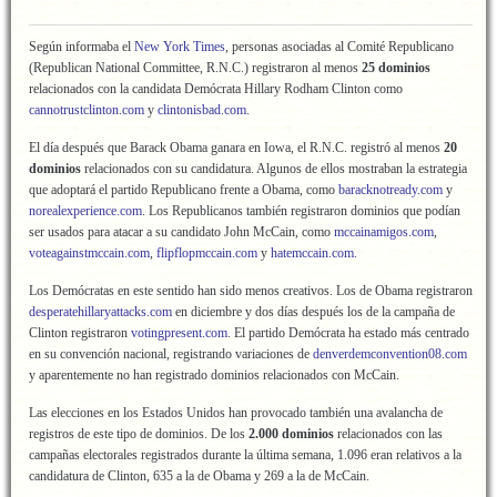
Según informaba el
New York Times
, personas asociadas al Comité Republicano
(Republican National Committee, R.N.C.) registraron al menos
25 dominios
relacionados con la candidata Demócrata Hillary Rodham Clinton como
cannotrustclinton.com
y
clintonisbad.com
.
El día después que Barack Obama ganara en Iowa, el R.N.C. registró al menos
20
dominios
relacionados con su candidatura. Algunos de ellos mostraban la estrategia
que adoptará el partido Republicano frente a Obama, como
baracknotready.com
y
norealexperience.com
. Los Republicanos también registraron dominios que podían
ser usados para atacar a su candidato John McCain, como
mccainamigos.com
,
voteagainstmccain.com
,
flipflopmccain.com
y
hatemccain.com
.
Los Demócratas en este sentido han sido menos creativos. Los de Obama registraron
desperatehillaryattacks.com
en diciembre y dos días después los de la campaña de
Clinton registraron
votingpresent.com
. El partido Demócrata ha estado más centrado
en su convención nacional, registrando variaciones de
denverdemconvention08.com
y aparentemente no han registrado dominios relacionados con McCain.
Las elecciones en los Estados Unidos han provocado también una avalancha de
registros de este tipo de dominios. De los
2.000 dominios
relacionados con las
campañas electorales registrados durante la última semana, 1.096 eran relativos a la
candidatura de Clinton, 635 a la de Obama y 269 a la de McCain.