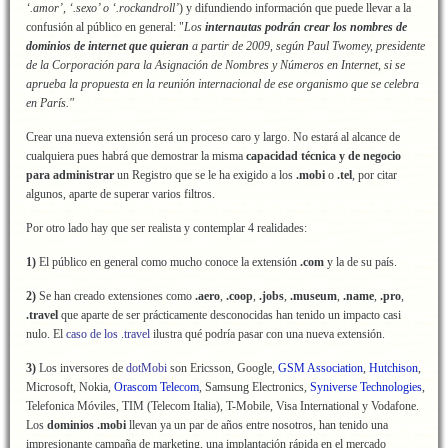
‘.amor’, ‘.sexo’ o ‘.rockandroll’
) y difundiendo información que puede llevar a la
confusión al público en general: "
Los
internautas podrán crear los nombres de
dominios de internet que quieran
a partir de 2009, según Paul Twomey, presidente
de la Corporación para la Asignación de Nombres y Números en Internet, si se
aprueba la propuesta en la reunión internacional de ese organismo que se celebra
en París.
"
Crear una nueva extensión será un proceso caro y largo. No estará al alcance de
cualquiera pues habrá que demostrar la misma
capacidad técnica y de negocio
para administrar
un Registro que se le ha exigido a los
.mobi
o
.tel
, por citar
algunos, aparte de superar varios filtros.
Por otro lado hay que ser realista y contemplar 4 realidades:
1)
El público en general como mucho conoce la extensión
.com
y la de su país.
2)
Se han creado extensiones como
.aero
,
.coop
,
.jobs
,
.museum
,
.name
,
.pro
,
.travel
que aparte de ser prácticamente desconocidas han tenido un impacto casi
nulo. El
caso de los .travel
ilustra qué podría pasar con una nueva extensión.
3)
Los inversores de
dotMobi
son Ericsson, Google,
GSM Association
,
Hutchison
,
Microsoft, Nokia,
Orascom Telecom
, Samsung Electronics,
Syniverse Technologies
,
Telefonica Móviles, TIM (Telecom Italia), T-Mobile, Visa International y Vodafone.
Los
dominios .mobi
llevan ya un par de años entre nosotros, han tenido una
impresionante campaña de marketing, una implantación rápida en el mercado