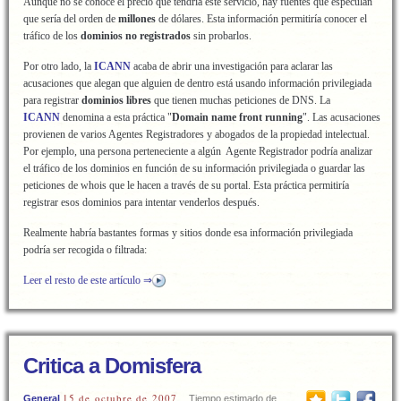
Aunque no se conoce el precio que tendría este servicio, hay fuentes que especulan
que sería del orden de
millones
de dólares. Esta información permitiría conocer el
tráfico de los
dominios no registrados
sin probarlos.
Por otro lado, la
ICANN
acaba de abrir una investigación para aclarar las
acusaciones que alegan que alguien de dentro está usando información privilegiada
para registrar
dominios libres
que tienen muchas peticiones de DNS. La
ICANN
denomina a esta práctica "
Domain name front running
". Las acusaciones
provienen de varios Agentes Registradores y abogados de la propiedad intelectual.
Por ejemplo, una persona perteneciente a algún Agente Registrador podría analizar
el tráfico de los dominios en función de su información privilegiada o guardar las
peticiones de whois que le hacen a través de su portal. Esta práctica permitiría
registrar esos dominios para intentar venderlos después.
Realmente habría bastantes formas y sitios donde esa información privilegiada
podría ser recogida o filtrada:
Leer el resto de este artículo ⇒
Critica a Domisfera
15 de octubre de 2007
General
Tiempo estimado de