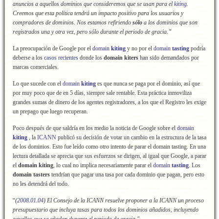
anuncios a aquellos dominios que consideremos que se usan para el
kiting
.
Creemos que esta política tendrá un impacto positivo para los usuarios y
compradores de dominios. Nos estamos refiriendo
sólo
a los dominios que son
registrados una y otra vez, pero sólo durante el periodo de gracia.”
La preocupación de Google por el
domain
kiting
y no por el
domain
tasting
podría
deberse a los
casos recientes
donde los
domain kiters
han sido demandados por
marcas comerciales.
Lo que sucede con el
domain
kiting
es que nunca se paga por el dominio, así que
por muy poco que de en 5 días, siempre sale rentable. Esta práctica inmoviliza
grandes sumas de dinero de los agentes registradores, a los que el Registro les exige
un prepago que luego recuperan.
Poco después de que saldría en los medio la noticia de Google sobre el
domain
kiting
, la
ICANN
publicó su decisión de votar un cambio en la estructura de la tasa
de los dominios. Esto fue leído como otro intento de parar el domain tasting. En una
lectura detallada se aprecia que sus esfuerzos se dirigen, al igual que Google, a parar
el
domain kiting
, lo cual no implica necesariamente parar el
domain
tasting
. Los
domain tasters
tendrían que pagar una tasa por cada dominio que pagan, pero esto
no les detendrá del todo.
“
(
2008.01.04
) El Consejo de la ICANN resuelve proponer a la ICANN un proceso
presupuestario que incluya tasas para todos los dominios añadidos, incluyendo