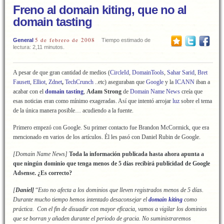
Freno al domain kiting, que no al
domain tasting
5 de febrero de 2008
General
Tiempo estimado de
lectura: 2,11 minutos.
A pesar de que gran cantidad de medios (
CircleId
,
DomainTools
,
Sahar Sarid
,
Bret
Fausett
,
Elliot
,
Zdnet
,
TechCrunch
..etc) aseguraban que
Google
y la
ICANN
iban a
acabar con el
domain tasting
,
Adam Strong
de
Domain Name News
creía que
esas noticias eran como mínimo exageradas. Así que intentó arrojar
luz
sobre el tema
de la única manera posible… acudiendo a la fuente.
Primero empezó con Google. Su primer contacto fue Brandon McCormick, que era
mencionado en varios de los artículos. Él les pasó con Daniel Rubin de Google.
[Domain Name News]
Toda la información publicada hasta ahora apunta a
que ningún dominio que tenga menos de 5 días recibirá publicidad de Google
Adsense. ¿Es correcto?
[
Daniel]
“
Esto no afecta a los dominios que lleven registrados menos de 5 días.
Durante mucho tiempo hemos intentado desaconsejar el
domain kiting
como
práctica. Con el fin de disuadir con mayor eficacia, vamos a vigilar los dominios
que se borran y añaden durante el periodo de gracia. No suministraremos