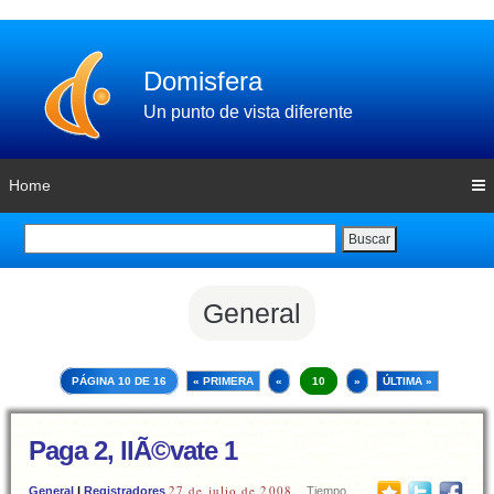
Domisfera
Un punto de vista diferente
Home
Buscar
General
PÁGINA 10 DE 16
« PRIMERA
«
10
»
ÚLTIMA »
Paga 2, llÃ©vate 1
27 de julio de 2008
General
|
Registradores
Tiempo