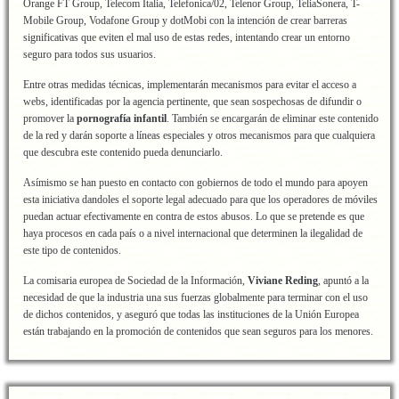
Orange FT Group, Telecom Italia, Telefonica/02, Telenor Group, TeliaSonera, T-
Mobile Group, Vodafone Group y dotMobi con la intención de crear barreras
significativas que eviten el mal uso de estas redes, intentando crear un entorno
seguro para todos sus usuarios.
Entre otras medidas técnicas, implementarán mecanismos para evitar el acceso a
webs, identificadas por la agencia pertinente, que sean sospechosas de difundir o
promover la
pornografía infantil
. También se encargarán de eliminar este contenido
de la red y darán soporte a líneas especiales y otros mecanismos para que cualquiera
que descubra este contenido pueda denunciarlo.
Asímismo se han puesto en contacto con gobiernos de todo el mundo para apoyen
esta iniciativa dandoles el soporte legal adecuado para que los operadores de móviles
puedan actuar efectivamente en contra de estos abusos. Lo que se pretende es que
haya procesos en cada país o a nivel internacional que determinen la ilegalidad de
este tipo de contenidos.
La comisaria europea de Sociedad de la Información,
Viviane Reding
, apuntó a la
necesidad de que la industria una sus fuerzas globalmente para terminar con el uso
de dichos contenidos, y aseguró que todas las instituciones de la Unión Europea
están trabajando en la promoción de contenidos que sean seguros para los menores.