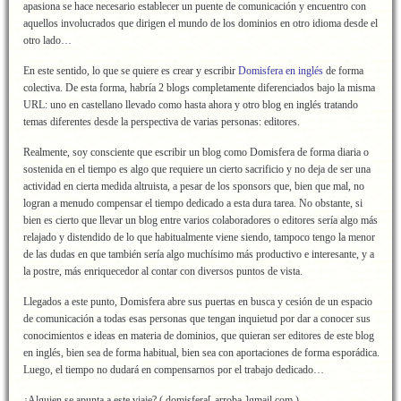
apasiona se hace necesario establecer un puente de comunicación y encuentro con
aquellos involucrados que dirigen el mundo de los dominios en otro idioma desde el
otro lado…
En este sentido, lo que se quiere es crear y escribir
Domisfera en inglés
de forma
colectiva. De esta forma, habría 2 blogs completamente diferenciados bajo la misma
URL: uno en castellano llevado como hasta ahora y otro blog en inglés tratando
temas diferentes desde la perspectiva de varias personas: editores.
Realmente, soy consciente que escribir un blog como Domisfera de forma diaria o
sostenida en el tiempo es algo que requiere un cierto sacrificio y no deja de ser una
actividad en cierta medida altruista, a pesar de los sponsors que, bien que mal, no
logran a menudo compensar el tiempo dedicado a esta dura tarea. No obstante, si
bien es cierto que llevar un blog entre varios colaboradores o editores sería algo más
relajado y distendido de lo que habitualmente viene siendo, tampoco tengo la menor
de las dudas en que también sería algo muchísimo más productivo e interesante, y a
la postre, más enriquecedor al contar con diversos puntos de vista.
Llegados a este punto, Domisfera abre sus puertas en busca y cesión de un espacio
de comunicación a todas esas personas que tengan inquietud por dar a conocer sus
conocimientos e ideas en materia de dominios, que quieran ser editores de este blog
en inglés, bien sea de forma habitual, bien sea con aportaciones de forma esporádica.
Luego, el tiempo no dudará en compensarnos por el trabajo dedicado…
¿Alguien se apunta a este viaje? ( domisfera[-arroba-]gmail.com )