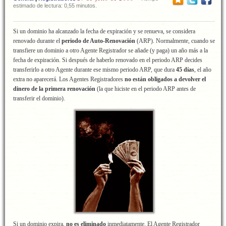
estimado de lectura: 0,55 minutos.
Si un dominio ha alcanzado la fecha de expiración y se renueva, se considera
renovado durante el
periodo de Auto-Renovación
(ARP). Normalmente, cuando se
transfiere un dominio a otro Agente Registrador se añade (y paga) un año más a la
fecha de expiración. Si después de haberlo renovado en el periodo ARP decides
transferirlo a otro Agente durante ese mismo periodo ARP, que dura
45 días
, el año
extra no aparecerá. Los Agentes Registradores
no están obligados a devolver el
dinero de la primera renovación
(la que hiciste en el periodo ARP antes de
transferir el dominio).
Si un dominio expira,
no es eliminado
inmediatamente. El Agente Registrador