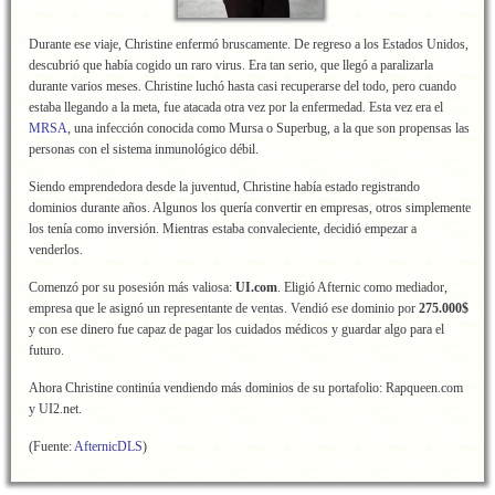
Durante ese viaje, Christine enfermó bruscamente. De regreso a los Estados Unidos,
descubrió que había cogido un raro virus. Era tan serio, que llegó a paralizarla
durante varios meses. Christine luchó hasta casi recuperarse del todo, pero cuando
estaba llegando a la meta, fue atacada otra vez por la enfermedad. Esta vez era el
MRSA
, una infección conocida como Mursa o Superbug, a la que son propensas las
personas con el sistema inmunológico débil.
Siendo emprendedora desde la juventud, Christine había estado registrando
dominios durante años. Algunos los quería convertir en empresas, otros simplemente
los tenía como inversión. Mientras estaba convaleciente, decidió empezar a
venderlos.
Comenzó por su posesión más valiosa:
UI.com
. Eligió Afternic como mediador,
empresa que le asignó un representante de ventas. Vendió ese dominio por
275.000$
y con ese dinero fue capaz de pagar los cuidados médicos y guardar algo para el
futuro.
Ahora Christine continúa vendiendo más dominios de su portafolio: Rapqueen.com
y UI2.net.
(Fuente:
AfternicDLS
)