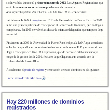
serán visibles durante el
primer trimestre de 2012
. Los Agentes Registradores que
estén
interesados en acreditarse
pueden mandar un mail a
admin(arroba)dotdm.dm
. El actual CEO de DotDM es Jennifer Aird.
Inicialmente la IANA
delegó
este ccTLD a la Universidad de Puerto Rico. En 2001
hubo una primera petición de redelegación al Gobierno de Dominica, que no llegó a
completarse. En 2003 se volvió a solicitar la misma redelegación, que tampoco llegó
a concluir.
Finalmente en 2006 la Universidad de Puerto Rico le dijo a la IANA que actualizara
el hecho de que ellos no se estaban haciendo cargo de este ccTLD y esta vez sí que
llegó a redelegarse en DotDM Corporation, que de hecho se estaba haciendo ya
cargo de la gestión desde 2001, fecha en la que llegaron a un acuerdo con la
Universidad de Puerto Rico.
Actualmente el
precio de registro
y renovación de estos dominios es el siguiente:
Leer el resto de este artículo ⇒
Hay 220 millones de dominios
registrados