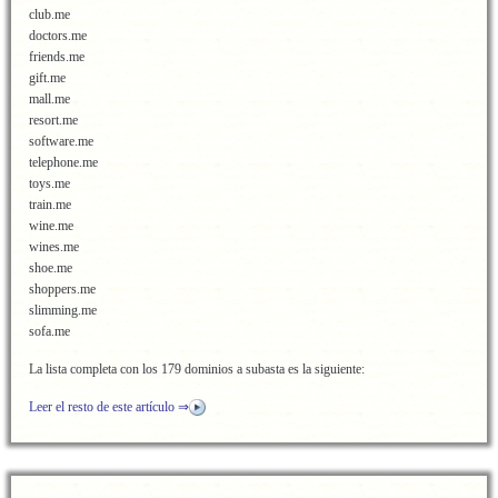
club.me
doctors.me
friends.me
gift.me
mall.me
resort.me
software.me
telephone.me
toys.me
train.me
wine.me
wines.me
shoe.me
shoppers.me
slimming.me
sofa.me
La lista completa con los 179 dominios a subasta es la siguiente:
Leer el resto de este artículo ⇒