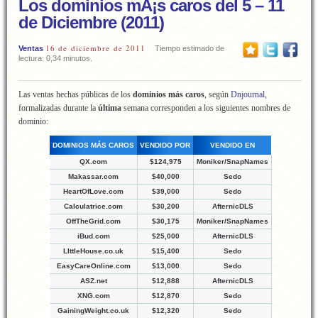
Los dominios mÃ¡s caros del 5 – 11
de Diciembre (2011)
16 de diciembre de 2011
Ventas
Tiempo estimado de
lectura: 0,34 minutos.
Las ventas hechas públicas de los
dominios más caros
, según
Dnjournal
,
formalizadas durante la
última
semana corresponden a los siguientes nombres de
dominio:
DOMINIOS MÁS CAROS
VENDIDO POR
VENDIDO EN
QX.com
$124,975
Moniker/SnapNames
Makassar.com
$40,000
Sedo
HeartOfLove.com
$39,000
Sedo
Calculatrice.com
$30,200
AfternicDLS
OffTheGrid.com
$30,175
Moniker/SnapNames
iBud.com
$25,000
AfternicDLS
LIttleHouse.co.uk
$15,400
Sedo
EasyCareOnline.com
$13,000
Sedo
ASZ.net
$12,888
AfternicDLS
XNG.com
$12,870
Sedo
GainingWeight.co.uk
$12,320
Sedo