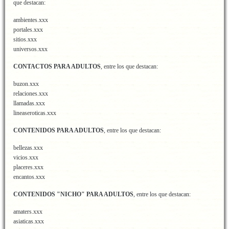
que destacan:
ambientes.xxx
portales.xxx
sitios.xxx
universos.xxx
CONTACTOS PARA ADULTOS
, entre los que destacan:
buzon.xxx
relaciones.xxx
llamadas.xxx
lineaseroticas.xxx
CONTENIDOS PARA ADULTOS
, entre los que destacan:
bellezas.xxx
vicios.xxx
placeres.xxx
encantos.xxx
CONTENIDOS "NICHO" PARA ADULTOS
, entre los que destacan:
amaters.xxx
asiaticas.xxx