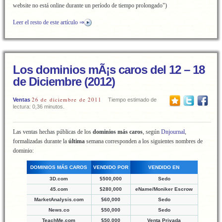
website no está online durante un período de tiempo prolongado")
Leer el resto de este artículo ⇒
Los dominios mÃ¡s caros del 12 – 18
de Diciembre (2012)
26 de diciembre de 2011
Ventas
Tiempo estimado de
lectura: 0,36 minutos.
Las ventas hechas públicas de los
dominios más caros
, según
Dnjournal
,
formalizadas durante la
última
semana corresponden a los siguientes nombres de
dominio:
DOMINIOS MÁS CAROS
VENDIDO POR
VENDIDO EN
3D.com
$500,000
Sedo
45.com
$280,000
eName/Moniker Escrow
MarketAnalysis.com
$60,000
Sedo
News.co
$50,000
Sedo
TeachMe.com
$50,000
Venta Privada