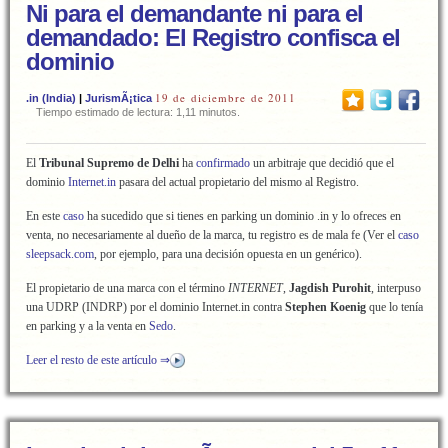
Ni para el demandante ni para el
demandado: El Registro confisca el
dominio
19 de diciembre de 2011
.in (India)
|
JurismÃ¡tica
Tiempo estimado de lectura: 1,11 minutos.
El
Tribunal Supremo de Delhi
ha
confirmado
un arbitraje que decidió que el
dominio
Internet.in
pasara del actual propietario del mismo al Registro.
En este
caso
ha sucedido que si tienes en parking un dominio .in y lo ofreces en
venta, no necesariamente al dueño de la marca, tu registro es de mala fe (Ver el
caso
sleepsack.com
, por ejemplo, para una decisión opuesta en un genérico).
El propietario de una marca con el término
INTERNET
,
Jagdish Purohit
, interpuso
una UDRP (INDRP) por el dominio Internet.in contra
Stephen Koenig
que lo tenía
en parking y a la venta en
Sedo
.
Leer el resto de este artículo ⇒