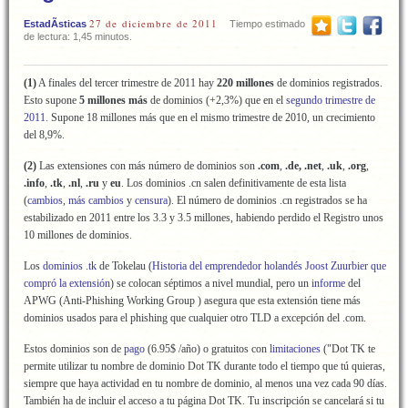
27 de diciembre de 2011
EstadÃ­sticas
Tiempo estimado
de lectura: 1,45 minutos.
(1)
A finales del tercer trimestre de 2011 hay
220 millones
de dominios registrados.
Esto supone
5 millones más
de dominios (+2,3%) que en el
segundo trimestre de
2011
. Supone 18 millones más que en el mismo trimestre de 2010, un crecimiento
del 8,9%.
(2)
Las extensiones con más número de dominios son
.com
,
.de, .net
,
.uk
,
.org
,
.info
,
.tk
,
.nl
,
.ru
y
eu
. Los dominios .cn salen definitivamente de esta lista
(
cambios
,
más cambios
y
censura
). El número de dominios .cn registrados se ha
estabilizado en 2011 entre los 3.3 y 3.5 millones, habiendo perdido el Registro unos
10 millones de dominios.
Los
dominios .tk
de Tokelau (
Historia del emprendedor holandés Joost Zuurbier que
compró la extensión
) se colocan séptimos a nivel mundial, pero un
informe
del
APWG (Anti-Phishing Working Group ) asegura que esta extensión tiene más
dominios usados para el phishing que cualquier otro TLD a excepción del .com.
Estos dominios son de
pago
(6.95$ /año) o gratuitos con
limitaciones
("Dot TK te
permite utilizar tu nombre de dominio Dot TK durante todo el tiempo que tú quieras,
siempre que haya actividad en tu nombre de dominio, al menos una vez cada 90 días.
También ha de incluir el acceso a tu página Dot TK. Tu inscripción se cancelará si tu