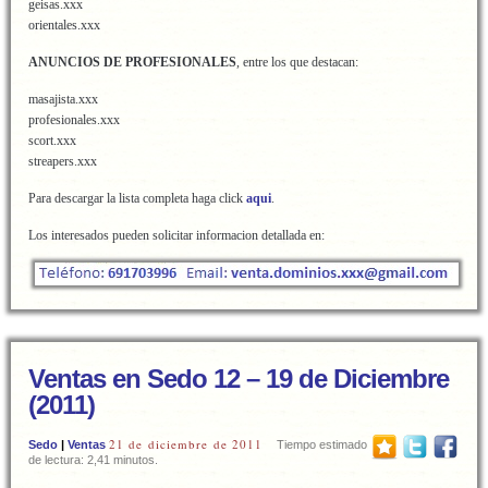
geisas.xxx
orientales.xxx
ANUNCIOS DE PROFESIONALES
, entre los que destacan:
masajista.xxx
profesionales.xxx
scort.xxx
streapers.xxx
Para descargar la lista completa haga click
aqui
.
Los interesados pueden solicitar informacion detallada en:
Ventas en Sedo 12 – 19 de Diciembre
(2011)
21 de diciembre de 2011
Sedo
|
Ventas
Tiempo estimado
de lectura: 2,41 minutos.