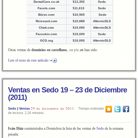
DentalCare.co.uk
$12,392
Sedo
Facets.com
$11,610
Sedo
Börse.com
$10,965
Sedo
Reissued.com
$10,888
AfternicDLS
Chatt.com
$10,000
AfternicDLS
Faceskin.com
$10,000
Sedo
GCG.org
$10,000
AfternicDLS
Otras ventas de
dominios en castellano
, .co y/o
.es
han sido:
Leer el resto de este artículo ⇒
Ventas en Sedo 19 – 23 de Diciembre
(2011)
29 de diciembre de 2011
Sedo
|
Ventas
Tiempo estimado
de lectura: 2,26 minutos.
Iván Diáz
suministraba a Domisfera la lista de las ventas de
Sedo
de la semana
pasada: