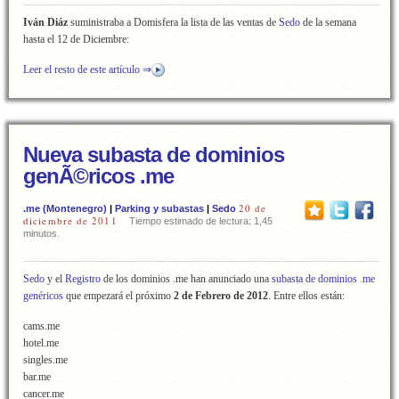
Iván Diáz
suministraba a Domisfera la lista de las ventas de
Sedo
de la semana
hasta el 12 de Diciembre:
Leer el resto de este artículo ⇒
Nueva subasta de dominios
genÃ©ricos .me
20 de
.me (Montenegro)
|
Parking y subastas
|
Sedo
diciembre de 2011
Tiempo estimado de lectura: 1,45
minutos.
Sedo
y el
Registro
de los dominios .me han anunciado una
subasta de dominios .me
genéricos
que empezará el próximo
2 de Febrero de 2012
. Entre ellos están:
cams.me
hotel.me
singles.me
bar.me
cancer.me