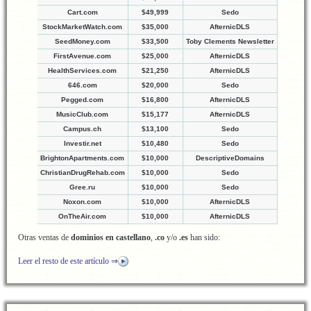
Cart.com
$49,999
Sedo
StockMarketWatch.com
$35,000
AfternicDLS
SeedMoney.com
$33,500
Toby Clements Newsletter
FirstAvenue.com
$25,000
AfternicDLS
HealthServices.com
$21,250
AfternicDLS
646.com
$20,000
Sedo
Pegged.com
$16,800
AfternicDLS
MusicClub.com
$15,177
AfternicDLS
Campus.ch
$13,100
Sedo
Investir.net
$10,480
Sedo
BrightonApartments.com
$10,000
DescriptiveDomains
ChristianDrugRehab.com
$10,000
Sedo
Gree.ru
$10,000
Sedo
Noxon.com
$10,000
AfternicDLS
OnTheAir.com
$10,000
AfternicDLS
Otras ventas de
dominios en castellano
,
.co
y/o
.es
han sido:
Leer el resto de este artículo ⇒