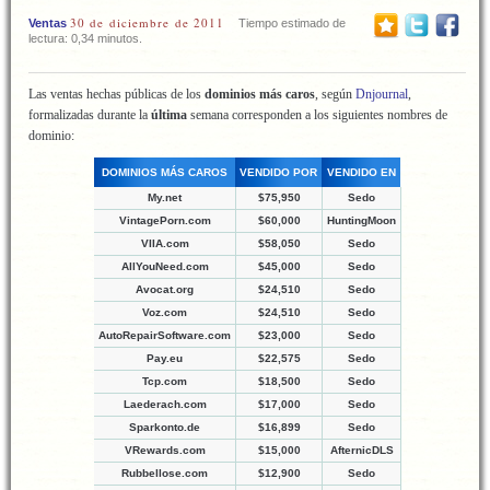
30 de diciembre de 2011
Ventas
Tiempo estimado de
lectura: 0,34 minutos.
Las ventas hechas públicas de los
dominios más caros
, según
Dnjournal
,
formalizadas durante la
última
semana corresponden a los siguientes nombres de
dominio:
DOMINIOS MÁS CAROS
VENDIDO POR
VENDIDO EN
My.net
$75,950
Sedo
VintagePorn.com
$60,000
HuntingMoon
VIIA.com
$58,050
Sedo
AllYouNeed.com
$45,000
Sedo
Avocat.org
$24,510
Sedo
Voz.com
$24,510
Sedo
AutoRepairSoftware.com
$23,000
Sedo
Pay.eu
$22,575
Sedo
Tcp.com
$18,500
Sedo
Laederach.com
$17,000
Sedo
Sparkonto.de
$16,899
Sedo
VRewards.com
$15,000
AfternicDLS
Rubbellose.com
$12,900
Sedo