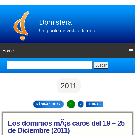
Domisfera
Un punto de vista diferente
Home
Buscar
2011
PÁGINA 1 DE 27
1
»
ÚLTIMA »
Los dominios mÃ¡s caros del 19 – 25
de Diciembre (2011)