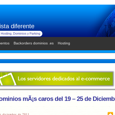
sta diferente
Hosting, Dominios y Parking
uentos
Backorders dominios .es
Hosting
ominios mÃ¡s caros del 19 – 25 de Diciemb
e diciembre de 2011