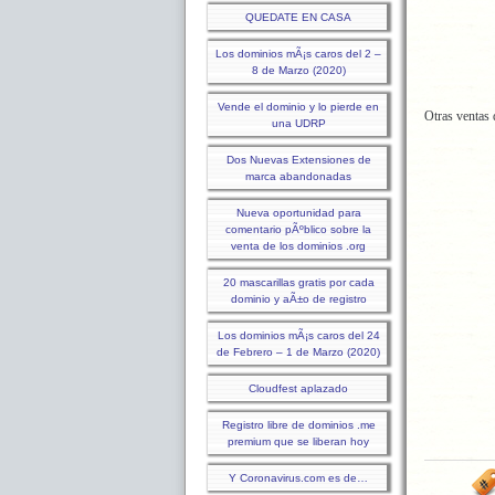
QUEDATE EN CASA
Los dominios mÃ¡s caros del 2 –
8 de Marzo (2020)
Vende el dominio y lo pierde en
Otras ventas
una UDRP
Dos Nuevas Extensiones de
marca abandonadas
Nueva oportunidad para
comentario pÃºblico sobre la
venta de los dominios .org
20 mascarillas gratis por cada
dominio y aÃ±o de registro
Los dominios mÃ¡s caros del 24
de Febrero – 1 de Marzo (2020)
Cloudfest aplazado
Registro libre de dominios .me
premium que se liberan hoy
Y Coronavirus.com es de…