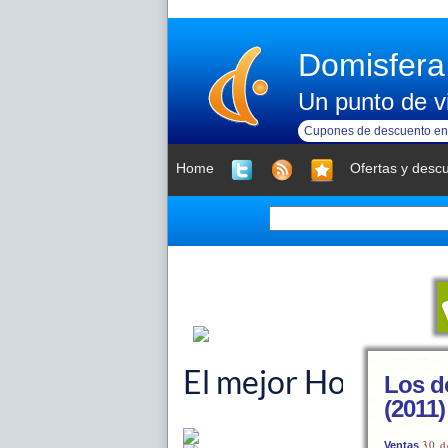
Domisfera
Un punto de vi
Cupones de descuento en 
Home
Ofertas y desc
Los d
(2011)
30 d
Ventas