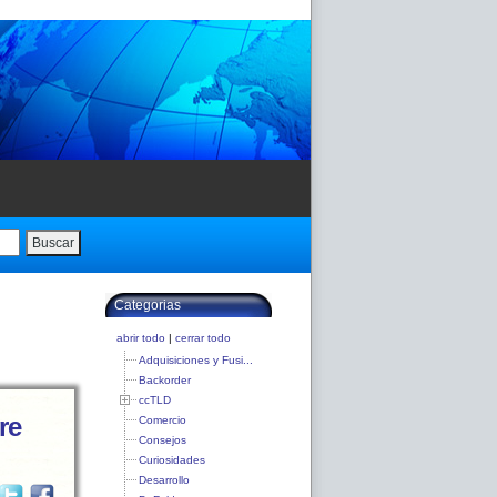
Buscar
Categorias
abrir todo
|
cerrar todo
Adquisiciones y Fusi...
Backorder
ccTLD
re
Comercio
Consejos
Curiosidades
Desarrollo