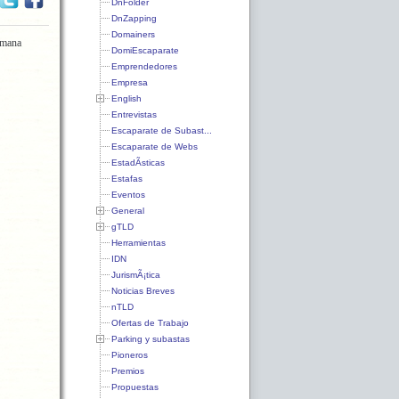
DnFolder
DnZapping
Domainers
emana
DomiEscaparate
Emprendedores
Empresa
English
Entrevistas
Escaparate de Subast...
Escaparate de Webs
EstadÃ­sticas
Estafas
Eventos
General
gTLD
Herramientas
IDN
JurismÃ¡tica
Noticias Breves
nTLD
Ofertas de Trabajo
Parking y subastas
Pioneros
Premios
Propuestas