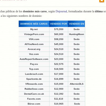
chas públicas de los
dominios más caros
, según
Dnjournal
, formalizadas durante la
última
s
 a los siguientes nombres de dominio:
DOMINIOS MÁS CAROS
VENDIDO POR
VENDIDO EN
My.net
$75,950
Sedo
VintagePorn.com
$60,000
HuntingMoon
VIIA.com
$58,050
Sedo
AllYouNeed.com
$45,000
Sedo
Avocat.org
$24,510
Sedo
Voz.com
$24,510
Sedo
AutoRepairSoftware.com
$23,000
Sedo
Pay.eu
$22,575
Sedo
Tcp.com
$18,500
Sedo
Laederach.com
$17,000
Sedo
Sparkonto.de
$16,899
Sedo
VRewards.com
$15,000
AfternicDLS
Rubbellose.com
$12,900
Sedo
DentalCare.co.uk
$12,392
Sedo
Facets.com
$11,610
Sedo
Börse.com
$10,965
Sedo