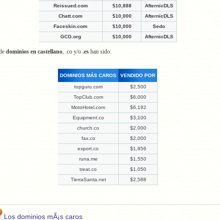
Reissued.com
$10,888
AfternicDLS
Chatt.com
$10,000
AfternicDLS
Faceskin.com
$10,000
Sedo
GCG.org
$10,000
AfternicDLS
 de
dominios en castellano
, .co y/o
.es
han sido:
DOMINIOS MÁS CAROS
VENDIDO POR
topguru.com
$2,500
TopClub.com
$6,000
MotoHotel.com
$6,192
Equipment.co
$3,100
church.co
$2,000
fax.co
$2,000
export.co
$1,856
runa.me
$1,550
treat.co
$1,050
TierraSanta.net
$2,588
Los dominios mÃ¡s caros