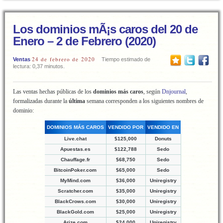
Los dominios mÃ¡s caros del 20 de
Enero – 2 de Febrero (2020)
24 de febrero de 2020
Ventas
Tiempo estimado de
lectura: 0,37 minutos.
Las ventas hechas públicas de los
dominios más caros
, según
Dnjournal
,
formalizadas durante la
última
semana corresponden a los siguientes nombres de
dominio:
DOMINIOS MÁS CAROS
VENDIDO POR
VENDIDO EN
Live.chat
$125,000
Donuts
Apuestas.es
$122,788
Sedo
Chauffage.fr
$68,750
Sedo
BitcoinPoker.com
$65,000
Sedo
MyMind.com
$36,000
Uniregistry
Scratcher.com
$35,000
Uniregistry
BlackCrows.com
$30,000
Uniregistry
BlackGold.com
$25,000
Uniregistry
Arize.com
$24,000
Uniregistry