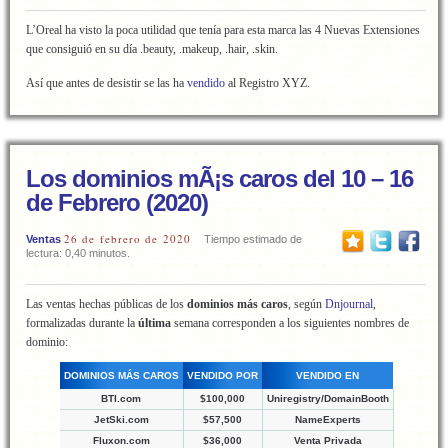
L’Oreal ha visto la poca utilidad que tenía para esta marca las 4 Nuevas Extensiones
que consiguió en su día .beauty, .makeup, .hair, .skin.
Así que antes de desistir se las ha
vendido
al Registro XYZ.
Los dominios mÃ¡s caros del 10 – 16
de Febrero (2020)
26 de febrero de 2020
Ventas
Tiempo estimado de
lectura: 0,40 minutos.
Las ventas hechas públicas de los
dominios más caros
, según
Dnjournal
,
formalizadas durante la
última
semana corresponden a los siguientes nombres de
dominio:
DOMINIOS MÁS CAROS
VENDIDO POR
VENDIDO EN
BTI.com
$100,000
Uniregistry/DomainBooth
JetSki.com
$57,500
NameExperts
Fluxon.com
$36,000
Venta Privada