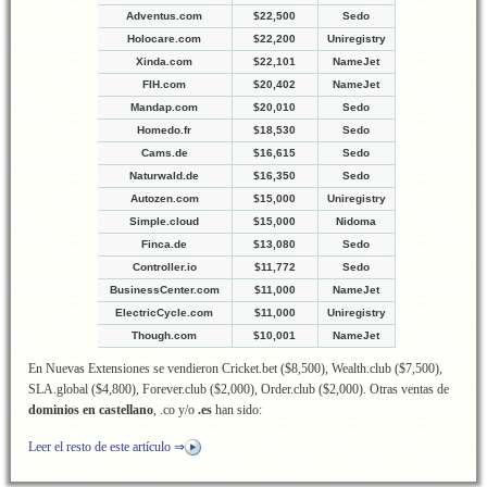
Adventus.com
$22,500
Sedo
Holocare.com
$22,200
Uniregistry
Xinda.com
$22,101
NameJet
FIH.com
$20,402
NameJet
Mandap.com
$20,010
Sedo
Homedo.fr
$18,530
Sedo
Cams.de
$16,615
Sedo
Naturwald.de
$16,350
Sedo
Autozen.com
$15,000
Uniregistry
Simple.cloud
$15,000
Nidoma
Finca.de
$13,080
Sedo
Controller.io
$11,772
Sedo
BusinessCenter.com
$11,000
NameJet
ElectricCycle.com
$11,000
Uniregistry
Though.com
$10,001
NameJet
En Nuevas Extensiones se vendieron Cricket.bet ($8,500), Wealth.club ($7,500),
SLA.global ($4,800), Forever.club ($2,000), Order.club ($2,000). Otras ventas de
dominios en castellano
, .co y/o
.es
han sido:
Leer el resto de este artículo ⇒