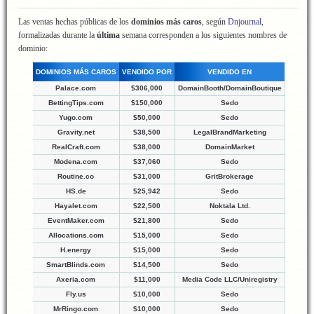
Las ventas hechas públicas de los
dominios más caros
, según
Dnjournal
,
formalizadas durante la
última
semana corresponden a los siguientes nombres de
dominio:
DOMINIOS MÁS CAROS
VENDIDO POR
VENDIDO EN
Palace.com
$306,000
DomainBooth/DomainBoutique
BettingTips.com
$150,000
Sedo
Yugo.com
$50,000
Sedo
Gravity.net
$38,500
LegalBrandMarketing
RealCraft.com
$38,000
DomainMarket
Modena.com
$37,060
Sedo
Routine.co
$31,000
GritBrokerage
HS.de
$25,942
Sedo
Hayalet.com
$22,500
Noktala Ltd.
EventMaker.com
$21,800
Sedo
Allocations.com
$15,000
Sedo
H.energy
$15,000
Sedo
SmartBlinds.com
$14,500
Sedo
Axeria.com
$11,000
Media Code LLC/Uniregistry
Fly.us
$10,000
Sedo
MrRingo.com
$10,000
Sedo