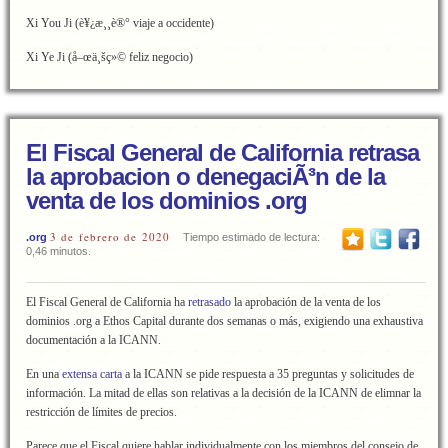
Xi You Ji (è¥¿æ¸¸è®° viaje a occidente)
Xi Ye Ji (å–œä¸šç»© feliz negocio)
El Fiscal General de California retrasa
la aprobacion o denegaciÃ³n de la
venta de los dominios .org
3 de febrero de 2020
.org
Tiempo estimado de lectura:
0,46 minutos.
El Fiscal General de California ha
retrasado
la aprobación de la venta de los
dominios .org a Ethos Capital durante dos semanas o más, exigiendo una exhaustiva
documentación a la ICANN.
En una
extensa carta
a la ICANN se pide respuesta a 35 preguntas y solicitudes de
información. La mitad de ellas son relativas a la decisión de la ICANN de elimnar la
restricción de límites de precios.
Parece que el Fiscal quiere hablar individualmente con los miembros del consejo de