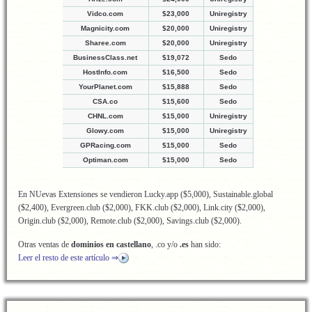
Vidco.com
$23,000
Uniregistry
Magnicity.com
$20,000
Uniregistry
Sharee.com
$20,000
Uniregistry
BusinessClass.net
$19,072
Sedo
HostInfo.com
$16,500
Sedo
YourPlanet.com
$15,888
Sedo
CSA.co
$15,600
Sedo
CHNL.com
$15,000
Uniregistry
Glowy.com
$15,000
Uniregistry
GPRacing.com
$15,000
Sedo
Optiman.com
$15,000
Sedo
En NUevas Extensiones se vendieron Lucky.app ($5,000), Sustainable.global
($2,400), Evergreen.club ($2,000), FKK.club ($2,000), Link.city ($2,000),
Origin.club ($2,000), Remote.club ($2,000), Savings.club ($2,000).
Otras ventas de
dominios en castellano
, .co y/o
.es
han sido:
Leer el resto de este artículo ⇒