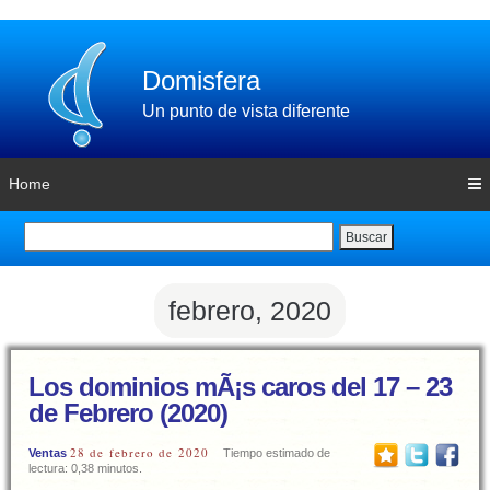
Domisfera
Un punto de vista diferente
Home
Buscar
febrero, 2020
Los dominios mÃ¡s caros del 17 – 23
de Febrero (2020)
28 de febrero de 2020
Ventas
Tiempo estimado de
lectura: 0,38 minutos.