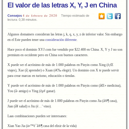
El valor de las letras X, Y, J en China
4 de febrero de 2020
Consejos
Tiempo estimado de
lectura: 0,38 minutos.
Algunos domainers consideran las letras j, k, q, x, y, z de inferior valor. Sin embargo
en el Este pueden tener una
consideración diferente
.
Hace poco el dominio XYJ.com fue vendido por $22.400 en China. X, Y y J no son
premium en occidente pero en China son buenos caracteres.
X puede ser el acrónimo de más de 1.000 palabras en Pinyin como Xing (è¡Œ
viajes), Xue (å­¦ aprender) o Xuan (é€‰ elegir). Un dominio con X te puede servir
para crear marcas en turismo, educación o tiendas.
Y puede ser el acrónimo de más de 1.000 palabras en Pinyin como (åŒ» medicina),
You (å‹ amigo) o Ying (èµ¢ ganar).
J puede ser el acrónimo de más de 1.000 palabras en Pinyin como Jia (å®¶ casa),
Jian (å¥ salud) o Jiu (é…’ vino).
Laas combinaciones pueden ser interesanes:
Xian Yao Jia (ä»™è¯å®¶ casa del elixir de la vida)