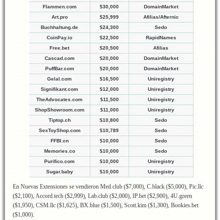
Flammen.com
$30,000
DomainMarket
Art.pro
$25,999
Afilias/Afternic
Buchhaltung.de
$24,300
Sedo
CoinPay.io
$22,500
RapidNames
Free.bet
$20,500
Afilias
Cascad.com
$20,000
DomainMarket
PuffBar.com
$20,000
DomainMarket
Gelal.com
$16,500
Uniregistry
Signifikant.com
$12,000
Uniregistry
TheAdvocates.com
$11,500
Uniregistry
ShopShowroom.com
$11,000
Uniregistry
Tiptop.ch
$10,800
Sedo
SexToyShop.com
$10,789
Sedo
FFBI.cn
$10,000
Sedo
Memories.co
$10,000
Sedo
Purifico.com
$10,000
Uniregistry
Sugar.baby
$10,000
Uniregistry
En Nuevas Extensiones se vendieron Med.club ($7,000), C.black ($5,000), Pic.llc
($2,100), Accord.tech ($2,999), Lab.club ($2,000), IP.bet ($2,900), 4U.green
($1,950), CSM.llc ($1,625), BX.blue ($1,500), Scott.kim ($1,300), Bookies.bet
($1,000).