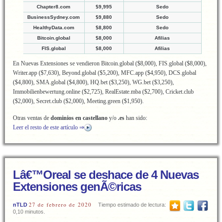
Chapter8.com
$9,995
Sedo
BusinessSydney.com
$9,880
Sedo
HealthyData.com
$8,800
Sedo
Bitcoin.global
$8,000
Afilias
FIS.global
$8,000
Afilias
En Nuevas Extensiones se vendieron Bitcoin.global ($8,000), FIS.global ($8,000),
Writer.app ($7,630), Beyond.global ($5,200), MFC.app ($4,950), DCS.global
($4,800), SMA.global ($4,800), HQ.bet ($3,250), WG.bet ($3,250),
Immobilienbewertung.online ($2,725), RealEstate.mba ($2,700), Cricket.club
($2,000), Secret.club ($2,000), Meeting.green ($1,950).
Otras ventas de
dominios en castellano
y/o
.es
han sido:
Leer el resto de este artículo ⇒
Lâ€™Oreal se deshace de 4 Nuevas
Extensiones genÃ©ricas
27 de febrero de 2020
nTLD
Tiempo estimado de lectura:
0,10 minutos.