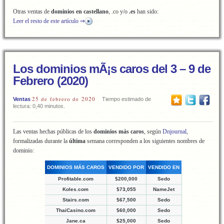
Otras ventas de
dominios en castellano
, .co y/o
.es
han sido:
Leer el resto de este artículo ⇒
Los dominios mÃ¡s caros del 3 – 9 de
Febrero (2020)
25 de febrero de 2020
Ventas
Tiempo estimado de
lectura: 0,40 minutos.
Las ventas hechas públicas de los
dominios más caros
, según
Dnjournal
,
formalizadas durante la
última
semana corresponden a los siguientes nombres de
dominio:
DOMINIOS MÁS CAROS
VENDIDO POR
VENDIDO EN
Profitable.com
$200,000
Sedo
Koles.com
$73,055
NameJet
Stairs.com
$67,500
Sedo
ThaiCasino.com
$60,000
Sedo
Jane.ca
$25,000
Sedo