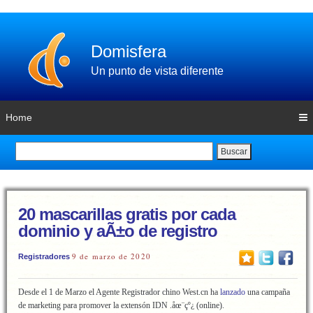
Domisfera
Un punto de vista diferente
Home
Buscar
20 mascarillas gratis por cada
dominio y aÃ±o de registro
9 de marzo de 2020
Registradores
Desde el 1 de Marzo el Agente Registrador chino West.cn ha
lanzado
una campaña
de marketing para promover la extensón IDN .åœ¨çº¿ (online).