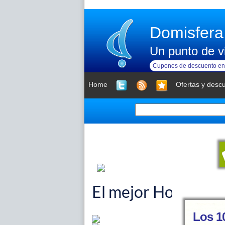
Domisfera
Un punto de vi
Cupones de descuento en 
Home
Ofertas y desc
Los 1