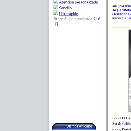
.ac (Isla As
.io (Territo
(Territorios
InterNetX
|
N
Los
ccTLDs
Sur de Califo
Ultimos Articulos
época,
Postel