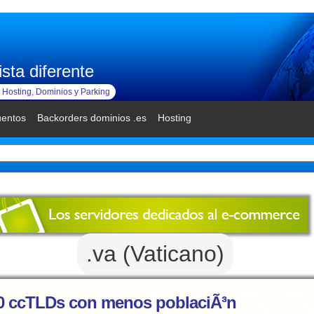
sta diferente
Hosting, Dominios y Parking
uentos
Backorders dominios .es
Hosting
.va (Vaticano)
0 ccTLDs con menos poblaciÃ³n