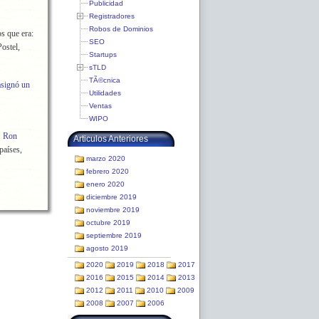
Publicidad
Registradores
Robos de Dominios
s que era:
SEO
ostel,
Startups
sTLD
TÃ©cnica
asignó un
Utilidades
Ventas
WIPO
.
Ron
Articulos Anteriores
países,
marzo 2020
febrero 2020
enero 2020
diciembre 2019
noviembre 2019
octubre 2019
septiembre 2019
agosto 2019
2020
2019
2018
2017
2016
2015
2014
2013
2012
2011
2010
2009
2008
2007
2006