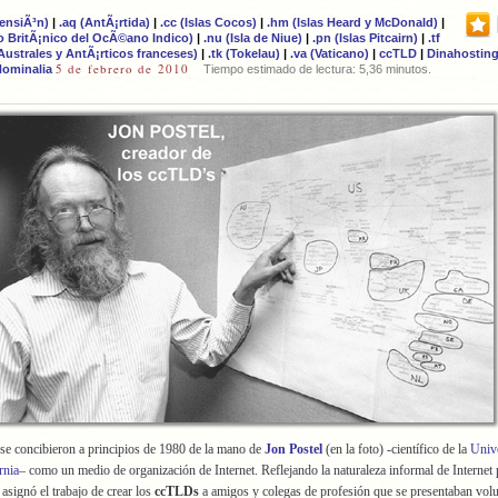
censiÃ³n)
|
.aq (AntÃ¡rtida)
|
.cc (Islas Cocos)
|
.hm (Islas Heard y McDonald)
|
rio BritÃ¡nico del OcÃ©ano Indico)
|
.nu (Isla de Niue)
|
.pn (Islas Pitcairn)
|
.tf
 Australes y AntÃ¡rticos franceses)
|
.tk (Tokelau)
|
.va (Vaticano)
|
ccTLD
|
Dinahostin
5 de febrero de 2010
ominalia
Tiempo estimado de lectura: 5,36 minutos.
se concibieron a principios de 1980 de la mano de
Jon Postel
(en la foto) -científico de la
Unive
rnia
– como un medio de organización de Internet. Reflejando la naturaleza informal de Internet 
asignó el trabajo de crear los
ccTLDs
a amigos y colegas de profesión que se presentaban volu