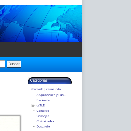
Buscar
Categorias
abrir todo
|
cerrar todo
Adquisiciones y Fusi...
Backorder
ccTLD
Comercio
Consejos
Curiosidades
Desarrollo