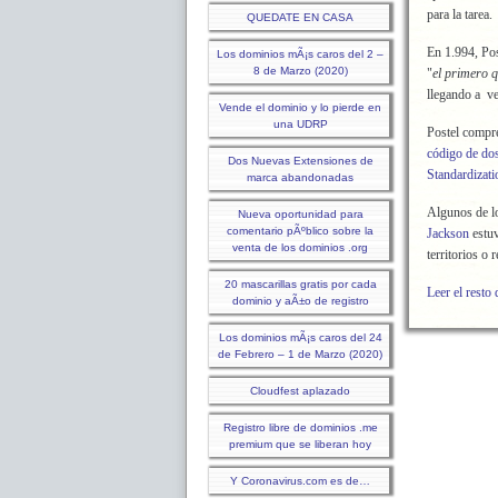
para la tarea.
QUEDATE EN CASA
En 1.994, Pos
Los dominios mÃ¡s caros del 2 –
8 de Marzo (2020)
"
el primero q
llegando a v
Vende el dominio y lo pierde en
una UDRP
Postel compre
código de dos
Dos Nuevas Extensiones de
Standardizati
marca abandonadas
Algunos de los
Nueva oportunidad para
comentario pÃºblico sobre la
Jackson
estu
venta de los dominios .org
territorios o
20 mascarillas gratis por cada
Leer el resto 
dominio y aÃ±o de registro
Los dominios mÃ¡s caros del 24
de Febrero – 1 de Marzo (2020)
Cloudfest aplazado
Registro libre de dominios .me
premium que se liberan hoy
Y Coronavirus.com es de…