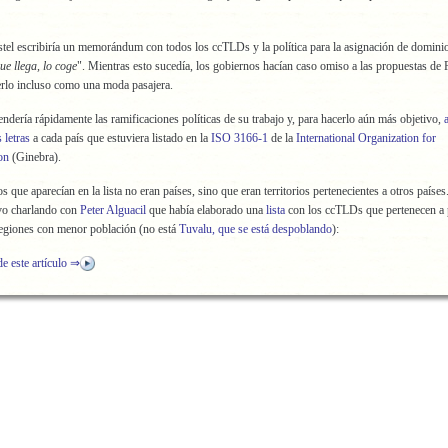
tel escribiría un memorándum con todos los ccTLDs y la política para la asignación de dominio
ue llega, lo coge
". Mientras esto sucedía, los gobiernos hacían caso omiso a las propuestas de P
erlo incluso como una moda pasajera.
ndería rápidamente las ramificaciones políticas de su trabajo y, para hacerlo aún más objetivo,
 letras
a cada país que estuviera listado en la
ISO 3166-1
de la
International Organization for
on
(Ginebra).
 que aparecían en la lista no eran países, sino que eran territorios pertenecientes a otros países
vo charlando con
Peter Alguacil
que había elaborado una
lista
con los ccTLDs que pertenecen a 
 regiones con menor población (no está
Tuvalu, que se está despoblando
):
de este artículo ⇒