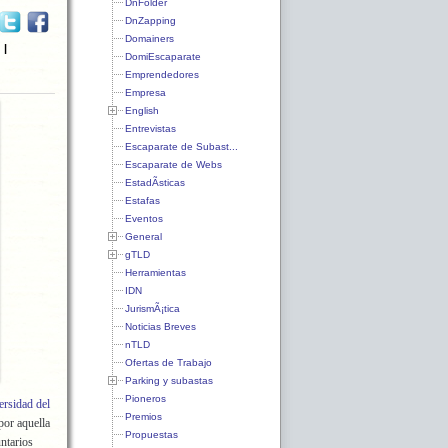
DnFolder
DnZapping
Domainers
g
|
DomiEscaparate
Emprendedores
Empresa
English
Entrevistas
Escaparate de Subast...
Escaparate de Webs
EstadÃ­sticas
Estafas
Eventos
General
gTLD
Herramientas
IDN
JurismÃ¡tica
Noticias Breves
nTLD
Ofertas de Trabajo
Parking y subastas
Pioneros
rsidad del
Premios
por aquella
Propuestas
ntarios