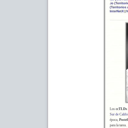
.io (Territo
(Territorios
InterNetX
|
N
Los
ccTLDs
Sur de Califo
época,
Postel
para la tarea.