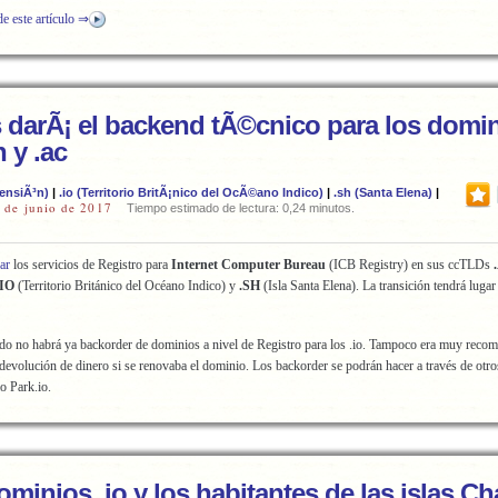
de este artículo ⇒
as darÃ¡ el backend tÃ©cnico para los domi
h y .ac
censiÃ³n)
|
.io (Territorio BritÃ¡nico del OcÃ©ano Indico)
|
.sh (Santa Elena)
|
 de junio de 2017
Tiempo estimado de lectura: 0,24 minutos.
ar
los servicios de Registro para
Internet Computer Bureau
(ICB Registry) en sus ccTLDs
.IO
(Territorio Británico del Océano Indico) y
.SH
(Isla Santa Elena). La transición tendrá lugar
do no habrá ya backorder de dominios a nivel de Registro para los .io. Tampoco era muy reco
devolución de dinero si se renovaba el dominio. Los backorder se podrán hacer a través de otro
o Park.io.
minios .io y los habitantes de las islas C