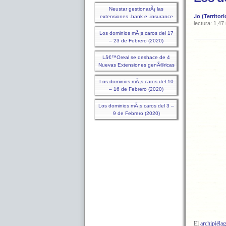
Neustar gestionarÃ¡ las
.io (Territo
extensiones .bank e .insurance
lectura: 1,47
Los dominios mÃ¡s caros del 17
– 23 de Febrero (2020)
Lâ€™Oreal se deshace de 4
Nuevas Extensiones genÃ©ricas
Los dominios mÃ¡s caros del 10
– 16 de Febrero (2020)
Los dominios mÃ¡s caros del 3 –
9 de Febrero (2020)
El
archipiéla