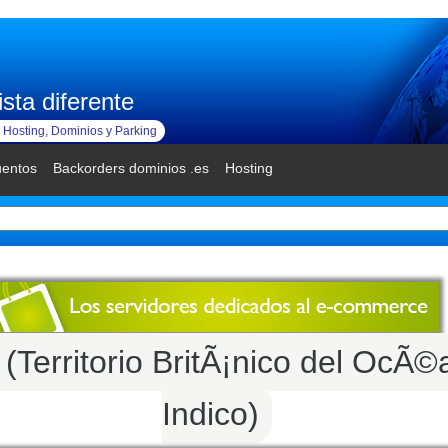
sta diferente
Hosting, Dominios y Parking
uentos
Backorders dominios .es
Hosting
o (Territorio BritÃ¡nico del OcÃ
Indico)