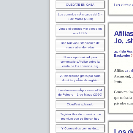
QUEDATE EN CASA
Leer el resto 
Los dominios mÃ¡s caros del 2 –
8 de Marzo (2020)
Vende el dominio y lo pierde en
Afili
una UDRP
.io, .s
Dos Nuevas Extensiones de
marca abandonadas
.ac (Isla As
5
Backorder
Nueva oportunidad para
comentario pÃºblico sobre la
venta de los dominios .org
Afilias
va a d
20 mascarillas gratis por cada
Ascensión),
dominio y aÃ±o de registro
Junio.
Los dominios mÃ¡s caros del 24
Como resulta
de Febrero – 1 de Marzo (2020)
que no había 
privados com
Cloudfest aplazado
Registro libre de dominios .me
premium que se liberan hoy
Y Coronavirus.com es de…
Los do