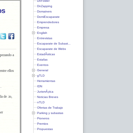
DnFolder
DnZapping
os
Domainers
DomiEscaparate
Emprendedores
Empresa
English
Entrevistas
Escaparate de Subast...
Escaparate de Webs
EstadÃ­sticas
mpezando a
Estafas
Eventos
General
ntre ellos
gTLD
Herramientas
1.
IDN
JurismÃ¡tica
a de .io,
Noticias Breves
nTLD
Ofertas de Trabajo
er
Parking y subastas
Pioneros
Premios
Propuestas