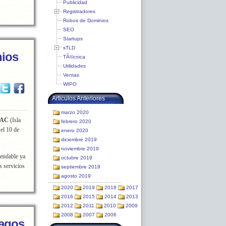
Publicidad
Registradores
Robos de Dominios
SEO
Startups
sTLD
nios
TÃ©cnica
Utilidades
Ventas
WIPO
Articulos Anteriores
marzo 2020
.AC
(Isla
febrero 2020
 el 10 de
enero 2020
diciembre 2019
noviembre 2019
mendable ya
octubre 2019
s servicios
septiembre 2019
agosto 2019
2020
2019
2018
2017
2016
2015
2014
2013
2012
2011
2010
2009
2008
2007
2006
hagos