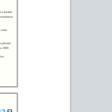
iva durante
dounidenses
s entre
 petición
ño 2000.
tiva