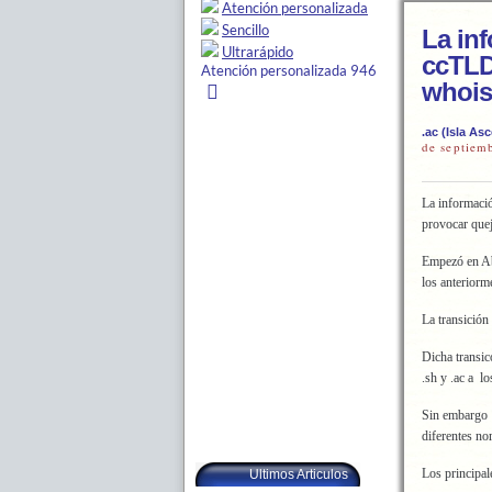
La inf
ccTLDs
whois
.ac (Isla As
de septiem
La informació
provocar quej
Empezó en Abr
los anteriorm
La transición
Dicha transic
.sh y .ac a l
Sin embargo 
diferentes no
Los principa
Ultimos Articulos