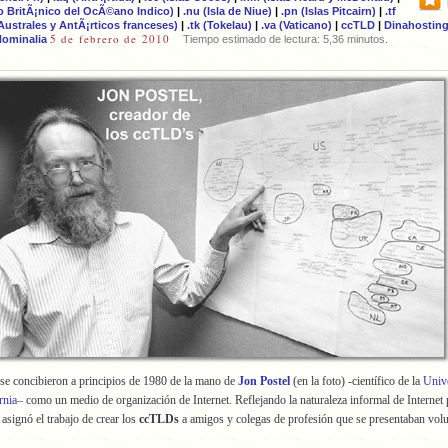
rio BritÃ¡nico del OcÃ©ano Indico)
|
.nu (Isla de Niue)
|
.pn (Islas Pitcairn)
|
.tf
 Australes y AntÃ¡rticos franceses)
|
.tk (Tokelau)
|
.va (Vaticano)
|
ccTLD
|
Dinahostin
5 de febrero de 2010
ominalia
Tiempo estimado de lectura: 5,36 minutos.
se concibieron a principios de 1980 de la mano de
Jon Postel
(en la foto) -científico de la
Unive
rnia
– como un medio de organización de Internet. Reflejando la naturaleza informal de Internet 
asignó el trabajo de crear los
ccTLDs
a amigos y colegas de profesión que se presentaban volu