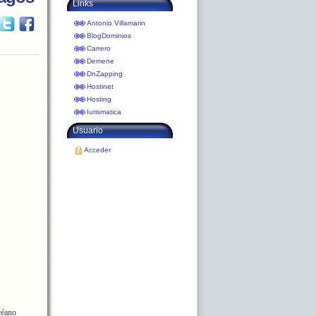
Links
Antonio Villamarin
BlogDominios
Carrero
Demene
DnZapping
Hostinet
Hosting
Iurismatica
Usuario
Acceder
océano