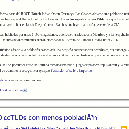
forma parte del
B
IO
T
(British Indian Ocean Territory). Las Chagos alojaron una población nat
ños hasta que el Reino Unido y los Estados Unidos
los expulsaron en 1966
para que los esta
una base militar en la isla Diego Garcia. Esta base incluye una prisión
secreta
de la CIA.
aban habitadas por unos 1.100 chagosianos, que fueron trasladados a Mauricio y a las Seychelle
Las instalaciones militares fueron arrendadas al Ejército de Estados Unidos hasta 2016.
ritánico ofreció a la población reasentada una pequeña compensacion económica, sin embargo la
entantes de esta comunidad para volver ante el Alto Tribunal británico quedó en el limbo en el a
 .io
son populares entre las startups tecnológicas por el juego de palabras input/output y la rela
d de dominios a escoger. Por ejemplo
Fusion.io
,
Wise.io
o
Import.io
.
ficia
la venta de dominios .io?
de este artículo ⇒
0 ccTLDs con menos poblaciÃ³n
censiÃ³n)
|
.aq (AntÃ¡rtida)
|
.cc (Islas Cocos)
|
.hm (Islas Heard y McDonald)
|