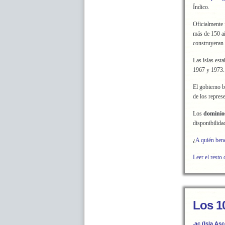
Índico.
Oficialmente 
más de 150 a
construyeran 
Las islas est
1967 y 1973. 
El gobierno b
de los repres
Los
dominios
disponibilida
¿
A quién bene
Leer el resto 
Los 1
.ac (Isla As