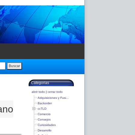
Buscar
Categorias
abrir todo
|
cerrar todo
Adquisiciones y Fusi...
Backorder
©ano
ccTLD
Comercio
Consejos
Curiosidades
Desarrollo