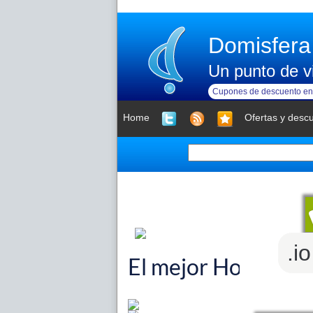
Domisfera
Un punto de vi
Cupones de descuento en 
Home
Ofertas y desc
.i