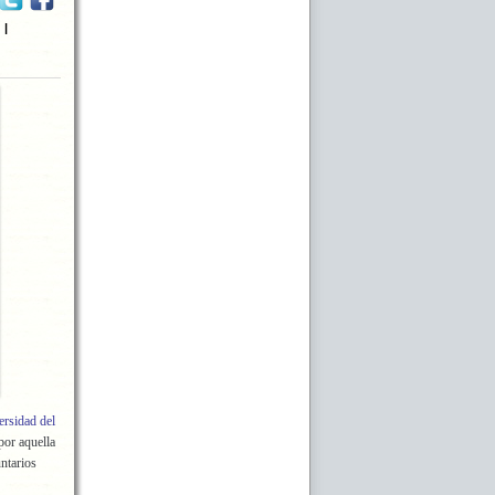
g
|
rsidad del
por aquella
ntarios