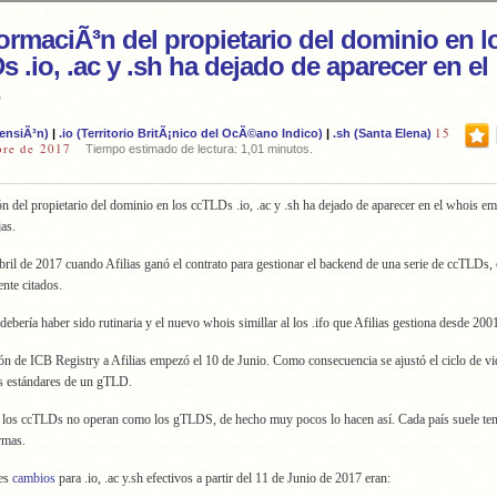
ormaciÃ³n del propietario del dominio en l
 .io, .ac y .sh ha dejado de aparecer en el
15
censiÃ³n)
|
.io (Territorio BritÃ¡nico del OcÃ©ano Indico)
|
.sh (Santa Elena)
bre de 2017
Tiempo estimado de lectura: 1,01 minutos.
n del propietario del dominio en los ccTLDs .io, .ac y .sh ha dejado de aparecer en el whois e
as.
il de 2017 cuando Afilias ganó el contrato para gestionar el backend de una serie de ccTLDs, e
ente citados.
 debería haber sido rutinaria y el nuevo whois simillar al los .ifo que Afilias gestiona desde 200
ón de ICB Registry a Afilias empezó el 10 de Junio. Como consecuencia se ajustó el ciclo de vid
os estándares de un gTLD.
los ccTLDs no operan como los gTLDS, de hecho muy pocos lo hacen así. Cada país suele ten
rmas.
les
cambios
para .io, .ac y.sh efectivos a partir del 11 de Junio de 2017 eran: