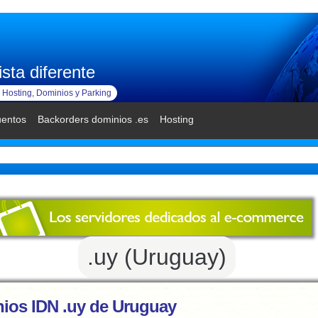
sta diferente
Hosting, Dominios y Parking
uentos
Backorders dominios .es
Hosting
.uy (Uruguay)
ios IDN .uy de Uruguay