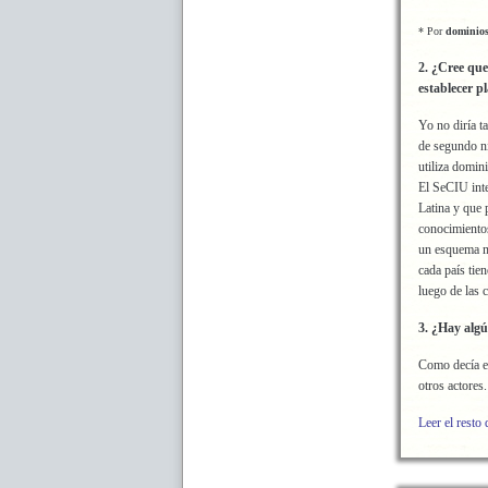
* Por
dominios
2. ¿Cree que
establecer p
Yo no diría t
de segundo ni
utiliza domin
El SeCIU int
Latina y que
conocimientos
un esquema má
cada país tie
luego de las 
3. ¿Hay algú
Como decía en
otros actores
Leer el resto 