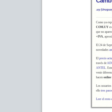
Cambi
.uy (Urugua
Como ya expl
COM.UY
es
que no aparec
+IVA
, apro
El 24 de Sep
novedades
am
El
precio actu
través de
ADI
ANTEL
. Est
venir diferen
hacen
online
Los usuarios 
ello
tres paso
Leer el resto 