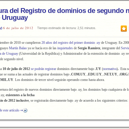
ura del Registro de dominios de segundo n
e Uruguay
6 de julio de 2012
y)
Tiempo estimado de lectura: 2,51 minutos.
tiembre de 2010 se cumplieron
20 años del registro del primer dominio .uy
de Uruguay. En 2008
uguayo
Martín Balao
ya se hacía eco de las
inquietudes
de
Sergio Ramirez
, integrante del
Servi
ca de Uruguay
(Universidad de la República) y Administrador de la extensión de dominio .uy re
de segundo nivel.
ia
10 de julio de 2012
se podrán registrar
dominios directamente bajo
.UY
(
normativa
)
.
Esta s
e se suma a las actuales de registrar dominios bajo
.COM.UY
,
.EDU.UY
,
.NET.UY
,
.ORG
.MIL.UY
. Los dominios de tercer nivel seguirán operando como hasta ahora.
pertura del registro de nuevos dominios directamente bajo .uy, los dominios bajo cualquiera de l
.uy,
existentes a la fecha
nio de 2012 inclusive
, se registrarán directamente bajo .uy de acuerdo a los siguientes criterios:
de este artículo ⇒