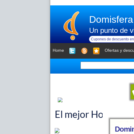
Domisfera
Un punto de vi
Cupones de descuento en 
Home
Ofertas y desc
Domin