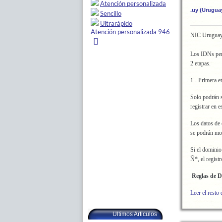
.uy (Urugua
NIC Uruguay p
Los IDNs perm
2 etapas.
1.- Primera e
Solo podrán s
registrar en e
Los datos de 
se podrán mod
Si el dominio 
Ñ*, el regist
Reglas de D
Leer el resto 
Ultimos Articulos