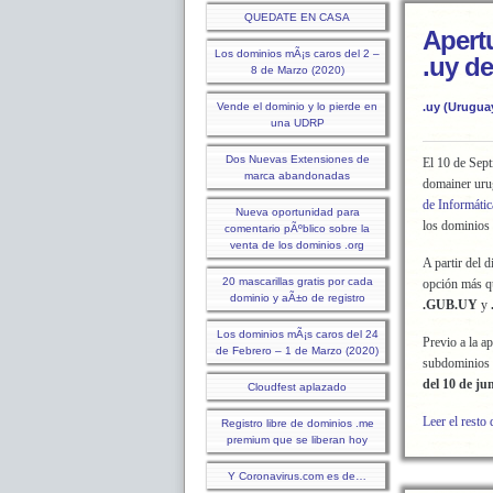
QUEDATE EN CASA
Apert
Los dominios mÃ¡s caros del 2 –
.uy d
8 de Marzo (2020)
Vende el dominio y lo pierde en
.uy (Urugua
una UDRP
Dos Nuevas Extensiones de
El 10 de Sep
marca abandonadas
domainer ur
de Informáti
Nueva oportunidad para
los dominios 
comentario pÃºblico sobre la
venta de los dominios .org
A partir del d
20 mascarillas gratis por cada
opción más qu
dominio y aÃ±o de registro
.GUB.UY
y
Los dominios mÃ¡s caros del 24
Previo a la a
de Febrero – 1 de Marzo (2020)
subdominios 
del 10 de ju
Cloudfest aplazado
Leer el resto 
Registro libre de dominios .me
premium que se liberan hoy
Y Coronavirus.com es de…