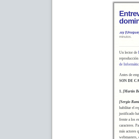
Entrev
domin
.uy (Urugua
minutos.
Un lector de
reproducción 
de Informáti
Antes de empe
SON DE C
1.
[Martin B
[Sergio Rami
habilitar el 
justificado h
frente a los
caracteres. Pa
más actores q
webmasters, d