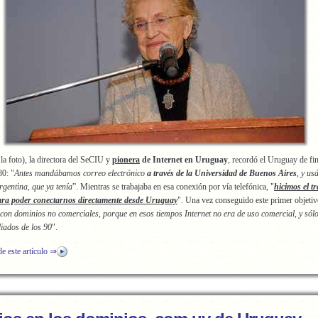
la foto), la directora del SeCIU y
pionera
de Internet en Uruguay
, recordó el Uruguay de fin
80: "
Antes mandábamos correo electrónico
a través de la Universidad de Buenos Aires
, y us
gentina, que ya tenía
”. Mientras se trabajaba en esa conexión por vía telefónica, "
hicimos el t
ara poder conectarnos directamente desde Uruguay
". Una vez conseguido este primer objeti
on dominios no comerciales, porque en esos tiempos Internet no era de uso comercial, y só
iados de los 90
".
de este artículo ⇒