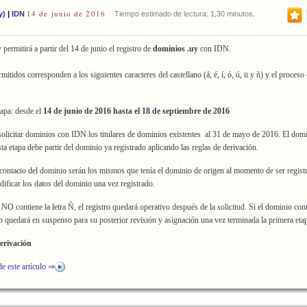
14 de junio de 2016
y)
|
IDN
Tiempo estimado de lectura: 1,30 minutos.
ermitirá a partir del 14 de junio el registro de
dominios .uy
con IDN.
itidos corresponden a los siguientes caracteres del castellano (á, é, í, ó, ú, ü y ñ) y el proceso
tapa: desde el
14 de junio de 2016 hasta el 18 de septiembre de 2016
olicitar dominios con IDN los titulares de dominios existentes al 31 de mayo de 2016. El domi
sta etapa debe partir del dominio ya registrado aplicando las reglas de derivación.
contacto del dominio serán los mismos que tenía el dominio de origen al momento de ser regist
ificar los datos del dominio una vez registrado.
NO contiene la letra Ñ, el registro quedará operativo después de la solicitud. Si el dominio conti
ro quedará en suspenso para su posterior revisión y asignación una vez terminada la primera eta
erivación
de este artículo ⇒