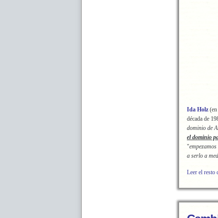
Ida Holz
(en 
década de 19
dominio de Ar
el dominio p
"
empezamos c
a serlo a med
Leer el resto 