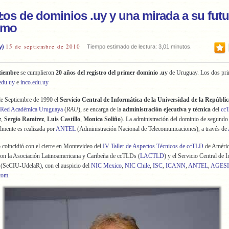
±os de dominios .uy y una mirada a su fut
imo
15 de septiembre de 2010
y)
Tiempo estimado de lectura: 3,01 minutos.
tiembre
se cumplieron
20 años del registro del primer dominio .uy
de Uruguay. Los dos pr
edu.uy
e
inco.edu.uy
de Septiembre de 1990 el
Servicio Central de Informática de la Universidad de la Repúblic
Red Académica Uruguaya
(
RAU
), se encarga de la
administración ejecutiva y técnica
del
cc
z
,
Sergio Ramirez
,
Luis Castillo
,
Monica Soliño
). La administración del dominio de segundo 
lmente es realizada por
ANTEL
(Administración Nacional de Telecomunicaciones), a través de
o coincidió con el cierre en Montevideo del
IV Taller de Aspectos Técnicos de ccTLD
de Améric
ron la Asociación Latinoamericana y Caribeña de ccTLDs (
LACTLD
) y el Servicio Central de 
o (SeCIU-UdelaR), con el auspicio del
NIC Mexico
,
NIC Chile
,
ISC
,
ICANN
,
ANTEL
,
AGES
com
.