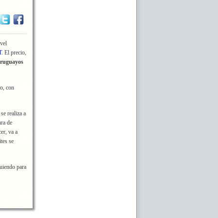
vel
T
. El precio,
Uruguayos
io, con
se realiza a
ura de
er, va a
ites se
uiendo para