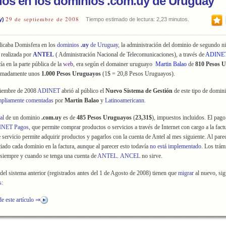
os en los dominios .com.uy de Uruguay
29 de septiembre de 2008
y)
Tiempo estimado de lectura: 2,23 minutos.
icaba Domisfera en los
dominios
.uy
de Uruguay
, la administración del dominio de segundo ni
 realizada por
ANTEL
( Administración Nacional de Telecomunicaciones),
a través de
ADINE
ía en la parte pública de la
web
, era según el domainer uruguayo
Martin Balao
de
810 Pesos 
ximadamente unos
1.000 Pesos Uruguayos
(1$ = 20,8 Pesos Uruguayos).
tiembre de 2008
ADINET
abrió al público el
Nuevo Sistema de Gestión
de este tipo de domin
pliamente comentadas
por
Martin Balao
y
Latinoamericann
.
al
de un dominio
.com.uy
es de
485 Pesos Uruguayos
(
23,31$
), impuestos incluidos. El pago 
NET Pagos
, que permite comprar productos o servicios a través de Internet con cargo a la fact
e servicio permite adquirir productos y pagarlos con la cuenta de Antel al mes siguiente. Al parec
ciado cada dominio en la factura, aunque al parecer esto todavía
no está implementado
. Los trám
siempre y cuando se tenga una cuenta de
ANTEL
.
ANCEL
no sirve.
del sistema anterior (registrados antes del 1 de Agosto de 2008) tienen que
migrar
al nuevo, sig
s
:
de este artículo ⇒