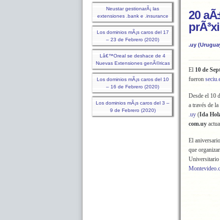
Neustar gestionarÃ¡ las
20 aÃ
extensiones .bank e .insurance
prÃ³x
Los dominios mÃ¡s caros del 17
– 23 de Febrero (2020)
.uy (Urugua
Lâ€™Oreal se deshace de 4
Nuevas Extensiones genÃ©ricas
El
10 de Sep
fueron
seciu.
Los dominios mÃ¡s caros del 10
– 16 de Febrero (2020)
Desde el 10 
Los dominios mÃ¡s caros del 3 –
a través de la
9 de Febrero (2020)
.uy
(
Ida Hol
com.uy
actua
El aniversari
que organiza
Universitari
Montevideo.