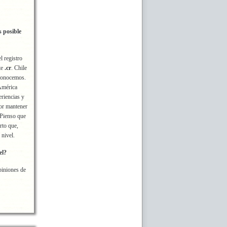
s posible
l registro
te
.cr
. Chile
 conocemos.
América
riencias y
jor mantener
 Pienso que
rto que,
 nivel.
el?
piniones de