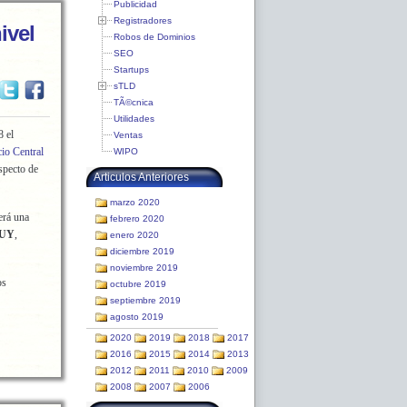
Publicidad
Registradores
ivel
Robos de Dominios
SEO
Startups
sTLD
TÃ©cnica
Utilidades
 el
Ventas
cio Central
WIPO
specto de
Articulos Anteriores
marzo 2020
erá una
febrero 2020
.UY
,
enero 2020
diciembre 2019
noviembre 2019
os
octubre 2019
septiembre 2019
agosto 2019
2020
2019
2018
2017
2016
2015
2014
2013
2012
2011
2010
2009
2008
2007
2006