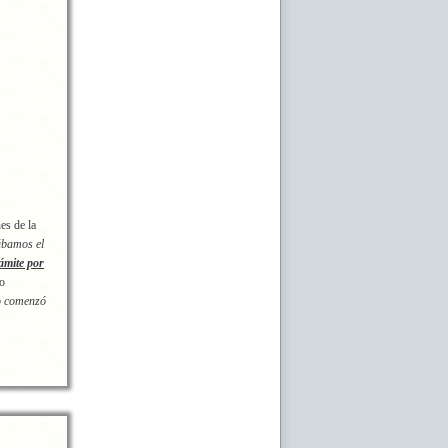
es de la
ábamos el
rámite por
vo
lo comenzó