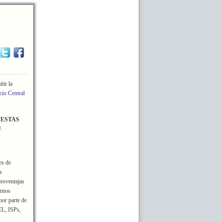
tir la
cio Central
UESTAS
U
.
es de
a
desventajas
menos
 por parte de
EL, ISPs,