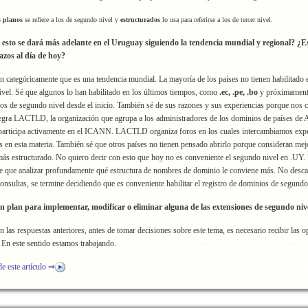
 planos
se refiere a los de segundo nivel y
estructurados
lo usa para referirse a los de tercer nivel.
 esto se dará más adelante en el Uruguay siguiendo la tendencia mundial y regional? ¿E
lazos al día de hoy?
an categóricamente que es una tendencia mundial. La mayoría de los países no tienen habilitado e
vel. Sé que algunos lo han habilitado en los últimos tiempos, como
.ec, .pe, .bo
y próximamen
ios de segundo nivel desde el inicio. También sé de sus razones y sus experiencias porque nos
egra LACTLD, la organización que agrupa a los administradores de los dominios de países de 
 participa activamente en el ICANN. LACTLD organiza foros en los cuales intercambiamos expe
 en esta materia. También sé que otros países no tienen pensado abrirlo porque consideran me
s estructurado. No quiero decir con esto que hoy no es conveniente el segundo nivel en .UY.
ne que analizar profundamente qué estructura de nombres de dominio le conviene más. No desca
consultas, se termine decidiendo que es conveniente habilitar el registro de dominios de segundo
n plan para implementar, modificar o eliminar alguna de las extensiones de segundo niv
 las respuestas anteriores, antes de tomar decisiones sobre este tema, es necesario recibir las o
. En este sentido estamos trabajando.
de este artículo ⇒