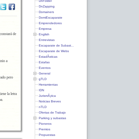
DnFolder
DnZapping
Domainers
DomiEscaparate
Emprendedores
Empresa
 constará de
English
Entrevistas
Escaparate de Subast...
Escaparate de Webs
EstadÃ­sticas
nio a
Estafas
Eventos
General
rado pero
gTLD
Herramientas
IDN
ene la letra
JurismÃ¡tica
pa.
Noticias Breves
nTLD
Ofertas de Trabajo
Parking y subastas
Pioneros
Premios
Propuestas