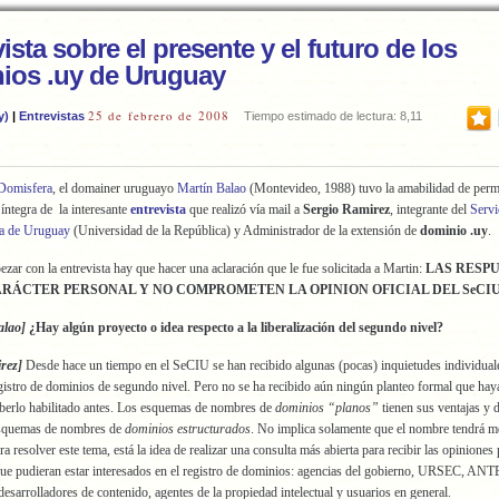
ista sobre el presente y el futuro de los
ios .uy de Uruguay
25 de febrero de 2008
y)
|
Entrevistas
Tiempo estimado de lectura: 8,11
Domisfera
, el domainer uruguayo
Martín Balao
(Montevideo, 1988) tuvo la amabilidad de permi
íntegra de la interesante
entrevista
que realizó vía mail a
Sergio Ramirez
, integrante del
Servi
ca de Uruguay
(Universidad de la República) y Administrador de la extensión de
dominio .uy
.
zar con la entrevista hay que hacer una aclaración que le fue solicitada a Martin:
LAS RESP
ARÁCTER PERSONAL Y NO COMPROMETEN LA OPINION OFICIAL DEL SeCI
alao]
¿Hay algún proyecto o idea respecto a la liberalización del segundo nivel?
rez]
Desde hace un tiempo en el SeCIU se han recibido algunas (pocas) inquietudes individual
registro de dominios de segundo nivel. Pero no se ha recibido aún ningún planteo formal que hay
aberlo habilitado antes. Los esquemas de nombres de
dominios “planos”
tienen sus ventajas y 
 esquemas de nombres de
dominios estructurados
. No implica solamente que el nombre tendrá 
ra resolver este tema, está la idea de realizar una consulta más abierta para recibir las opiniones
ue pudieran estar interesados en el registro de dominios: agencias del gobierno, URSEC, ANT
esarrolladores de contenido, agentes de la propiedad intelectual y usuarios en general.