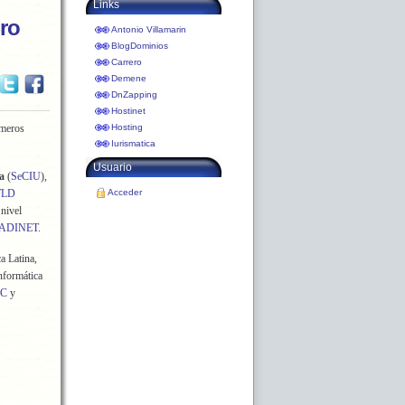
Links
uro
Antonio Villamarin
BlogDominios
Carrero
Demene
DnZapping
Hostinet
imeros
Hosting
Iurismatica
Usuario
a
(
SeCIU
),
TLD
Acceder
nivel
ADINET
.
a Latina,
Informática
IC
y