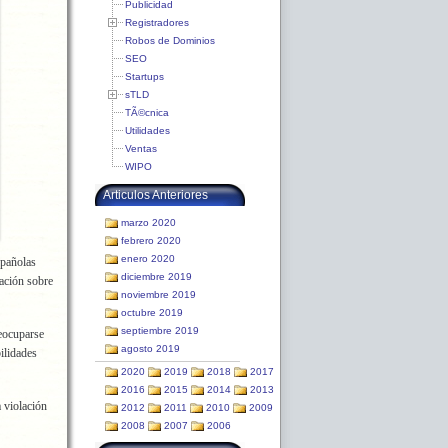
Publicidad
Registradores
Robos de Dominios
SEO
Startups
sTLD
TÃ©cnica
Utilidades
Ventas
WIPO
Articulos Anteriores
marzo 2020
febrero 2020
enero 2020
spañolas
diciembre 2019
mación sobre
noviembre 2019
octubre 2019
septiembre 2019
eocuparse
agosto 2019
ilidades
2020
2019
2018
2017
2016
2015
2014
2013
 violación
2012
2011
2010
2009
2008
2007
2006