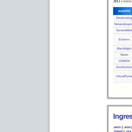
2012
a través
AGENTE
Dinahostin
Networking4a
ServeisWe
Entorno
BlackNight
Netim
CDMON
DonDomini
VirtualPym
Ingre
.aero
|
.asia
.travel
|
.xxx