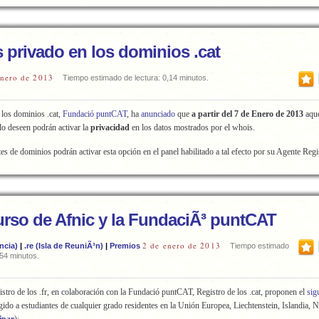
 privado en los dominios .cat
enero de 2013
Tiempo estimado de lectura: 0,14 minutos.
e los dominios .cat,
Fundació puntCAT
, ha
anunciado
que
a partir del 7 de Enero de 2013
aqu
lo deseen podrán activar la
privacidad
en los datos mostrados por el whois.
tes de dominios podrán activar esta opción en el panel habilitado a tal efecto por su Agente Regi
rso de Afnic y la FundaciÃ³ puntCAT
2 de enero de 2013
ancia)
|
.re (Isla de ReuniÃ³n)
|
Premios
Tiempo estimado
,54 minutos.
gistro de los .fr, en colaboración con la Fundació puntCAT, Registro de los .cat, proponen el
sig
gido a estudiantes de cualquier grado residentes en la Unión Europea, Liechtenstein, Islandia, 