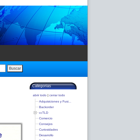
Buscar
Categorias
abrir todo
|
cerrar todo
Adquisiciones y Fusi...
Backorder
ccTLD
Comercio
Consejos
Curiosidades
e
Desarrollo