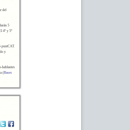
e del
darán 5
l 4º y 5º
ó puntCAT.
ido y
no-hablantes
a (
Bases