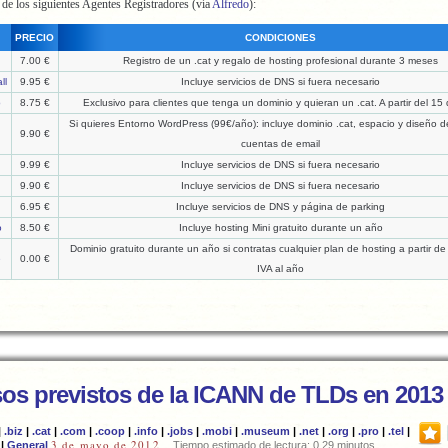
 de los siguientes Agentes Registradores (vía
Alfredo
):
PRECIO
CONDICIONES
g
7.00 €
Registro de un .cat y regalo de hosting profesional durante 3 meses
ll
9.95 €
Incluye servicios de DNS si fuera necesario
b
8.75 €
Exclusivo para clientes que tenga un dominio y quieran un .cat. A partir del 15 d
Si quieres Entorno WordPress (99€/año): incluye dominio .cat, espacio y diseño 
9.90 €
cuentas de email
9.99 €
Incluye servicios de DNS si fuera necesario
9.90 €
Incluye servicios de DNS si fuera necesario
6.95 €
Incluye servicios de DNS y página de parking
o
8.50 €
Incluye hosting Mini gratuito durante un año
Dominio gratuito durante un año si contratas cualquier plan de hosting a partir d
e
0.00 €
IVA al año
sos previstos de la ICANN de TLDs en 2013
|
.biz
|
.cat
|
.com
|
.coop
|
.info
|
.jobs
|
.mobi
|
.museum
|
.net
|
.org
|
.pro
|
.tel
|
3 de mayo de 2012
|
General
Tiempo estimado de lectura: 0,29 minutos.