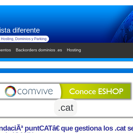
sta diferente
Hosting, Dominios y Parking
uentos
Backorders dominios .es
Hosting
.cat
ndaciÃ³ puntCATâ€ que gestiona los .cat s