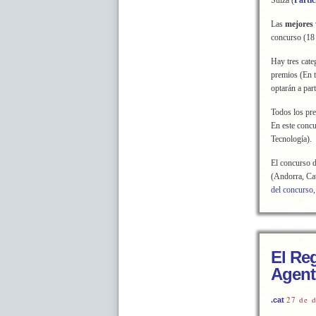
Suiza (
Partic
Las
mejores
concurso (18
Hay tres cate
premios (En t
optarán a par
Todos los pre
En este conc
Tecnología).
El concurso d
(Andorra, Cat
del concurso
El Reg
Agent
27 de 
.cat