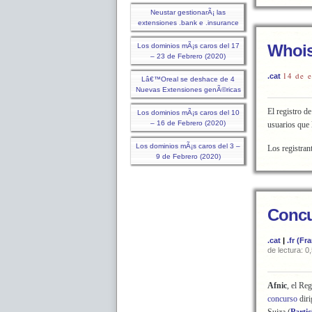
Neustar gestionarÃ¡ las
extensiones .bank e .insurance
Whois
Los dominios mÃ¡s caros del 17
– 23 de Febrero (2020)
14 de 
.cat
Lâ€™Oreal se deshace de 4
Nuevas Extensiones genÃ©ricas
El registro d
Los dominios mÃ¡s caros del 10
– 16 de Febrero (2020)
usuarios que 
Los dominios mÃ¡s caros del 3 –
Los registran
9 de Febrero (2020)
Concu
.cat
|
.fr (Fr
de lectura: 0
Afnic
, el Re
concurso
diri