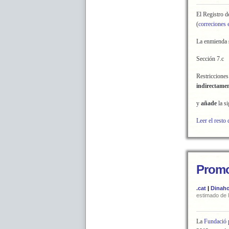
El Registro 
(
correciones 
La enmienda
Sección 7.c
Restricciones
indirectamen
y
añade
la s
Leer el resto 
Promo
.cat
|
Dinaho
estimado de l
La
Fundació