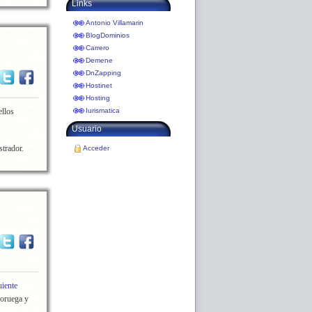
Links
Antonio Villamarin
BlogDominios
Carrero
Demene
DnZapping
Hostinet
Hosting
ellos
Iurismatica
Usuario
strador.
Acceder
uiente
Noruega y