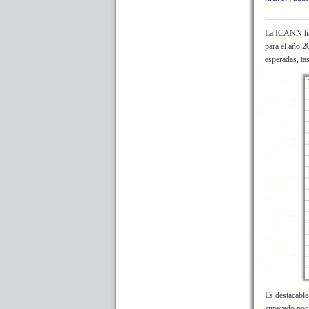
La ICANN ha 
para el año 
esperadas, ta
Es destacable
superado por 