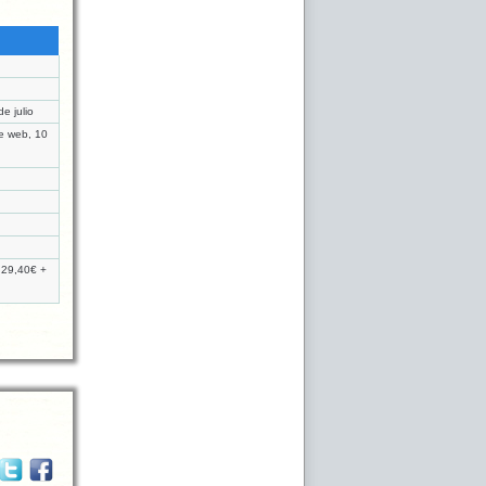
e julio
de web, 10
e 29,40€ +