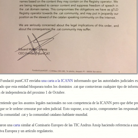
El CEO de la Fundació puntCAT‏ envíaba
una carta a la ICANN
informando que las autoridades judiciales e
do que esta entidad bloqueara todos los dominios .cat que contuvieran cualquier tipo de infor
m de independencia del proximo 1 de Octubre.
entiende que los asuntos legales nacionales no son competencia de la ICANN pero que debe pr
que se le ordene censurar por oden judicial. Esto supone, a su jucio, comprometer las responsab
 la comunidad .cat y la comunidad catalano-hablante mundial.
iaron una
carta
similar al Comisario Europeo de las TIC Andrus Ansip haciendo referencia a una
iva Europea y un artículo regulatorio.