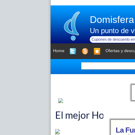
Domisfera
Un punto de vi
Cupones de descuento en 
Home
Ofertas y desc
La Fu