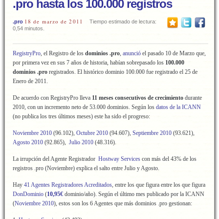
.pro hasta los 100.000 registros
18 de marzo de 2011
.pro
Tiempo estimado de lectura:
0,54 minutos.
RegistryPro
, el Registro de los
dominios .pro
,
anunció
el pasado 10 de Marzo que,
por primera vez en sus 7 años de historia, habían sobrepasado los
100.000
dominios .pro
registrados. El histórico dominio 100.000 fue registrado el 25 de
Enero de 2011.
De acuerdo con RegistryPro lleva
11 meses consecutivos de crecimiento
durante
2010, con un incremento neto de 53.000 dominios. Según los
datos de la ICANN
(no publica los tres últimos meses) este ha sido el progreso:
Noviembre 2010
(96.102),
Octubre 2010
(94.607),
Septiembre 2010
(93.621),
Agosto 2010
(92.865),
Julio 2010
(48.316).
La irrupción del Agente Registrador
Hostway Services
con más del 43% de los
registros .pro (Noviembre) explica el salto entre Julio y Agosto.
Hay
41 Agentes Registradores Acreditados
, entre los que figura entre los que figura
DonDominio
(
10,95€
dominio/año). Según el último mes publicado por la ICANN
(
Noviembre 2010
), estos son los 6 Agentes que más dominios .pro gestionan: