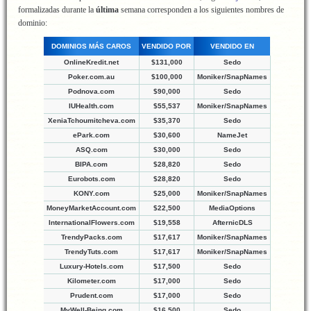
formalizadas durante la
última
semana corresponden a los siguientes nombres de
dominio:
DOMINIOS MÁS CAROS
VENDIDO POR
VENDIDO EN
OnlineKredit.net
$131,000
Sedo
Poker.com.au
$100,000
Moniker/SnapNames
Podnova.com
$90,000
Sedo
IUHealth.com
$55,537
Moniker/SnapNames
XeniaTchoumitcheva.com
$35,370
Sedo
ePark.com
$30,600
NameJet
ASQ.com
$30,000
Sedo
BIPA.com
$28,820
Sedo
Eurobots.com
$28,820
Sedo
KONY.com
$25,000
Moniker/SnapNames
MoneyMarketAccount.com
$22,500
MediaOptions
InternationalFlowers.com
$19,558
AfternicDLS
TrendyPacks.com
$17,617
Moniker/SnapNames
TrendyTuts.com
$17,617
Moniker/SnapNames
Luxury-Hotels.com
$17,500
Sedo
Kilometer.com
$17,000
Sedo
Prudent.com
$17,000
Sedo
MyWell-Being.com
$16,500
Sedo