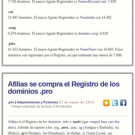
7.718 dominios. El mayor Agente Registrador es
NamesBeyond.com
: 1.929
.cat
51.845 dominios. El mayor Agente Registrador es
Nominalia
con 14.402
.coop
9.470 dominios. El mayor Agente Registrador es
domains.coop
: 6.829
.jobs
41.453 dominios. El mayor Agente Registrador es
NameShare
con 34.683. Estos
dominios son registrados por el Registro, así que realmente hay menos de 7.000.
Afilias se compra el Registro de los
dominios .pro
23 de enero de 2012
.pro
|
Adquisiciones y Fusiones
Tiempo estimado de lectura: 0,59 minutos.
Afilias
es el Registro de los
dominios .info
y
.mob
i (que
compró hace casi dos
años
). Además da soporte a los
.org
,
.aero
,
.asia
,
.ag
(Antigua y Barbuda),
.bz
(Belice),
.gi
(Gibraltar),
.hn
(Honduras),
.in
(India),
.lc
(Santa Lucia),
.me