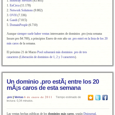
1.
Hostway Services
(43.493)
1.
EnCirca
(11.178)
2.
Network Solutions
(9.802)
3.
OVH
(7.336)
4.
Gandi
(7.015)
5.
DomainPeople
(6.710)
Aunque
siempre suele haber ventas
interesantes de dominios .pro (esta semana
Insure.pro $4.700), a principios Enero de este año
un .pro entró en la lista de los 20
más caros
de la semana.
El próximo 21 de Marzo
Pool subastará más dominios .pro de tres
caracteres
(
Liberación de dominios de 1, 2 y 3 caracteres
).
Un dominio .pro estÃ¡ entre los 20
mÃ¡s caros de esta semana
6 de enero de 2011
.pro
|
Ventas
Tiempo estimado de
lectura: 0,34 minutos.
Las ventas hechas públicas de los
dominios más caros
, según
Dnjournal
,