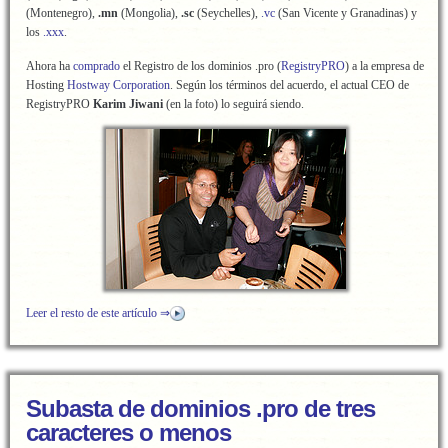
(Montenegro),
.mn
(Mongolia),
.sc
(Seychelles),
.vc
(San Vicente y Granadinas) y
los
.xxx
.
Ahora ha
comprado
el Registro de los dominios .pro (
RegistryPRO
) a la empresa de
Hosting
Hostway Corporation
. Según los términos del acuerdo, el actual CEO de
RegistryPRO
Karim Jiwani
(en la foto) lo seguirá siendo.
Leer el resto de este artículo ⇒
Subasta de dominios .pro de tres
caracteres o menos