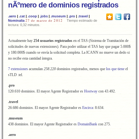
nÃºmero de dominios registrados
.aero
|
.cat
|
.coop
|
.jobs
|
.museum
|
.pro
|
.travel
|
27 de marzo de 2012
Nominalia
Tiempo estimado de
lectura: 0,32 minutos.
Actualmente hay
254 usuarios registrados
en el TAS (Sistema de Tramitación de
solicitudes de nuevas extensiones). Para poder utilizar el TAS hay que pagar 5.000$
y 180.000$ cuando se envía la solicitud completa. La ICANN no mueve un dedo si
no recibe esta cantidad íntegra.
7 extensiones
acumulan
258.220
dominios registrados, menos que
los que tiene
el
sTLD .tel.
.pro
120.610 dominios. El mayor Agente Registrador es
Hostway
con 43.492.
.travel
26.686 dominios. El mayor Agente Registrador es
Encirca
: 8.634.
.museum
438 dominios. El mayor Agente Registrador es
DomainBank
con 275.
.aero