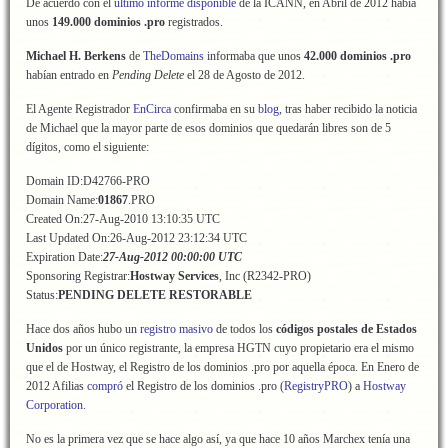
De acuerdo con el
último informe disponible
de la ICANN, en Abril de 2012 había
unos
149.000 dominios .pro
registrados.
Michael H. Berkens
de
TheDomains
informaba que unos
42.000 dominios .pro
habían entrado en
Pending Delete
el 28 de Agosto de 2012.
El Agente Registrador
EnCirca
confirmaba en su
blog
, tras haber recibido la noticia
de Michael que la mayor parte de esos dominios que quedarán libres son de 5
dígitos, como el siguiente:
Domain ID:D42766-PRO
Domain Name:
01867
.PRO
Created On:27-Aug-2010 13:10:35 UTC
Last Updated On:26-Aug-2012 23:12:34 UTC
Expiration Date:
27-Aug-2012 00:00:00 UTC
Sponsoring Registrar:
Hostway Services
, Inc (R2342-PRO)
Status:
PENDING DELETE RESTORABLE
Hace dos años hubo un
registro masivo
de todos los
códigos postales de Estados
Unidos
por un único registrante, la empresa HGTN cuyo propietario era el mismo
que el de Hostway, el Registro de los dominios .pro por aquella época. En Enero de
2012 Afilias
compró
el Registro de los dominios .pro (
RegistryPRO
) a
Hostway
Corporation
.
No es la primera vez que se hace algo así, ya que hace 10 años Marchex tenía una