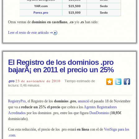
YAR.com
$15,500
Sedo
Forex.pro
$15,000
Sedo
Otras ventas de
dominios en castellano
,
.co
y/o
.es
han sido:
Leer el resto de este artículo ⇒
El Registro de los dominios .pro
bajarÃ¡ en 2011 el precio un 25%
23 de noviembre de 2010
.pro
Tiempo estimado de
lectura: 0,46 minutos.
RegistryPro
, el Registro de los
dominios .pro
,
anunció
el pasado 18 de Noviembre
que va a
reducir un 25% el precio
que cobra a los
Agentes Registradores
Acreditados
por los dominios .pro, entre los que figura
DonDominio
(
10,95€
dominio/año).
Con esta reducción, el precio de los .pro estará
en línea
con el de
VeriSign para los
.com
.