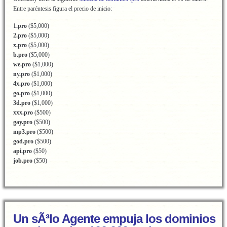
Entre paréntesis figura el precio de inicio:
1.pro
($5,000)
2.pro
($5,000)
x.pro
($5,000)
b.pro
($5,000)
we.pro
($1,000)
ny.pro
($1,000)
4x.pro
($1,000)
go.pro
($1,000)
3d.pro
($1,000)
xxx.pro
($500)
gay.pro
($500)
mp3.pro
($500)
god.pro
($500)
api.pro
($50)
job.pro
($50)
Un sÃ³lo Agente empuja los dominios