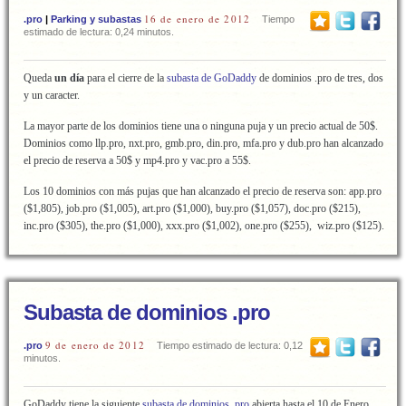
16 de enero de 2012
.pro
|
Parking y subastas
Tiempo
estimado de lectura: 0,24 minutos.
Queda
un día
para el cierre de la
subasta de GoDaddy
de dominios .pro de tres, dos
y un caracter.
La mayor parte de los dominios tiene una o ninguna puja y un precio actual de 50$.
Dominios como llp.pro, nxt.pro, gmb.pro, din.pro, mfa.pro y dub.pro han alcanzado
el precio de reserva a 50$ y mp4.pro y vac.pro a 55$.
Los 10 dominios con más pujas que han alcanzado el precio de reserva son: app.pro
($1,805), job.pro ($1,005), art.pro ($1,000), buy.pro ($1,057), doc.pro ($215),
inc.pro ($305), the.pro ($1,000), xxx.pro ($1,002), one.pro ($255), wiz.pro ($125).
Subasta de dominios .pro
9 de enero de 2012
.pro
Tiempo estimado de lectura: 0,12
minutos.
GoDaddy tiene la siguiente
subasta de dominios .pro
abierta hasta el 10 de Enero.