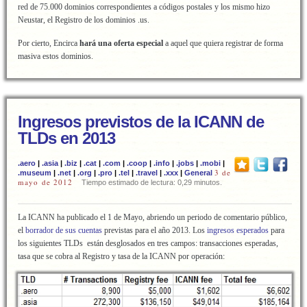
red de 75.000 dominios correspondientes a códigos postales y los mismo hizo
Neustar, el Registro de los dominios .us.
Por cierto, Encirca
hará una oferta especial
a aquel que quiera registrar de forma
masiva estos dominios.
Ingresos previstos de la ICANN de
TLDs en 2013
.aero
|
.asia
|
.biz
|
.cat
|
.com
|
.coop
|
.info
|
.jobs
|
.mobi
|
3 de
.museum
|
.net
|
.org
|
.pro
|
.tel
|
.travel
|
.xxx
|
General
mayo de 2012
Tiempo estimado de lectura: 0,29 minutos.
La ICANN ha publicado el 1 de Mayo, abriendo un periodo de comentario público,
el
borrador de sus cuentas
previstas para el año 2013. Los
ingresos esperados
para
los siguientes TLDs están desglosados en tres campos: transacciones esperadas,
tasa que se cobra al Registro y tasa de la ICANN por operación: