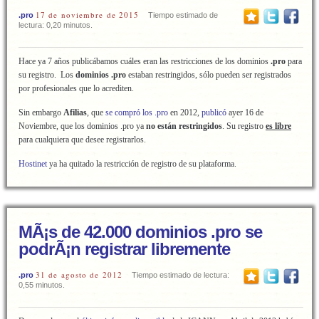
17 de noviembre de 2015
.pro
Tiempo estimado de
lectura: 0,20 minutos.
Hace ya 7 años publicábamos cuáles eran las restricciones de los dominios
.pro
para
su registro. Los
dominios .pro
estaban restringidos, sólo pueden ser registrados
por profesionales que lo acrediten.
Sin embargo
Afilias
, que
se compró los .pro
en 2012,
publicó
ayer 16 de
Noviembre, que los dominios .pro ya
no están restringidos
. Su registro
es libre
para cualquiera que desee registrarlos.
Hostinet
ya ha quitado la restricción de registro de su plataforma.
MÃ¡s de 42.000 dominios .pro se
podrÃ¡n registrar libremente
31 de agosto de 2012
.pro
Tiempo estimado de lectura:
0,55 minutos.