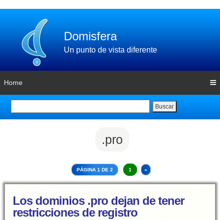
Domisfera
Un punto de vista diferente
Home
Buscar
.pro
PÁGINA 1 DE 2
1
»
Los dominios .pro dejan de tener
restricciones de registro