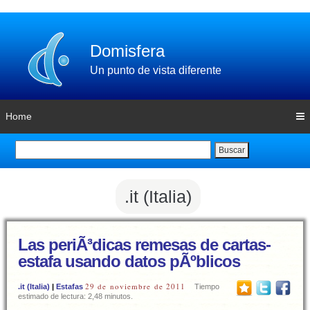
Domisfera
Un punto de vista diferente
Home
Buscar
.it (Italia)
Las periÃ³dicas remesas de cartas-
estafa usando datos pÃºblicos
29 de noviembre de 2011
.it (Italia)
|
Estafas
Tiempo
estimado de lectura: 2,48 minutos.