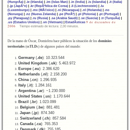
(HungrÃ­a)
|
.ie (Irlanda)
|
.im (Islas Man)
|
.in (India)
|
.is (Islandia)
|
.it (Italia)
|
.jp (JapÃ³n)
|
.kr (RepÃºblica de Corea)
|
.li (Liechtenstein)
|
.lu
(Luxemburgo)
|
.mx (MÃ©xico)
|
.ni (Nicaragua)
|
.nl (Holanda)
|
.no
(Noruega)
|
.nz (Nueva Zelanda)
|
.pe (PerÃº)
|
.pl (Polonia)
|
.pt (Portugal)
|
.py (Paraguay)
|
.ru (Rusia)
|
.sa (Arabia Saudi)
|
.se (Suecia)
|
.tr (TurquÃ­a)
|
9 de diciembre de
.us (Estados Unidos)
|
.vn (Vietnam)
|
EstadÃ­sticas
2006
Tiempo estimado de lectura: 2,00 minutos.
De la mano de Óscar, Domisfera hace públicos la situación de los
dominios
territoriales
(
ccTLD
s) de algunos países del mundo:
Germany
(
.de
): 10.323.544
United Kingdom
(
.uk
): 5.463.972
Europe
(
.eu
): 2.386.620
Netherlands
(
.nl
): 2.158.200
China
(
.cn
): 1.296.935
Italy
(
.it
): 1.284.161
Argentina
(
.ar
): ~1.230.000
United States
(
.us
): 1.170.644
Brazil
(
.br
): 1.023.099
Belgium
(
.be
): 881.481
Japan
(
.jp
): 874.340
Switzerland
(
.ch
): 857.584
Canada
(
.ca
): 765.353
Denmark
(
.dk
): 755.185