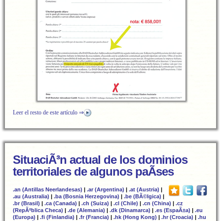
Leer el resto de este artículo ⇒
SituaciÃ³n actual de los dominios
territoriales de algunos paÃ­ses
.an (Antillas Neerlandesas)
|
.ar (Argentina)
|
.at (Austria)
|
.au (Australia)
|
.ba (Bosnia Herzegovina)
|
.be (BÃ©lgica)
|
.br (Brasil)
|
.ca (Canada)
|
.ch (Suiza)
|
.cl (Chile)
|
.cn (China)
|
.cz
(RepÃºblica Checa)
|
.de (Alemania)
|
.dk (Dinamarca)
|
.es (EspaÃ±a)
|
.eu
(Europa)
|
.fi (Finlandia)
|
.fr (Francia)
|
.hk (Hong Kong)
|
.hr (Croacia)
|
.hu