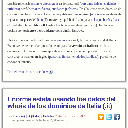
posible rellenarla
online
o
descargarla
en formato pdf (
personas físicas
,
entidades
jurídicas
) o rtf (
personas físicas
,
entidades jurídicas
). En ella, entre otros datos, se da
consentimiento explícito al tratamiento y difusión vía internet (
whois
) de los datos de
registro por parte de
Nic.it
(Domisfera ya publicó el año pasado
lo que hacía y hace
el estafador alemán
Meinolf Lüdenbach
con esos datos públicos). También se
declara ser
residente
o
ciudadano
de la Unión Europea.
Una vez impreso y firmado, se debe
enviar
vía email, fax o correo postal al Registro.
Es conveniente recordar que sólo se aceptará la
versión en italiano
de dicho
documento. Es la que se corresponde a los links que se han puesto. Se puede
consultar la versión
en inglés
(
personas físicas
,
entidades jurídicas
), por si no se
conoce el italiano.
Leer el resto de este artículo ⇒
Enorme estafa usando los datos del
whois de los dominios de Italia (.it)
2 de julio de 2007
.fr (Francia)
|
.it (Italia)
|
Estafas
Tiempo estimado de lectura: 7,01 minutos.