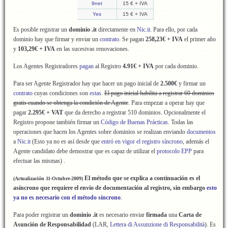
9net
15 € + IVA
Yes
15 € + IVA
Es posible registrar un
dominio .it
directamente en
Nic.it
. Para ello, por cada
dominio hay que firmar y enviar un
contrato
. Se pagan
258,23€ + IVA
el primer año
y
103,29€ + IVA
en las sucesivas renovaciones.
Los Agentes Registradores
pagan
al Registro
4.91€ + IVA
por cada dominio.
Para ser Agente Registrador hay que hacer un pago inicial de
2.500€
y firmar un
contrato
cuyas condiciones son
estas
.
El pago inicial habilita a registrar 60 dominios
gratis cuando se obtenga la condición de Agente
. Para empezar a operar hay que
pagar
2.295€ + VAT
que da derecho a registrar 510 dominios. Opcionalmente el
Registro propone también firmar un
Código de Buenas Prácticas
. Todas las
operaciones que hacen los Agentes sobre dominios se realizan enviando
documentos
a
Nic.it
(Esto ya no es así desde que
entró en vigor el registro síncrono
, además el
Agente candidato debe demostrar que es capaz de utilizar el
protocolo EPP
para
efectuar las mismas) .
El método que se explica a continuación es el
(Actualización 11-Octubre-2009)
asíncrono que requiere el envío de documentación al registro, sin embargo
esto
ya no es necesario con el método síncrono
.
Para poder registrar un
dominio .it
es necesario enviar
firmada
una
Carta de
Asunción de Responsabilidad
(LAR,
Lettera di Assunzione di Responsabilità
). Es