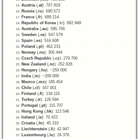
Austria
(
.at
): 707.819
Russia
(
.ru
): 690.572
France
(
.fr
): 689.214
Republic of Korea
(.kr): 682.949
Australia
(
.au
): 585.756
Sweden
(
.se
): 547.579
Spain
(
.es
): 516.608
Poland
(
.pl
): 462.231
Norway
(
.no
): 305.444
Czech Republic
(
.cz
): 279.706
New Zealand
(
.nz
): 252.928
Hungary
(
.hu
): ~250.000
India
(
.in
): ~200.000
Mexico
(
.mx
)
:
185.454
Chile
(
.cl
): 167.001
Finland
(
.fi
): 134.115
Turkey
(
.tr
): 126.594
Portugal
(
.pt
): 115.707
Hong Kong
(
.hk
): 113.546
Ireland
(
.ie
): 70.423
Croatia
(
.hr
): 45.310
Liechtenstein
(
.li
): 42.947
Luxembourg
(
.lu
): 24.376