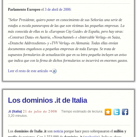
Parlamento Europeo
el
3 de abril de 2006
:
"Señor Presidente, quiero poner en conocimiento de sus Señorías una serie de
estafas a escala paneuropea de las que son víctimas las pequeñas empresas. La
más conocida de ellas es la «European City Guide» de España, pero hay otras:
«Construct Data» en Austria, «Novachannel» e «Intercable Verlag» en Suiza,
«Deutsche Addressdienst» y «TVV Verlag» en Alemania. Todas ellas envían
documentos engañosos a pequeñas empresas de toda Europa. Se trata de
supuestos formularios de actualización que en su letra pequeña incluyen un aviso
que indica que con la firma de dichos formularios se incurrirá en enormes gastos.
Leer el resto de este artículo ⇒
Los dominios .it de Italia
21 de julio de 2008
.it (Italia)
Tiempo estimado de lectura:
3,20 minutos.
Los
dominios de Italia .it
son
noticia
porque hace poco sobrepasaron el
millón y