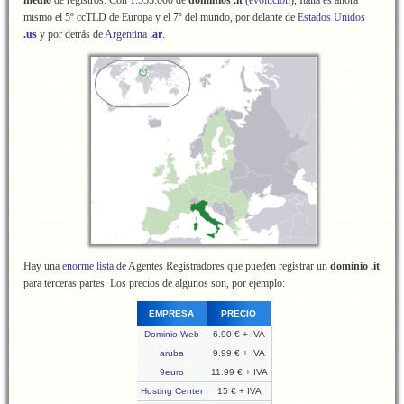
medio
de registros. Con 1.553.000 de
dominios .it
(
evolución
), Italia es ahora
mismo el 5º ccTLD de Europa y el 7º del mundo, por delante de
Estados Unidos
.us
y por detrás de
Argentina
.ar
.
Hay una
enorme lista
de Agentes Registradores que pueden registrar un
dominio .it
para terceras partes. Los precios de algunos son, por ejemplo:
EMPRESA
PRECIO
Dominio Web
6.90 € + IVA
aruba
9.99 € + IVA
9euro
11.99 € + IVA
Hosting Center
15 € + IVA