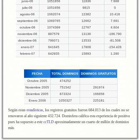
junio-06
1051656
11836
7.668
julio-06
1051656
9815
0
agosto-06
1062074
12382
10.418
septiembre-06
1069765
12662
7.691
octubre-06
1074369
12767
4.604
noviembre-06
887579
13136
-186.790
diciembre-06
796071
13533
-91.508
enero-07
641645
17808
-154.426
febrero-07
642935
15893
1.290
FECHA
TOTAL DOMINIOS
DOMINIOS GRATUITOS
Octubre 2005
474252
Noviembre 2005
751542
291974
Diciembre 2005
873324
166858
Enero 2006
1050327
225181
Según estas
estadísticas
, los registros gratuitos fueron 684.013 de los cuales no se
renovaron al año siguiente 432.724. Domisfera califica esta experiencia de positiva
pues ha supuesto a este
ccTLD
aproximadamente un cuarto de millón de dominios
más.