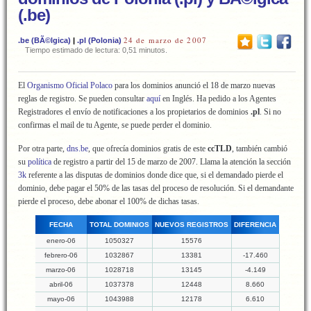
(.be)
24 de marzo de 2007
.be (BÃ©lgica)
|
.pl (Polonia)
Tiempo estimado de lectura: 0,51 minutos.
El
Organismo Oficial Polaco
para los dominios anunció el 18 de marzo nuevas
reglas de registro. Se pueden consultar
aquí
en Inglés. Ha pedido a los Agentes
Registradores el envío de notificaciones a los propietarios de dominios
.pl
. Si no
confirmas el mail de tu Agente, se puede perder el dominio.
Por otra parte,
dns.be
, que ofrecía dominios gratis de este
ccTLD
, también cambió
su
política
de registro a partir del 15 de marzo de 2007. Llama la atención la sección
3k
referente a las disputas de dominios donde dice que, si el demandado pierde el
dominio, debe pagar el 50% de las tasas del proceso de resolución. Si el demandante
pierde el proceso, debe abonar el 100% de dichas tasas.
FECHA
TOTAL DOMINIOS
NUEVOS REGISTROS
DIFERENCIA
enero-06
1050327
15576
febrero-06
1032867
13381
-17.460
marzo-06
1028718
13145
-4.149
abril-06
1037378
12448
8.660
mayo-06
1043988
12178
6.610