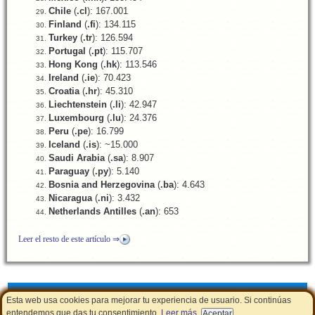
Chile
(
.cl
): 167.001
Finland
(
.fi
): 134.115
Turkey
(
.tr
): 126.594
Portugal
(
.pt
): 115.707
Hong Kong
(
.hk
): 113.546
Ireland
(
.ie
): 70.423
Croatia
(
.hr
): 45.310
Liechtenstein
(
.li
): 42.947
Luxembourg
(
.lu
): 24.376
Peru
(
.pe
): 16.799
Iceland
(
.is
): ~15.000
Saudi Arabia
(
.sa
): 8.907
Paraguay
(
.py
): 5.140
Bosnia and Herzegovina
(
.ba
): 4.643
Nicaragua
(
.ni
): 3.432
Netherlands Antilles
(
.an
): 653
Leer el resto de este artículo ⇒
Cupones de descuento
|
Aviso Legal - Política de Cookies
|
LSSI
Esta web usa cookies para mejorar tu experiencia de usuario. Si continúas
entendemos que das tu consentimiento.
Leer más
.