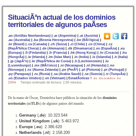
SituaciÃ³n actual de los dominios
territoriales de algunos paÃ­ses
.an (Antillas Neerlandesas)
|
.ar (Argentina)
|
.at (Austria)
|
.au (Australia)
|
.ba (Bosnia Herzegovina)
|
.be (BÃ©lgica)
|
.br (Brasil)
|
.ca (Canada)
|
.ch (Suiza)
|
.cl (Chile)
|
.cn (China)
|
.cz
(RepÃºblica Checa)
|
.de (Alemania)
|
.dk (Dinamarca)
|
.es (EspaÃ±a)
|
.eu
(Europa)
|
.fi (Finlandia)
|
.fr (Francia)
|
.hk (Hong Kong)
|
.hr (Croacia)
|
.hu
(HungrÃ­a)
|
.ie (Irlanda)
|
.im (Islas Man)
|
.in (India)
|
.is (Islandia)
|
.it (Italia)
|
.jp (JapÃ³n)
|
.kr (RepÃºblica de Corea)
|
.li (Liechtenstein)
|
.lu
(Luxemburgo)
|
.mx (MÃ©xico)
|
.ni (Nicaragua)
|
.nl (Holanda)
|
.no
(Noruega)
|
.nz (Nueva Zelanda)
|
.pe (PerÃº)
|
.pl (Polonia)
|
.pt (Portugal)
|
.py (Paraguay)
|
.ru (Rusia)
|
.sa (Arabia Saudi)
|
.se (Suecia)
|
.tr (TurquÃ­a)
|
9 de diciembre de
.us (Estados Unidos)
|
.vn (Vietnam)
|
EstadÃ­sticas
2006
Tiempo estimado de lectura: 2,00 minutos.
De la mano de Óscar, Domisfera hace públicos la situación de los
dominios
territoriales
(
ccTLD
s) de algunos países del mundo:
Germany
(
.de
): 10.323.544
United Kingdom
(
.uk
): 5.463.972
Europe
(
.eu
): 2.386.620
Netherlands
(
.nl
): 2.158.200