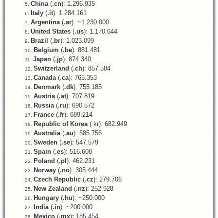
China
(
.cn
): 1.296.935
Italy
(
.it
): 1.284.161
Argentina
(
.ar
): ~1.230.000
United States
(
.us
): 1.170.644
Brazil
(
.br
): 1.023.099
Belgium
(
.be
): 881.481
Japan
(
.jp
): 874.340
Switzerland
(
.ch
): 857.584
Canada
(
.ca
): 765.353
Denmark
(
.dk
): 755.185
Austria
(
.at
): 707.819
Russia
(
.ru
): 690.572
France
(
.fr
): 689.214
Republic of Korea
(.kr): 682.949
Australia
(
.au
): 585.756
Sweden
(
.se
): 547.579
Spain
(
.es
): 516.608
Poland
(
.pl
): 462.231
Norway
(
.no
): 305.444
Czech Republic
(
.cz
): 279.706
New Zealand
(
.nz
): 252.928
Hungary
(
.hu
): ~250.000
India
(
.in
): ~200.000
Mexico
(
.mx
)
:
185.454