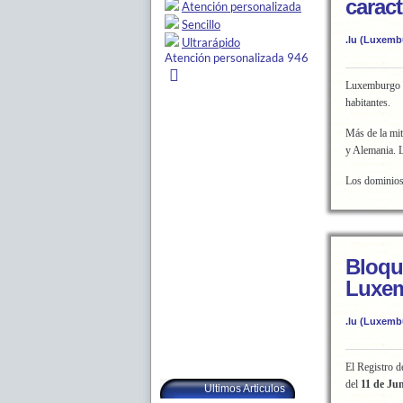
carac
.lu (Luxemb
Luxemburgo
habitantes.
Más de la mit
y Alemania. L
Los dominios 
Bloqu
Luxe
.lu (Luxemb
El Registro d
del
11 de Ju
Ultimos Articulos