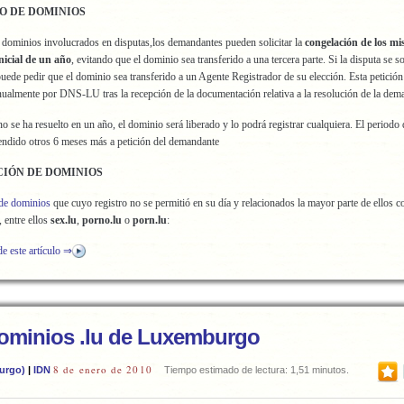
O DE DOMINIOS
 dominios involucrados en disputas,los demandantes pueden solicitar la
congelación de los m
nicial de un año
, evitando que el dominio sea transferido a una tercera parte. Si la disputa se so
ede pedir que el dominio sea transferido a un Agente Registrador de su elección. Esta petición
ualmente por DNS-LU tras la recepción de la documentación relativa a la resolución de la dem
 no se ha resuelto en un año, el dominio será liberado y lo podrá registrar cualquiera. El periodo
endido otros 6 meses más a petición del demandante
CIÓN DE DOMINIOS
de dominios
que cuyo registro no se permitió en su día y relacionados la mayor parte de ellos c
, entre ellos
sex.lu
,
porno.lu
o
porn.lu
:
de este artículo ⇒
ominios .lu de Luxemburgo
8 de enero de 2010
urgo)
|
IDN
Tiempo estimado de lectura: 1,51 minutos.