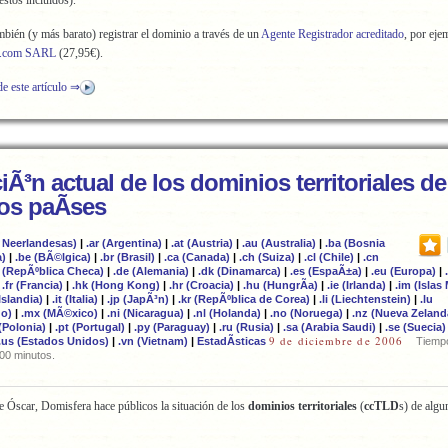
stos incluidos).
mbién (y más barato) registrar el dominio a través de un
Agente Registrador acreditado
, por eje
p.com SARL
(27,95€).
de este artículo ⇒
iÃ³n actual de los dominios territoriales de
os paÃ­ses
s Neerlandesas)
|
.ar (Argentina)
|
.at (Austria)
|
.au (Australia)
|
.ba (Bosnia
a)
|
.be (BÃ©lgica)
|
.br (Brasil)
|
.ca (Canada)
|
.ch (Suiza)
|
.cl (Chile)
|
.cn
z (RepÃºblica Checa)
|
.de (Alemania)
|
.dk (Dinamarca)
|
.es (EspaÃ±a)
|
.eu (Europa)
|
|
.fr (Francia)
|
.hk (Hong Kong)
|
.hr (Croacia)
|
.hu (HungrÃ­a)
|
.ie (Irlanda)
|
.im (Islas
(Islandia)
|
.it (Italia)
|
.jp (JapÃ³n)
|
.kr (RepÃºblica de Corea)
|
.li (Liechtenstein)
|
.lu
o)
|
.mx (MÃ©xico)
|
.ni (Nicaragua)
|
.nl (Holanda)
|
.no (Noruega)
|
.nz (Nueva Zeland
 (Polonia)
|
.pt (Portugal)
|
.py (Paraguay)
|
.ru (Rusia)
|
.sa (Arabia Saudi)
|
.se (Suecia)
9 de diciembre de 2006
.us (Estados Unidos)
|
.vn (Vietnam)
|
EstadÃ­sticas
Tiemp
,00 minutos.
 Óscar, Domisfera hace públicos la situación de los
dominios territoriales
(
ccTLD
s) de algu