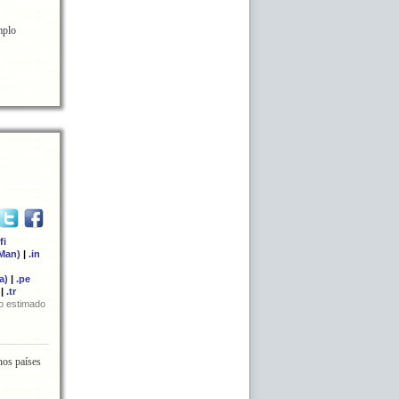
mplo
.fi
 Man)
|
.in
a)
|
.pe
|
.tr
o estimado
nos países