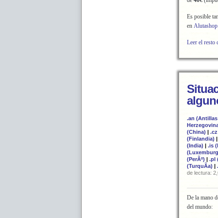
de
40€
(impue
Es posible ta
en
Alutasho
Leer el resto 
Situac
algun
.an (Antilla
Herzegovin
(China)
|
.c
(Finlandia)
(India)
|
.is 
(Luxemburg
(PerÃº)
|
.pl
(TurquÃ­a)
|
de lectura: 2
De la mano de
del mundo: