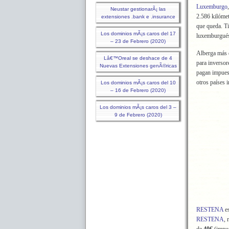
Luxemburgo
Neustar gestionarÃ¡ las
2.586 kilóme
extensiones .bank e .insurance
que queda. T
Los dominios mÃ¡s caros del 17
luxemburgué
– 23 de Febrero (2020)
Alberga más 
Lâ€™Oreal se deshace de 4
para inversor
Nuevas Extensiones genÃ©ricas
pagan impuest
otros países 
Los dominios mÃ¡s caros del 10
– 16 de Febrero (2020)
Los dominios mÃ¡s caros del 3 –
9 de Febrero (2020)
RESTENA
es
RESTENA
, 