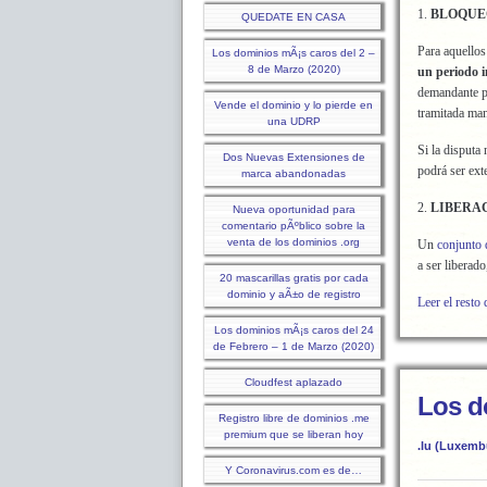
1.
BLOQUE
QUEDATE EN CASA
Para aquellos
Los dominios mÃ¡s caros del 2 –
8 de Marzo (2020)
un periodo i
demandante pu
Vende el dominio y lo pierde en
tramitada man
una UDRP
Si la disputa
Dos Nuevas Extensiones de
podrá ser ext
marca abandonadas
2.
LIBERA
Nueva oportunidad para
comentario pÃºblico sobre la
venta de los dominios .org
Un
conjunto 
a ser liberado
20 mascarillas gratis por cada
dominio y aÃ±o de registro
Leer el resto 
Los dominios mÃ¡s caros del 24
de Febrero – 1 de Marzo (2020)
Cloudfest aplazado
Los d
Registro libre de dominios .me
premium que se liberan hoy
.lu (Luxemb
Y Coronavirus.com es de…