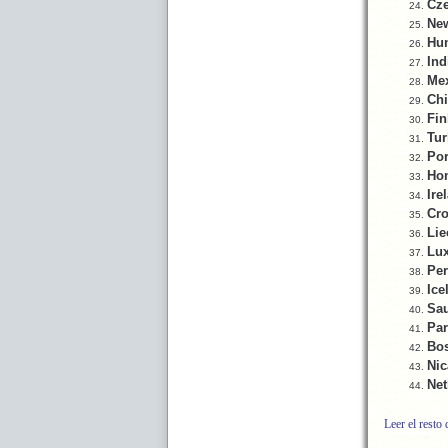
Cze
Ne
Hu
Ind
Me
Chi
Fin
Tur
Por
Ho
Ire
Cro
Lie
Lu
Pe
Ice
Sau
Pa
Bos
Nic
Net
Leer el resto 