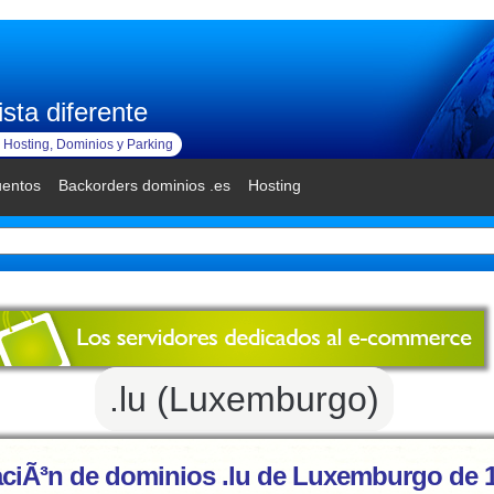
sta diferente
Hosting, Dominios y Parking
uentos
Backorders dominios .es
Hosting
.lu (Luxemburgo)
aciÃ³n de dominios .lu de Luxemburgo de 1