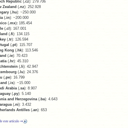
ch Republic
(
.cz
): 279.706
w Zealand
(
.nz
): 252.928
ngary
(
.hu
): ~250.000
ia
(
.in
): ~200.000
xico
(
.mx
)
:
185.454
le
(
.cl
): 167.001
land
(
.fi
): 134.115
key
(
.tr
): 126.594
tugal
(
.pt
): 115.707
ng Kong
(
.hk
): 113.546
land
(
.ie
): 70.423
atia
(
.hr
): 45.310
chtenstein
(
.li
): 42.947
xembourg
(
.lu
): 24.376
ru
(
.pe
): 16.799
land
(
.is
): ~15.000
di Arabia
(
.sa
): 8.907
raguay
(
.py
): 5.140
nia and Herzegovina
(
.ba
): 4.643
aragua
(
.ni
): 3.432
herlands Antilles
(
.an
): 653
de este artículo ⇒