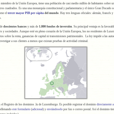
, miembro de la Unión Europea, tiene una población de casi medio millón de habitantes sobre un
tros cuadrados. Es una una monarquía constitucional y parlamentaria y el único Gran Ducado 
iene el
tercer mayor PIB per cápita
del mundo
. Hay tres lenguas oficiales: alemán, francés y
s.
de
doscientos bancos
y más de
1.800 fondos de inversión
. Su principal ventaja es la favorabl
es y sociedades. Aunque esté en pleno corazón de la Unión Europea, los no residentes de Lux
os sobre la renta, ganancias de capital ni transmisiones patrimoniales. La ley impide a las auto
investigar a sus clientes a menos que existan pruebas de actividad criminal.
 el Registro de los dominios .lu de Luxemburgo. Es posible registrar el dominio
directamente a
rellenando
este formulario
(
adicional
) y
enviándoselo
por fax o correo postal. Así el dominio tie