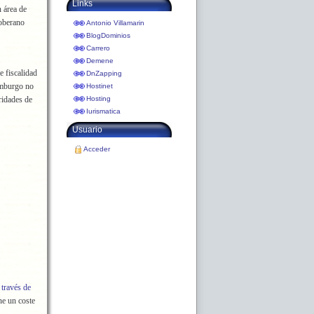
Links
 área de
soberano
Antonio Villamarin
BlogDominios
Carrero
Demene
e fiscalidad
DnZapping
emburgo no
Hostinet
ridades de
Hosting
Iurismatica
Usuario
Acceder
 través de
ne un coste