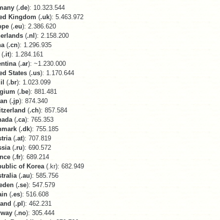
many
(
.de
): 10.323.544
ted Kingdom
(
.uk
): 5.463.972
ope
(
.eu
): 2.386.620
erlands
(
.nl
): 2.158.200
na
(
.cn
): 1.296.935
(
.it
): 1.284.161
ntina
(
.ar
): ~1.230.000
ed States
(
.us
): 1.170.644
il
(
.br
): 1.023.099
lgium
(
.be
): 881.481
pan
(
.jp
): 874.340
tzerland
(
.ch
): 857.584
nada
(
.ca
): 765.353
nmark
(
.dk
): 755.185
tria
(
.at
): 707.819
sia
(
.ru
): 690.572
nce
(
.fr
): 689.214
ublic of Korea
(.kr): 682.949
tralia
(
.au
): 585.756
eden
(
.se
): 547.579
ain
(
.es
): 516.608
land
(
.pl
): 462.231
rway
(
.no
): 305.444