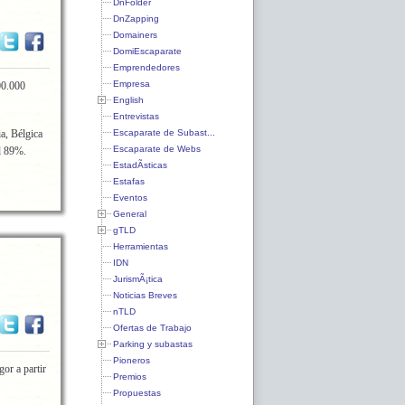
DnFolder
DnZapping
Domainers
DomiEscaparate
Emprendedores
Empresa
00.000
English
Entrevistas
Escaparate de Subast...
ia, Bélgica
Escaparate de Webs
el 89%.
EstadÃ­sticas
Estafas
Eventos
General
gTLD
Herramientas
IDN
JurismÃ¡tica
Noticias Breves
nTLD
Ofertas de Trabajo
Parking y subastas
Pioneros
or a partir
Premios
Propuestas