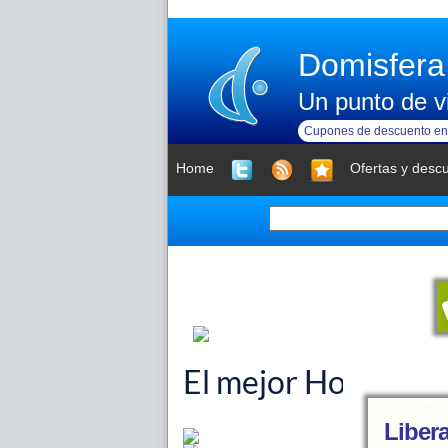
Domisfera
Un punto de vi
Cupones de descuento en 
Home
Ofertas y desc
Liber