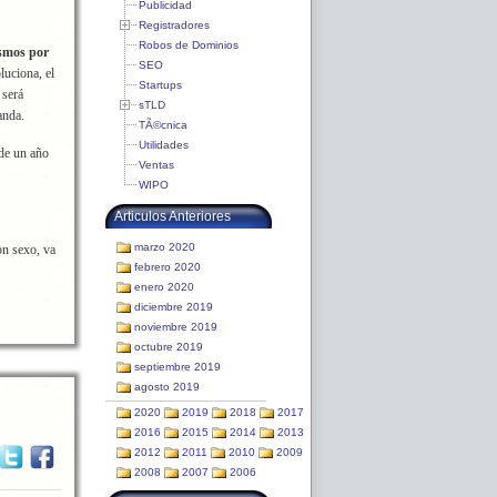
Publicidad
Registradores
Robos de Dominios
ismos por
SEO
luciona, el
Startups
 será
sTLD
anda.
TÃ©cnica
Utilidades
 de un año
Ventas
WIPO
Articulos Anteriores
marzo 2020
on sexo, va
febrero 2020
enero 2020
diciembre 2019
noviembre 2019
octubre 2019
septiembre 2019
agosto 2019
2020
2019
2018
2017
2016
2015
2014
2013
2012
2011
2010
2009
2008
2007
2006