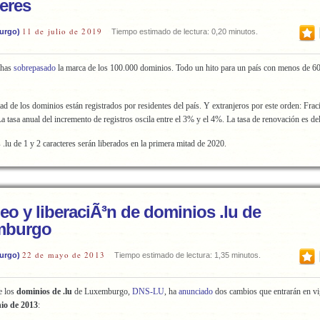
teres
11 de julio de 2019
urgo)
Tiempo estimado de lectura: 0,20 minutos.
 has
sobrepasado
la marca de los 100.000 dominios. Todo un hito para un país con menos de 6
ad de los dominios están registrados por residentes del país. Y extranjeros por este orden: Frac
a tasa anual del incremento de registros oscila entre el 3% y el 4%. La tasa de renovación es d
.lu de 1 y 2 caracteres serán liberados en la primera mitad de 2020.
eo y liberaciÃ³n de dominios .lu de
mburgo
22 de mayo de 2013
urgo)
Tiempo estimado de lectura: 1,35 minutos.
e los
dominios de .lu
de Luxemburgo,
DNS-LU
, ha
anunciado
dos cambios que entrarán en vig
nio de 2013
: