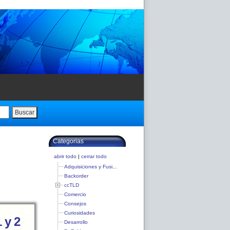
Buscar
Categorias
abrir todo
|
cerrar todo
Adquisiciones y Fusi...
Backorder
ccTLD
Comercio
Consejos
Curiosidades
 y 2
Desarrollo