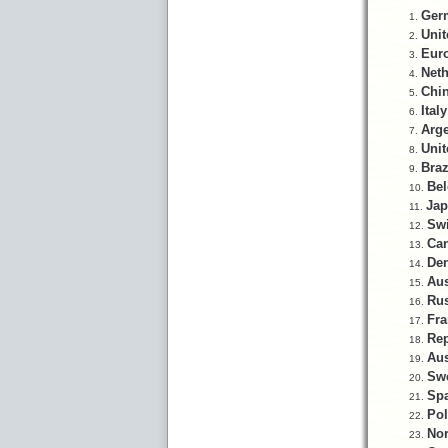
Ger
Uni
Eur
Neth
Chi
Italy
Arge
Unit
Braz
Be
Ja
Swi
Ca
De
Aus
Rus
Fra
Rep
Aus
Sw
Sp
Po
No