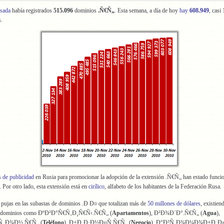
sada
había registrados
515.096
dominios
.Ñ€Ñ„
. Esta semana, a día de hoy
hay
608.949
, casi
.
 de publicidad
en Rusia para promocionar la adopción de la extensión .Ñ€Ñ„ han estado funci
 Por otro lado, esta extensión está en
cirílico
, alfabeto de los habitantes de la Federación Rusa.
pujas en las subastas de dominios .Ð Ð¤ que totalizan más de
50 millones de dólares
, existien
r dominios como ÐºÐ²Ð°Ñ€Ñ‚Ð¸Ñ€Ñ‹.Ñ€Ñ„ (
Apartamentos
), Ð²Ð¾Ð´Ð°.Ñ€Ñ„ (
Agua
),
„Ð¾Ð½.Ñ€Ñ„ (
Teléfono
), Ð±Ð¸Ð·Ð½ÐµÑ.Ñ€Ñ„ (
Negocio
), Ð°Ð²Ñ‚Ð¾Ð¼Ð¾Ð±Ð¸Ð»