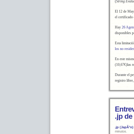
(
String Evalu
El 12 de Ma
el certificado
Hay
26 Agent
disponibles 
Esta limitaci
los no reside
En este mis
(10,67€)las r
Durante el pe
registro libre
Entrev
.jp d
.jp (JapÃ³n)
minutos.