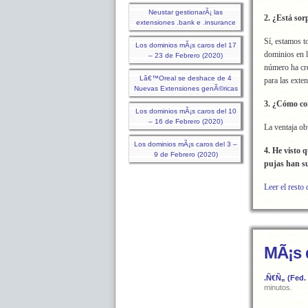
Neustar gestionarÃ¡ las
2. ¿Está sor
extensiones .bank e .insurance
Sí, estamos t
Los dominios mÃ¡s caros del 17
dominios en l
– 23 de Febrero (2020)
número ha cr
Lâ€™Oreal se deshace de 4
para las exte
Nuevas Extensiones genÃ©ricas
3. ¿Cómo co
Los dominios mÃ¡s caros del 10
– 16 de Febrero (2020)
La ventaja ob
Los dominios mÃ¡s caros del 3 –
4. He visto 
9 de Febrero (2020)
pujas han su
Leer el resto 
MÃ¡s 
.Ñ€Ñ„ (Fed.
minutos.