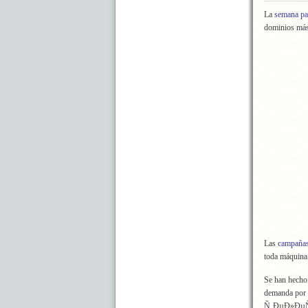
La
semana pa
dominios más
Las
campañas
toda máquina.
Se han hecho 
demanda po
Ñ‚ÐµÐ»ÐµÑ