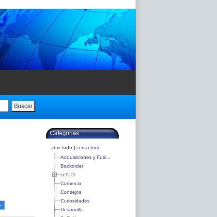
Buscar
Categorias
abrir todo
|
cerrar todo
Adquisiciones y Fusi...
Backorder
ccTLD
Comercio
Consejos
Curiosidades
»
Desarrollo