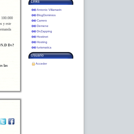
Links
Antonio Villamarin
BlogDominios
s 100.000
Carrero
s y este
Demene
 demanda
DnZapping
Hostinet
Hosting
IDN.Ð Ð¤?
Iurismatica
Usuario
Acceder
s las