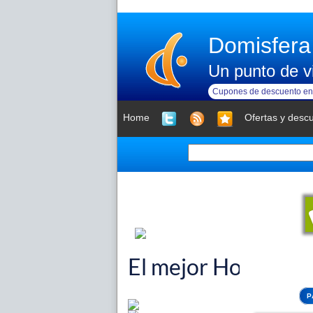
Domisfera
Un punto de vi
Cupones de descuento en 
Home
Ofertas y desc
P