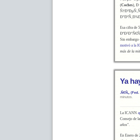
(
Coches
), 
Ñ†Ð²ÐµÑ‚Ñ
Ð°Ð²Ñ‚Ð¾
Esa cifra de 
ÐºÐ²Ð°Ñ€Ñ
Sin embargo e
motivó a la
más de la mit
Ya ha
.Ñ€Ñ„ (Fed.
minutos.
La ICANN
a
Consejo de l
años
".
En Enero de