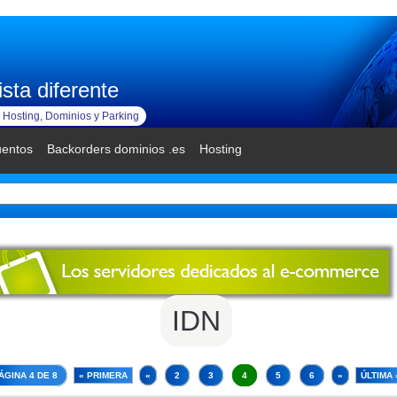
sta diferente
Hosting, Dominios y Parking
uentos
Backorders dominios .es
Hosting
IDN
ÁGINA 4 DE 8
« PRIMERA
«
2
3
4
5
6
»
ÚLTIMA 