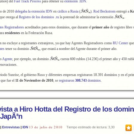
ation
) del
Fast Track Process
para obtener su
extensión .IDN
.
yo de 2010
delegaba la extensión IDN
en
cirílico
a
Rusia
(
.Ñ€Ñ„
).
Rod Beckstrom
entregó a
Ko
 que otorga al
Registro de los dominios .ru
la potestad de administrar la extensión
.Ñ€Ñ„
.
es Registradores
acreditados para estos dominios, que durante el
primer año
de registro libre 
para
residentes
en la Federación Rusa.
ón no excluye a registrantes extranjeros, ya que hay Agentes Registradores como
RU Center
qu
ntes
tener su dominio
.Ñ€Ñ„
, que estará a nombre del Agente durante el primer año.
mo
Agente
, por ejemplo, un dominio
.Ñ€Ñ„
cuesta 600 rublos (14.23€) el primer año y 450 rubl
enovaciones.
riodo Sunrise, el gobierno Ruso y diferentes empresas registraron 18.391 dominios y en el prim
, que fue el
11 de Noviembre de 2010
, se
registraron
308.743
dominios
.
ista a Hiro Hotta del Registro de los domi
e JapÃ³n
13 de julio de 2010
|
Entrevistas
|
IDN
Tiempo estimado de lectura: 3,30