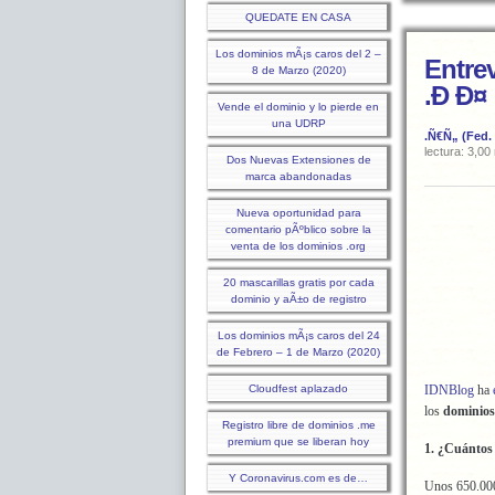
QUEDATE EN CASA
Los dominios mÃ¡s caros del 2 –
Entrev
8 de Marzo (2020)
.Ð Ð¤
Vende el dominio y lo pierde en
una UDRP
.Ñ€Ñ„ (Fed.
lectura: 3,00
Dos Nuevas Extensiones de
marca abandonadas
Nueva oportunidad para
comentario pÃºblico sobre la
venta de los dominios .org
20 mascarillas gratis por cada
dominio y aÃ±o de registro
Los dominios mÃ¡s caros del 24
de Febrero – 1 de Marzo (2020)
Cloudfest aplazado
IDNBlog
ha
los
dominios
Registro libre de dominios .me
premium que se liberan hoy
1. ¿Cuántos
Y Coronavirus.com es de…
Unos 650.00