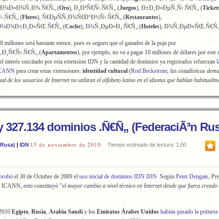
Ð·Ð¾Ð»Ð¾Ñ‚Ð¾.Ñ€Ñ„ (
Oro
), Ð¸Ð³Ñ€Ñ‹.Ñ€Ñ„ (
Juegos
), Ð±Ð¸Ð»ÐµÑ‚Ñ‹.Ñ€Ñ„ (
Ticket
‹.Ñ€Ñ„ (
Flores
), Ñ€ÐµÑÑ‚Ð¾Ñ€Ð°Ð½Ñ‹.Ñ€Ñ„ (
Restaurantes
),
Ð¼Ð¾Ð±Ð¸Ð»ÑŒ.Ñ€Ñ„ (
Coche
), Ð¾Ñ‚ÐµÐ»Ð¸.Ñ€Ñ„ (
Hoteles
), Ð¾Ñ‚ÐµÐ»ÑŒ.Ñ€Ñ„
50 millones será bastante menor, pues es seguro que el ganador de la puja por
‚Ð¸Ñ€Ñ‹.Ñ€Ñ„ (
Apartamentos
), por ejemplo, no va a pagar 10 millones de dólares por este
l interés suscitado por esta extensión IDN y la cantidad de dominios ya registrados refuerzan
l
 ICANN
para crear estas extensiones:
identidad cultural
(
Rod Beckstrom
,
las estadísticas dem
ad de los usuarios de Internet no utilizan el alfabeto latino en el idioma que hablan habitualm
y 327.134 dominios .Ñ€Ñ„ (FederaciÃ³n Rus
15 de noviembre de 2010
 Rusa)
|
IDN
Tiempo estimado de lectura: 1,00
probó
el 30 de Octubre de 2009 el
uso inicial de dominios IDN.IDN
. Según
Peter Dengate
, Pr
a ICANN, esto constituyó "
el mayor cambio a nivel técnico en Internet desde que fuera creado
 2010
Egipto
,
Rusia
,
Arabia Saudí
y los
Emiratos Árabes Unidos
habían pasado la primera 