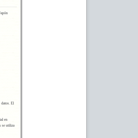
Japón
 datos. El
tal en
 se utiliza