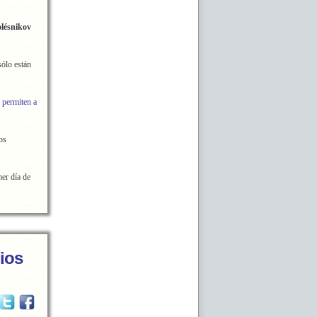
lésnikov
sólo están
e
permiten a
os
er día de
nios