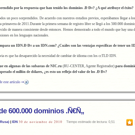
prendido por la respuesta que han tenido los dominios .Ð Ð¤? ¿A qué atribuye el éxito?
odos un poco sorprendidos. De acuerdo con nuestros estudios previos, esperábamos llegar a lo
a primavera de 2011.Durante la primera semana de registro libre se llegó a los 500.000 dominio
ecido de manera consistente desde entonces. Hemos demostrado a todo el mundo que hay una
nsiones en los lenguajes nacionales.
mpara un IDN.Ð Ð¤ a un IDN.com? ¿Cuáles son las ventajas específicas de tener un 
via es que ha desaparecido la necesidad de cambiar de idioma con los ccTLD IDN.
que en algunas de las subastas de NIC.ru
(RU-CENTER, Agente Registrador)
para dominio
perado el millón de dólares, ¿es esto un reflejo del valor de los .Ð Ð¤?
de este artículo ⇒
de 600.000 dominios .Ñ€Ñ„
30 de noviembre de 2010
 Rusa)
|
IDN
Tiempo estimado de lectura: 0,51