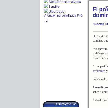
El prÃ
domini
.il (Israel)
|
I
El Registro d
dominios que
Esta apertura
podido reserv
puesto que tie
No es posible
acreditados
y 
Por ejemplo,
Aaron Kraw
sobre el dom
A día de hoy
Ultimos Articulos