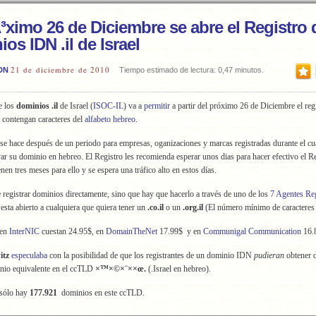
³ximo 26 de Diciembre se abre el Registro 
os IDN .il de Israel
21 de diciembre de 2010
DN
Tiempo estimado de lectura: 0,47 minutos.
e los
dominios .il
de Israel (
ISOC-IL
) va a
permitir
a partir del próximo 26 de Diciembre el reg
 contengan caracteres del
alfabeto hebreo
.
 se hace después de un periodo para empresas, oganizaciones y marcas registradas durante el cu
ar su dominio en hebreo. El Registro les recomienda esperar unos dias para hacer efectivo el Re
nen tres meses para ello y se espera una tráfico alto en estos días.
 registrar dominios directamente, sino que hay que hacerlo a través de uno de los
7 Agentes Re
esta abierto a cualquiera que quiera tener un
.co.il
o un
.org.il
(El número mínimo de caracteres 
 en
InterNIC
cuestan 24.95$, en
DomainTheNet
17.99$ y en
Communigal Communication
16.8
itz
especulaba
con la posibilidad de que los registrantes de un dominio IDN
pudieran
obtener 
inio equivalente en el ccTLD
×™×©×¨××œ.
(.Israel en hebreo).
 sólo hay
177.921
dominios en este ccTLD.