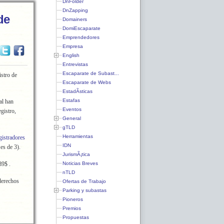
DnFolder
DnZapping
de
Domainers
DomiEscaparate
Emprendedores
Empresa
English
Entrevistas
Escaparate de Subast...
istro de
Escaparate de Webs
EstadÃ­sticas
Estafas
al han
Eventos
gistro,
General
gTLD
Herramientas
gistradores
IDN
es de 3).
JurismÃ¡tica
Noticias Breves
9$ .
nTLD
derechos
Ofertas de Trabajo
Parking y subastas
Pioneros
Premios
Propuestas