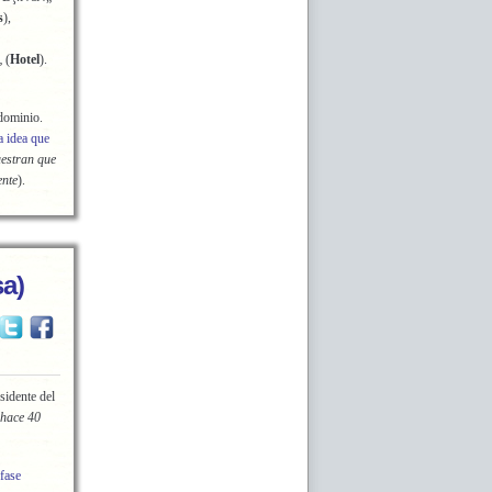
s
),
 (
Hotel
).
 dominio.
a idea que
uestran que
ente
).
a)
esidente del
 hace 40
fase