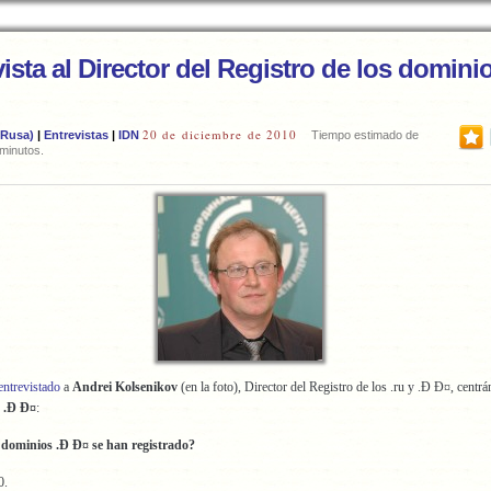
ista al Director del Registro de los domini
20 de diciembre de 2010
 Rusa)
|
Entrevistas
|
IDN
Tiempo estimado de
 minutos.
entrevistado
a
Andrei Kolsenikov
(en la foto), Director del Registro de los .ru y .Ð Ð¤, centr
 .Ð Ð¤
:
 dominios .Ð Ð¤ se han registrado?
0.