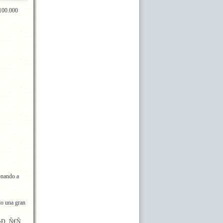
 100.000
onando a
do una gran
Ð¸.Ñ€Ñ„