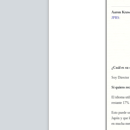
Aaron Kraw
JPRS
:
¿Cuál es su
Soy Director 
Si quiero re
El idioma uti
restante 17% 
Esto puede se
Japón y que l
en mucha men