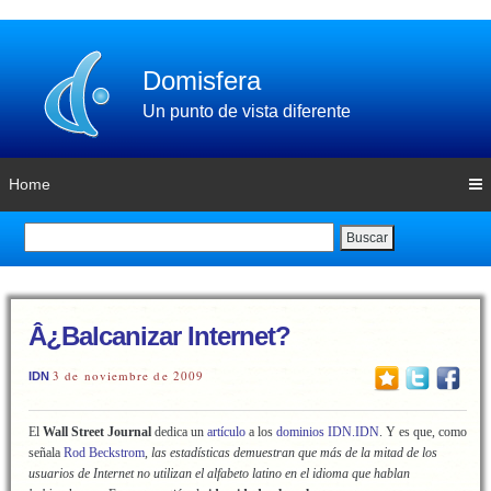
Domisfera
Un punto de vista diferente
Home
Buscar
Â¿Balcanizar Internet?
3 de noviembre de 2009
IDN
El
Wall Street Journal
dedica un
artículo
a los
dominios IDN.IDN
. Y es que, como
señala
Rod Beckstrom
,
las estadísticas demuestran que más de la mitad de los
usuarios de Internet no utilizan el alfabeto latino en el idioma que hablan