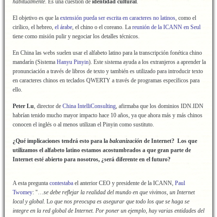
habitualmente
. Es una cuestión de
identidad cultural
.
El objetivo es que la
extensión pueda ser escrita en caracteres no latinos
, como el
cirílico, el hebreo,
el árabe
, el chino o el coreano. La
reunión de la ICANN en Seul
tiene como misión pulir y negociar los detalles técnicos.
En China las webs suelen usar el alfabeto latino para la transcripción fonética chino
mandarín (Sistema
Hanyu Pinyin
). Este sistema ayuda a los extranjeros a aprender la
pronunciación a través de libros de texto y también es utilizado para introducir texto
en caracteres chinos en teclados QWERTY a través de programas específicos para
ello.
Peter Lu
, director de
China IntelliConsulting
, afirmaba que los dominios IDN.IDN
habrían tenido mucho mayor impacto hace 10 años, ya que ahora más y más chinos
conocen el inglés o al menos utilizan el Pinyin como sustituto.
¿Qué implicaciones tendrá esto para la
balcanización
de Internet? Los que
utilizamos el alfabeto latino estamos acostumbrados a que gran parte de
Internet esté abierto para nosotros, ¿será diferente en el futuro?
A esta pregunta
contestaba
el anterior CEO y presidente de la ICANN,
Paul
Twomey
: "…
se debe reflejar la realidad del mundo en que vivimos, un Internet
local y global
. L
o que nos preocupa es asegurar que todo los que se haga se
integre en la red global de Internet. Por poner un ejemplo, hay varias entidades del