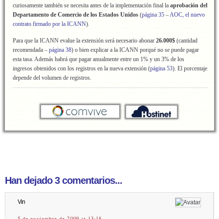
curiosamente también se necesita antes de la implementación final la
aprobación del
Departamento de Comercio de los Estados Unidos
(
página 35
–
AOC, el nuevo
contrato firmado por la ICANN
).
Para que la ICANN evalue la extensión será necesario abonar
26.000$
(cantidad
recomendada –
página 38
) o bien explicar a la ICANN porqué no se puede pagar
esta tasa. Además habrá que pagar anualmente entre un 1% y un 3% de los
ingresos obtenidos con los registros en la nueva extensión (
página 53
). El porcentaje
depende del volumen de registros.
Han dejado 3 comentarios...
Vin
5 de noviembre de 2009 at 13:18