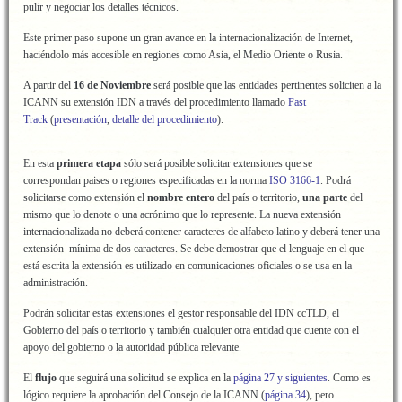
pulir y negociar los detalles técnicos.
Este primer paso supone un gran avance en la internacionalización de Internet,
haciéndolo más accesible en regiones como Asia, el Medio Oriente o Rusia.
A partir del
16 de Noviembre
será posible que las entidades pertinentes soliciten a la
ICANN su extensión IDN a través del procedimiento llamado
Fast
Track
(
presentación
,
detalle del procedimiento
).
En esta
primera etapa
sólo será posible solicitar extensiones que se
correspondan paises o regiones especificadas en la norma
ISO 3166-1
. Podrá
solicitarse como extensión el
nombre entero
del país o territorio,
una parte
del
mismo que lo denote o una acrónimo que lo represente. La nueva extensión
internacionalizada no deberá contener caracteres de alfabeto latino y deberá tener una
extensión mínima de dos caracteres. Se debe demostrar que el lenguaje en el que
está escrita la extensión es utilizado en comunicaciones oficiales o se usa en la
administración.
Podrán solicitar estas extensiones el gestor responsable del IDN ccTLD, el
Gobierno del país o territorio y también cualquier otra entidad que cuente con el
apoyo del gobierno o la autoridad pública relevante.
El
flujo
que seguirá una solicitud se explica en la
página 27 y siguientes
. Como es
lógico requiere la aprobación del Consejo de la ICANN (
página 34
), pero