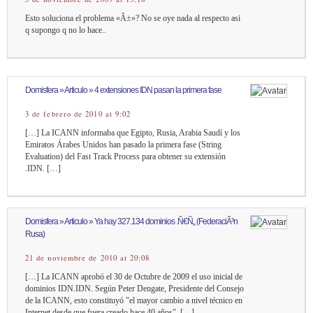
Esto soluciona el problema «Ã±»? No se oye nada al respecto asi
q supongo q no lo hace..
Domisfera » Articulo » 4 extensiones IDN pasan la primera fase
3 de febrero de 2010 at 9:02
[…] La ICANN informaba que Egipto, Rusia, Arabia Saudí y los
Emiratos Árabes Unidos han pasado la primera fase (String
Evaluation) del Fast Track Process para obtener su extensión
.IDN. […]
Domisfera » Articulo » Ya hay 327.134 dominios .Ñ€Ñ„ (FederaciÃ³n
Rusa)
21 de noviembre de 2010 at 20:08
[…] La ICANN aprobó el 30 de Octubre de 2009 el uso inicial de
dominios IDN.IDN. Según Peter Dengate, Presidente del Consejo
de la ICANN, esto constituyó "el mayor cambio a nivel técnico en
Internet desde que fuera creado hace 40 años". […]