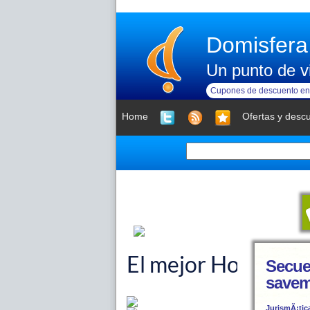
Domisfera
Un punto de vi
Cupones de descuento en 
Home
Ofertas y desc
Secue
savem
JurismÃ¡tic