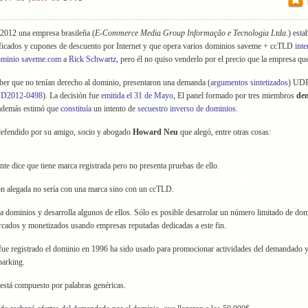
2012 una empresa brasileña (
E-Commerce Media Group Informação e Tecnologia Ltda.
) esta
ificados y cupones de descuento por Internet y que opera varios dominios saveme + ccTLD
inte
ominio saveme.com
a
Rick Schwartz
, pero él no quiso venderlo por el precio que la empresa que
ber que no tenían derecho al dominio, presentaron una demanda (
argumentos sintetizados
) UDR
o
D2012-0498
). La decisión fue
emitida el 31 de Mayo
, El panel formado por tres miembros
den
además estimó que
constituía
un intento de
secuestro inverso de dominios
.
defendido por su amigo, socio y abogado
Howard Neu
que alegó, entre otras cosas:
te dice que tiene marca registrada pero no presenta pruebas de ello.
ón alegada no sería con una marca sino con un ccTLD.
 dominios y desarrolla algunos de ellos. Sólo es posible desarrolar un número limitado de dom
rcados y monetizados usando empresas reputadas dedicadas a este fin.
fue registrado el dominio en 1996 ha sido usado para promocionar actividades del demandado 
parking.
está compuesto por palabras genéricas.