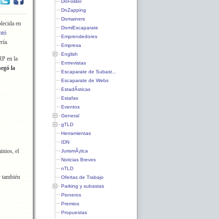
DnFolder
DnZapping
Domainers
blecida en
DomiEscaparate
ntó
Emprendedores
ría.
Empresa
English
P en la
Entrevistas
egó la
Escaparate de Subast...
Escaparate de Webs
EstadÃ­sticas
Estafas
Eventos
General
gTLD
Herramientas
IDN
inios, el
JurismÃ¡tica
Noticias Breves
nTLD
y también
Ofertas de Trabajo
Parking y subastas
Pioneros
Premios
Propuestas