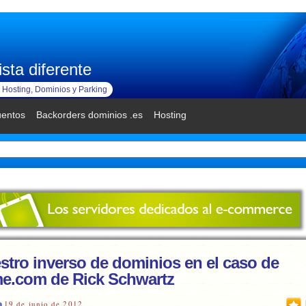
sta diferente
Hosting, Dominios y Parking
uentos
Backorders dominios .es
Hosting
stro inverso de dominios en el caso de
e.com de Rick Schwartz
19 de junio de 2012
a