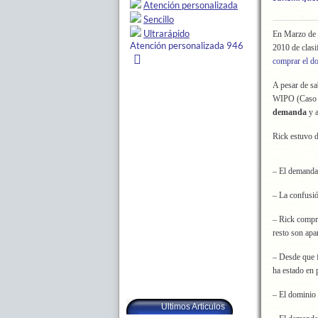
En Marzo de 
2010 de clas
comprar el d
A pesar de sa
WIPO (Cas
demanda
y 
Rick estuvo 
– El demandan
– La confusi
– Rick compra
resto son apa
– Desde que 
ha estado en 
– El dominio 
Ultimos Articulos