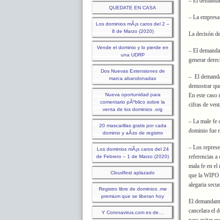
– El demandad
QUEDATE EN CASA
– La empresa 
Los dominios mÃ¡s caros del 2 –
8 de Marzo (2020)
La decisón de
Vende el dominio y lo pierde en
– El demanda
una UDRP
generar derec
Dos Nuevas Extensiones de
– El demanda
marca abandonadas
demostrar que
Nueva oportunidad para
En este caso 
comentario pÃºblico sobre la
cifras de vent
venta de los dominios .org
– La male fe 
20 mascarillas gratis por cada
dominio fue r
dominio y aÃ±o de registro
– Los repres
Los dominios mÃ¡s caros del 24
referencias 
de Febrero – 1 de Marzo (2020)
mala fe en el
Cloudfest aplazado
que la WIPO 
alegaria secu
Registro libre de dominios .me
premium que se liberan hoy
El demandante
cancelara el 
Y Coronavirus.com es de…