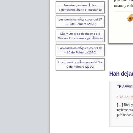
para evitar q
Neustar gestionarÃ¡ las
mismo y el do
extensiones .bank e .insurance
Los dominios mÃ¡s caros del 17
– 23 de Febrero (2020)
Lâ€™Oreal se deshace de 4
Nuevas Extensiones genÃ©ricas
Los dominios mÃ¡s caros del 10
– 16 de Febrero (2020)
Los dominios mÃ¡s caros del 3 –
9 de Febrero (2020)
Han dejad
T.R.A.F.F.I.
4 de octu
[…] Rick y
reciente ca
publicidad 