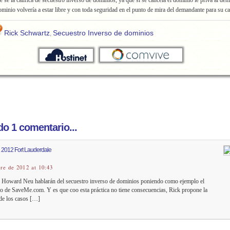
ue se la califica de secuestro inverso de dominios, ya que si se cancela el dominio le priva al d
minio volvería a estar libre y con toda seguridad en el punto de mira del demandante para su ca
Rick Schwartz
Secuestro Inverso de dominios
,
o 1 comentario...
C. 2012 Fort Lauderdale
bre de 2012 at 10:43
 Howard Neu hablarán del secuestro inverso de dominios poniendo como ejemplo el
so de SaveMe.com. Y es que coo esta práctica no tiene consecuencias, Rick propone la
de los casos […]