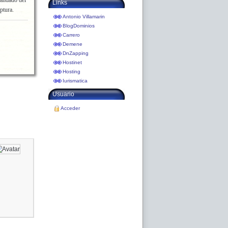
emandado del
Links
ptura.
Antonio Villamarin
BlogDominios
Carrero
Demene
DnZapping
Hostinet
Hosting
Iurismatica
Usuario
Acceder