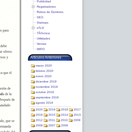
Publicidad
Registradores
Robos de Dominios
SEO
Startups
sTLD
mo para
TÃ©cnica
Utilidades
Ventas
 debe
WIPO
e ofrece.
resos y
Articulos Anteriores
marzo 2020
febrero 2020
ya que el
enero 2020
diciembre 2019
noviembre 2019
usión de
octubre 2019
ad
a de la
septiembre 2019
 Después de
agosto 2019
emandado
2020
2019
2018
2017
2016
2015
2014
2013
2012
2011
2010
2009
ado, que se
2008
2007
2006
 demanda