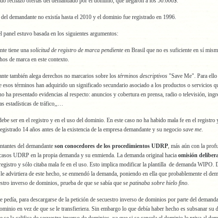
o rechazó ofertas del demandado por el dominio, que llegaron a los 50.000$.
del demandante no existía hasta el 2010 y el dominio fue registrado en 1996.
l panel estuvo basada en los siguientes argumentos:
nte tiene una
solicitud de registro de marca pendiente
en Brasil que no es suficiente en sí mis
hos de marca en este contexto.
nte también alega derechos no marcarios sobre los
términos descriptivos
"Save Me". Para ello
 esos términos han adquirido un significado secundario asociado a los productos o servicios qu
no ha presentado evidencias al respecto: anuncios y cobertura en prensa, radio o televisión, ing
as estadísticas de tráfico,,…
debe ser en el registro y en el uso del dominio. En este caso no ha habido mala fe en el registro 
egistrado 14 años antes de la existencia de la empresa demandante y su negocio
save me
.
entantes del demandante
son conocedores de los procedimientos UDRP
, más aún con la prof
a casos UDRP en la propia demanda y su enmienda. La demanda original hacia
omisión deliber
 registro y sólo citaba mala fe en el uso. Esto implica modificar la plantilla de demanda WIPO.
le advirtiera de este hecho, se enmendó la demanda, poniendo en ella que probablemente el d
estro inverso de dominios, prueba de que se sabía que se
patinaba sobre hielo fino
.
 pedía, para descargarse de la petición de secuestro inverso de dominios por parte del demand
dominio en vez de que se le transfieriera. Sin embargo lo que debía haber hecho es subsanar su