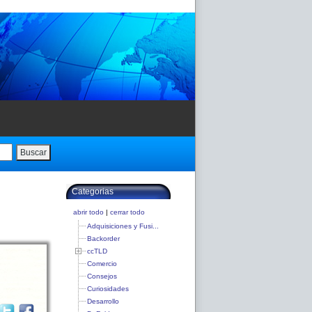
Buscar
Categorias
abrir todo
|
cerrar todo
Adquisiciones y Fusi...
Backorder
ccTLD
Comercio
Consejos
Curiosidades
Desarrollo