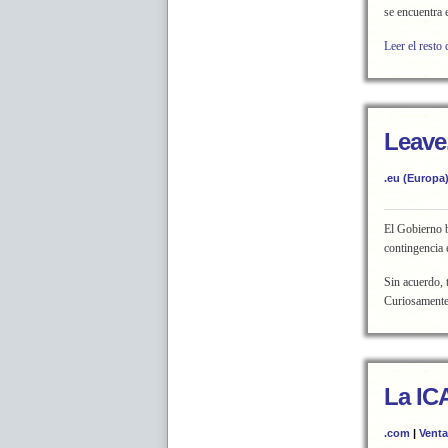
se encuentra 
Leer el resto 
Leave
.eu (Europa
El Gobierno b
contingencia 
Sin acuerdo, 
Curiosamente 
La IC
.com
|
Vent