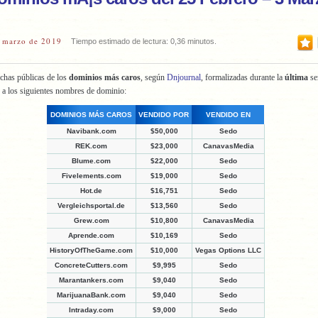
 marzo de 2019
Tiempo estimado de lectura: 0,36 minutos.
chas públicas de los
dominios más caros
, según
Dnjournal
, formalizadas durante la
última
s
 a los siguientes nombres de dominio:
DOMINIOS MÁS CAROS
VENDIDO POR
VENDIDO EN
Navibank.com
$50,000
Sedo
REK.com
$23,000
CanavasMedia
Blume.com
$22,000
Sedo
Fivelements.com
$19,000
Sedo
Hot.de
$16,751
Sedo
Vergleichsportal.de
$13,560
Sedo
Grew.com
$10,800
CanavasMedia
Aprende.com
$10,169
Sedo
HistoryOfTheGame.com
$10,000
Vegas Options LLC
ConcreteCutters.com
$9,995
Sedo
Marantankers.com
$9,040
Sedo
MarijuanaBank.com
$9,040
Sedo
Intraday.com
$9,000
Sedo