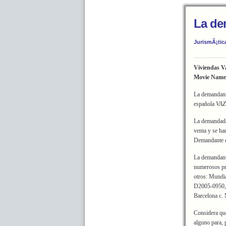
La de
JurismÃ¡tic
Viviendas V
Movie Name
La demandante
española
VA
La demandada 
venta y se ha
Demandante o
La demandant
numerosos pro
otros: Mundi
D2005-0950, 
Barcelona c
Considera que
alguno para, 