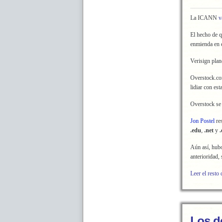
La ICANN
v
El hecho de q
enmienda en e
Verisign plan
Overstock.com
lidiar con es
Overstock se
Jon Postel
re
.edu
,
.net
y
.
Aún así, hub
anterioridad, 
Leer el resto 
Los d