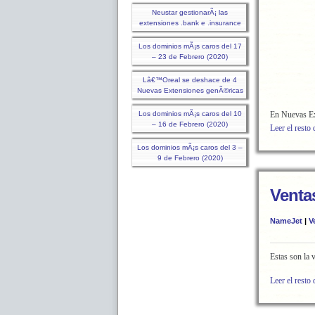
Neustar gestionarÃ¡ las
extensiones .bank e .insurance
Los dominios mÃ¡s caros del 17
– 23 de Febrero (2020)
Lâ€™Oreal se deshace de 4
Nuevas Extensiones genÃ©ricas
Los dominios mÃ¡s caros del 10
En Nuevas Ex
– 16 de Febrero (2020)
Leer el resto 
Los dominios mÃ¡s caros del 3 –
9 de Febrero (2020)
Venta
NameJet
|
V
Estas son la
Leer el resto 