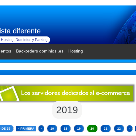
sta diferente
Hosting, Dominios y Parking
uentos
Backorders dominios .es
Hosting
2019
 DE 25
« PRIMERA
«
10
18
19
20
21
22
»