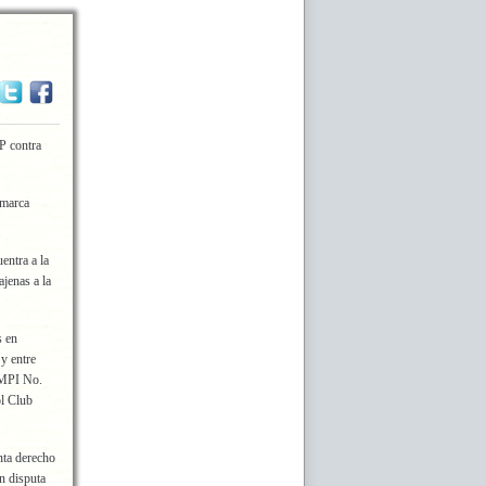
P contra
 marca
entra a la
ajenas a la
s en
y entre
OMPI No.
l Club
nta derecho
n disputa