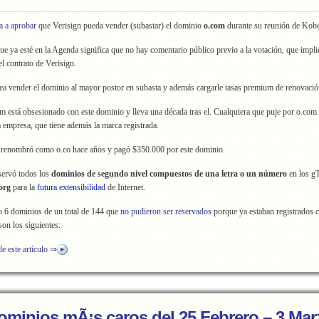
a a aprobar
que Verisign pueda vender (subastar) el dominio
o.com
durante su reunión de Kobe
ue ya esté en la Agenda significa que no hay comentario público previo a la votación, que impli
l contrato de Verisign.
ea vender el dominio al mayor postor en subasta y además cargarle tasas premium de renovació
 está obsesionado con este dominio y lleva una década tras el. Cualquiera que puje por o.com
ta empresa, que tiene además la marca registrada.
 renombró como o.co hace años y pagó $350.000 por este dominio.
servó todos los
dominios de segundo nivel compuestos de una letra o un número
en los 
org
para la
futura extensibilidad
de Internet.
o 6 dominios de un total de 144 que
no pudieron ser reservados
porque ya estaban registrados 
son los siguientes:
de este artículo ⇒
ominios mÃ¡s caros del 25 Febrero – 3 Mar