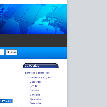
Buscar
Categorias
abrir todo
|
cerrar todo
Adquisiciones y Fusi...
Backorder
ccTLD
Comercio
Consejos
Curiosidades
ÚLTIMA »
Desarrollo