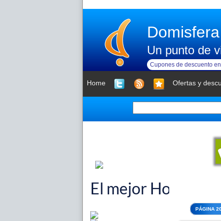
Domisfera
Un punto de vi
Cupones de descuento en 
Home
Ofertas y desc
PÁGINA 20