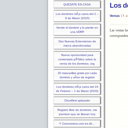
Los d
QUEDATE EN CASA
Los dominios mÃ¡s caros del 2 –
15 d
Ventas
8 de Marzo (2020)
Vende el dominio y lo pierde en
Las ventas he
una UDRP
corresponden
Dos Nuevas Extensiones de
marca abandonadas
Nueva oportunidad para
comentario pÃºblico sobre la
venta de los dominios .org
20 mascarillas gratis por cada
dominio y aÃ±o de registro
Los dominios mÃ¡s caros del 24
de Febrero – 1 de Marzo (2020)
Cloudfest aplazado
Registro libre de dominios .me
premium que se liberan hoy
Y Coronavirus.com es de…