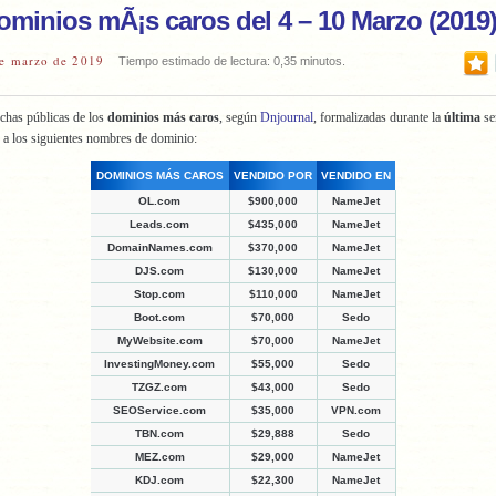
ominios mÃ¡s caros del 4 – 10 Marzo (2019
e marzo de 2019
Tiempo estimado de lectura: 0,35 minutos.
chas públicas de los
dominios más caros
, según
Dnjournal
, formalizadas durante la
última
s
 a los siguientes nombres de dominio:
DOMINIOS MÁS CAROS
VENDIDO POR
VENDIDO EN
OL.com
$900,000
NameJet
Leads.com
$435,000
NameJet
DomainNames.com
$370,000
NameJet
DJS.com
$130,000
NameJet
Stop.com
$110,000
NameJet
Boot.com
$70,000
Sedo
MyWebsite.com
$70,000
NameJet
InvestingMoney.com
$55,000
Sedo
TZGZ.com
$43,000
Sedo
SEOService.com
$35,000
VPN.com
TBN.com
$29,888
Sedo
MEZ.com
$29,000
NameJet
KDJ.com
$22,300
NameJet