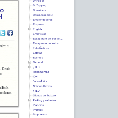
DnFolder
DnZapping
no
Domainers
l
DomiEscaparate
Emprendedores
Empresa
English
Entrevistas
Escaparate de Subast...
Escaparate de Webs
ades: ni
EstadÃ­sticas
Estafas
Eventos
General
gTLD
s. Desde
Herramientas
os
IDN
JurismÃ¡tica
Noticias Breves
nTools,
nTLD
problemas.
Ofertas de Trabajo
Parking y subastas
Pioneros
Premios
Propuestas