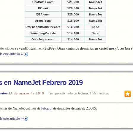
ChatSites.com
$21,000
NameJet
BG.net
$20,000
NameJet
XGA.com
$20,000
NameJet
Arcus.com
$18,600
NameJet
Datenschutzauditor.com
$16,950
Sedo
SwimmingPool.de
$14,408
Sedo
Oncologist.com
$14,400
NameJet
tensiones se vendió Real.men ($5.999). Otras ventas de
dominios en castellano
y/o
.es
han s
de este artículo ⇒
s en NameJet Febrero 2019
14 de marzo de 2019
entas
Tiempo estimado de lectura: 1,55 minutos.
 ventas de NameJet del mes de
febrero
. de dominios de más de 2.000$:
de este artículo ⇒