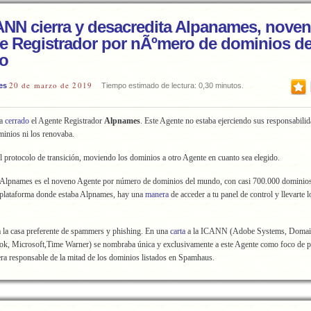
ANN cierra y desacredita Alpanames, nove
e Registrador por nÃºmero de dominios de
o
20 de marzo de 2019
es
Tiempo estimado de lectura: 0,30 minutos.
ha
cerrado
el Agente Registrador
Alpnames
. Este Agente no estaba ejerciendo sus responsabilid
minios ni los renovaba.
el protocolo de transición, moviendo los dominios a otro Agente en cuanto sea elegido.
, Alpnames es el noveno Agente por número de dominios del mundo, con casi 700.000 dominio
plataforma donde estaba Alpnames, hay una
manera
de acceder a tu panel de control y llevarte l
 la casa preferente de spammers y phishing. En una
carta
a la ICANN (Adobe Systems, Domai
ok, Microsoft,Time Warner) se nombraba única y exclusivamente a este Agente como foco de 
ra responsable de la mitad de los dominios listados en Spamhaus.