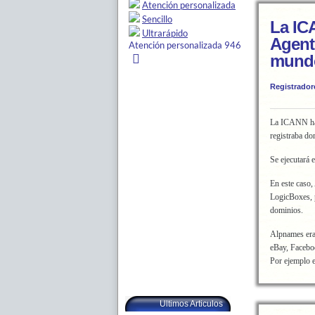
La IC
Agent
mund
Registrador
La ICANN 
registraba do
Se ejecutará 
En este caso
LogicBoxes, 
dominios.
Alpnames era
eBay, Facebo
Por ejemplo e
Ultimos Articulos