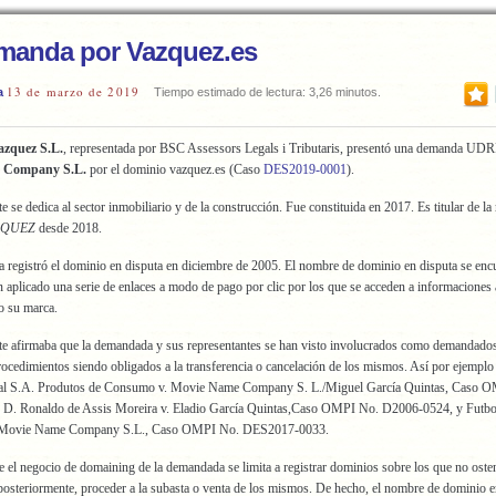
manda por Vazquez.es
13 de marzo de 2019
a
Tiempo estimado de lectura: 3,26 minutos.
azquez S.L.
, representada por BSC Assessors Legals i Tributaris, presentó una demanda UDR
 Company S.L.
por el dominio vazquez.es (Caso
DES2019-0001
).
 se dedica al sector inmobiliario y de la construcción. Fue constituida en 2017. Es titular de la
ZQUEZ
desde 2018.
registró el dominio en disputa en diciembre de 2005. El nombre de dominio en disputa se encu
n aplicado una serie de enlaces a modo de pago por clic por los que se acceden a informaciones 
 su marca.
e afirmaba que la demandada y sus representantes se han visto involucrados como demandado
cedimientos siendo obligados a la transferencia o cancelación de los mismos. Así por ejemplo 
al S.A. Produtos de Consumo v. Movie Name Company S. L./Miguel García Quintas, Caso 
D. Ronaldo de Assis Moreira v. Eladio García Quintas,Caso OMPI No. D2006-0524, y Futbo
. Movie Name Company S.L., Caso OMPI No. DES2017-0033.
 el negocio de domaining de la demandada se limita a registrar dominios sobre los que no oste
posteriormente, proceder a la subasta o venta de los mismos. De hecho, el nombre de dominio e