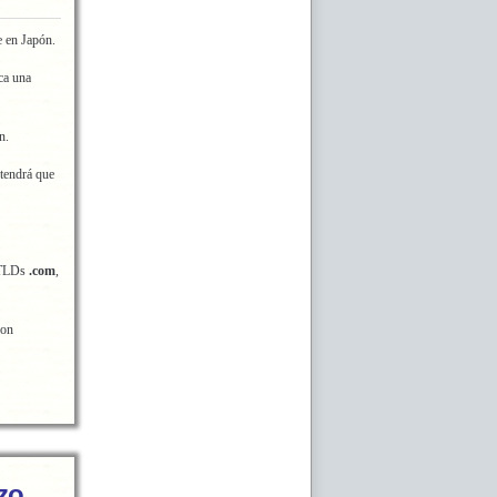
 en Japón.
ca una
n.
 tendrá que
gTLDs
.com
,
con
zo