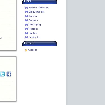
Links
Antonio Villamarin
BlogDominios
Carrero
Demene
DnZapping
Hostinet
Hosting
Iurismatica
ido:
Usuario
Acceder