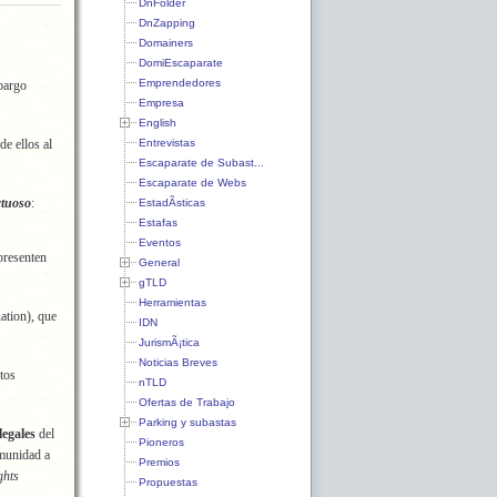
DnFolder
DnZapping
Domainers
DomiEscaparate
Emprendedores
bargo
Empresa
English
Entrevistas
e ellos al
Escaparate de Subast...
Escaparate de Webs
rtuoso
:
EstadÃ­sticas
Estafas
Eventos
presenten
General
gTLD
Herramientas
ation), que
IDN
JurismÃ¡tica
Noticias Breves
tos
nTLD
Ofertas de Trabajo
Parking y subastas
legales
del
Pioneros
omunidad a
Premios
ghts
Propuestas