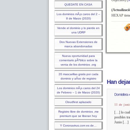
Objection
) (
M
QUEDATE EN CASA
(Actualizaci
Los dominios mÃ¡s caros del 2 –
HEXAP tiene 
8 de Marzo (2020)
Vende el dominio y lo pierde en
una UDRP
Dos Nuevas Extensiones de
marca abandonadas
Nueva oportunidad para
comentario pÃºblico sobre la
venta de los dominios .org
20 mascarillas gratis por cada
dominio y aÃ±o de registro
Han dejad
Los dominios mÃ¡s caros del 24
de Febrero – 1 de Marzo (2020)
Domisfera » 
Cloudfest aplazado
11 de juni
Registro libre de dominios .me
[…] lo cual
premium que se liberan hoy
posibles tr
Junio […]
Y Coronavirus.com es de…