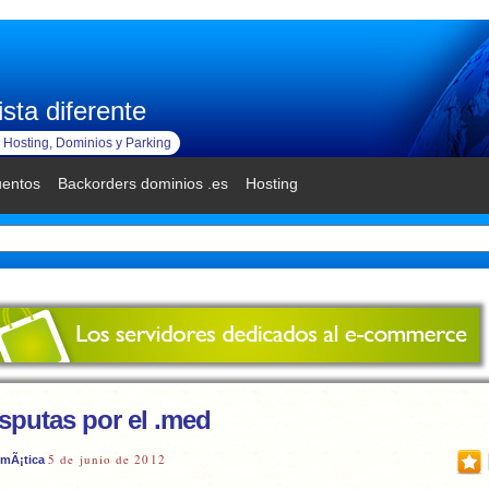
sta diferente
Hosting, Dominios y Parking
uentos
Backorders dominios .es
Hosting
isputas por el .med
5 de junio de 2012
smÃ¡tica