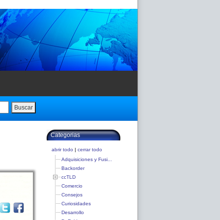
Buscar
Categorias
abrir todo
|
cerrar todo
Adquisiciones y Fusi...
Backorder
ccTLD
Comercio
Consejos
Curiosidades
Desarrollo