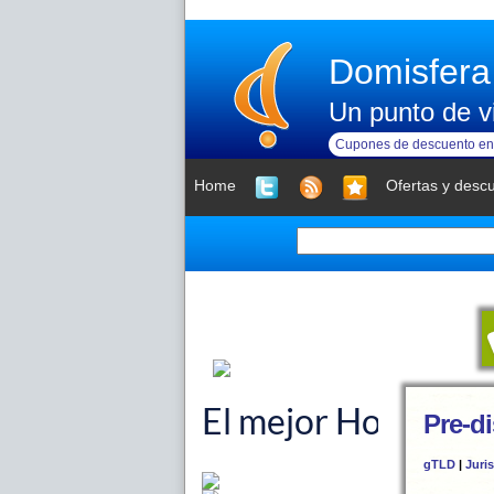
Domisfera
Un punto de vi
Cupones de descuento en 
Home
Ofertas y desc
Pre-d
gTLD
|
Juri