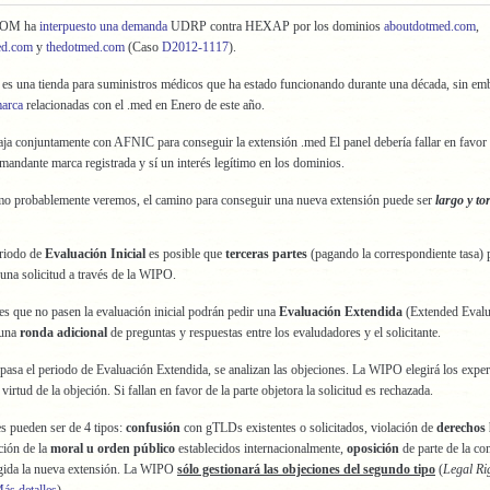
OM ha
interpuesto una demanda
UDRP contra HEXAP por los dominios
aboutdotmed.com
,
ed.com
y
thedotmed.com
(Caso
D2012-1117
).
s una tienda para suministros médicos que ha estado funcionando durante una década, sin em
marca
relacionadas con el .med en Enero de este año.
 conjuntamente con AFNIC para conseguir la extensión .med El panel debería fallar en favor d
emandante marca registrada y sí un interés legítimo en los dominios.
mo probablemente veremos, el camino para conseguir una nueva extensión puede ser
largo y to
riodo de
Evaluación Inicial
es posible que
terceras partes
(pagando la correspondiente tasa) 
una solicitud a través de la WIPO.
tes que no pasen la evaluación inicial podrán pedir una
Evaluación Extendida
(Extended Evalu
 una
ronda adicional
de preguntas y respuestas entre los evaludadores y el solicitante.
n pasa el periodo de Evaluación Extendida, se analizan las objeciones. La WIPO elegirá los exper
irtud de la objeción. Si fallan en favor de la parte objetora la solicitud es rechazada.
s pueden ser de 4 tipos:
confusión
con gTLDs existentes o solicitados, violación de
derechos 
ación de la
moral u orden público
establecidos internacionalmente,
oposición
de parte de la c
igida la nueva extensión. La WIPO
sólo gestionará las objeciones del segundo tipo
(
Legal Ri