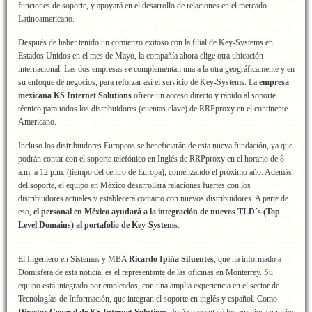
funciones de soporte, y apoyará en el desarrollo de relaciones en el mercado
Latinoamericano.
Después de haber tenido un comienzo exitoso con la filial de Key-Systems en
Estados Unidos en el mes de Mayo, la compañía ahora elige otra ubicación
internacional. Las dos empresas se complementan una a la otra geográficamente y en
su enfoque de negocios, para reforzar así el servicio de Key-Systems. La
empresa
mexicana KS Internet Solutions
ofrece un acceso directo y rápido al soporte
técnico para todos los distribuidores (cuentas clave) de RRPproxy en el continente
Americano.
Incluso los distribuidores Europeos se beneficiarán de esta nueva fundación, ya que
podrán contar con el soporte telefónico en Inglés de RRPproxy en el horario de 8
a.m. a 12 p.m. (tiempo del centro de Europa), comenzando el próximo año. Además
del soporte, el equipo en México desarrollará relaciones fuertes con los
distribuidores actuales y establecerá contacto con nuevos distribuidores. A parte de
eso,
el personal en México ayudará a la integración de nuevos TLD´s (Top
Level Domains) al portafolio de Key-Systems
.
El Ingeniero en Sistemas y MBA
Ricardo Ipiña Sifuentes
, que ha informado a
Domisfera de esta noticia, es el representante de las oficinas en Monterrey. Su
equipo está integrado por empleados, con una amplia experiencia en el sector de
Tecnologías de Información, que integran el soporte en inglés y español. Como