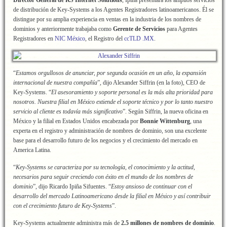
Director General de KS Internet Solutions
, Ipiña presentará los amplios servicios
de distribución de Key-Systems a los Agentes Registradores latinoamericanos. Él se
distingue por su amplia experiencia en ventas en la industria de los nombres de
dominios y anteriormente trabajaba como
Gerente de Servicios
para Agentes
Registradores en
NIC México
, el Registro del
ccTLD .MX
.
“
Estamos orgullosos de anunciar, por segunda ocasión en un año, la expansión
internacional de nuestra compañía
”, dijo Alexander Siffrin (en la foto), CEO de
Key-Systems. “
El asesoramiento y soporte personal es la más alta prioridad para
nosotros. Nuestra filial en México extiende el soporte técnico y por lo tanto nuestro
servicio al cliente es todavía más significativo
”. Según Siffrin, la nueva oficina en
México y la filial en Estados Unidos encabezada por
Bonnie Wittenburg
, una
experta en el registro y administración de nombres de dominio, son una excelente
base para el desarrollo futuro de los negocios y el crecimiento del mercado en
America Latina.
“
Key-Systems se caracteriza por su tecnología, el conocimiento y la actitud,
necesarios para seguir creciendo con éxito en el mundo de los nombres de
dominio
”, dijo Ricardo Ipiña Sifuentes. “
Estoy ansioso de continuar con el
desarrollo del mercado Latinoamericano desde la filial en México y así contribuir
con el crecimiento futuro de Key-Systems
”.
Key-Systems actualmente administra más de
2.5 millones de nombres de dominio
.