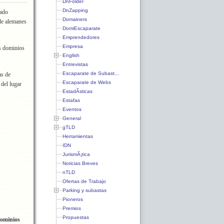
DnFolder
DnZapping
cado
Domainers
.de alemanes
DomiEscaparate
Emprendedores
Empresa
s dominios
English
Entrevistas
Escaparate de Subast...
as de
Escaparate de Webs
 del lugar
EstadÃ­sticas
Estafas
Eventos
General
gTLD
Herramientas
IDN
JurismÃ¡tica
Noticias Breves
nTLD
Ofertas de Trabajo
Parking y subastas
Pioneros
Premios
Propuestas
ominios