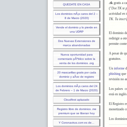
.tk
gratis a c
QUEDATE EN CASA
("
Dot TK te p
actividad en 
Los dominios mÃ¡s caros del 2 –
8 de Marzo (2020)
TK. Tu inscri
Vende el dominio y lo pierde en
una UDRP
El dominio de
redirigir a o
Dos Nuevas Extensiones de
permite conte
marca abandonadas
A pesar de qu
Nueva oportunidad para
gratuitos.
comentario pÃºblico sobre la
venta de los dominios .org
Un
informe
d
20 mascarillas gratis por cada
phishing
que 
dominio y aÃ±o de registro
revisión no a
Los dominios mÃ¡s caros del 24
Los países co
de Febrero – 1 de Marzo (2020)
está en inglé
Cloudfest aplazado
El Registro 
monetizado co
Registro libre de dominios .me
premium que se liberan hoy
Los dominios 
Y Coronavirus.com es de…