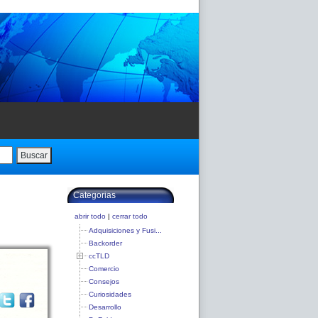
Buscar
Categorias
abrir todo
|
cerrar todo
Adquisiciones y Fusi...
Backorder
ccTLD
Comercio
Consejos
Curiosidades
Desarrollo