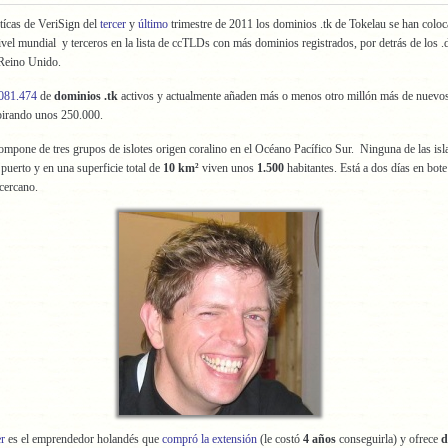
stícas de VeriSign del
tercer
y
último
trimestre de 2011 los dominios .tk de Tokelau se han colo
ivel mundial y terceros en la lista de ccTLDs con más dominios registrados, por detrás de los 
 Reino Unido.
081.474
de
dominios .tk
activos y actualmente añaden más o menos otro millón más de nuevo
pirando unos 250.000.
ompone de tres grupos de islotes origen coralino en el Océano Pacífico Sur. Ninguna de las isl
 puerto y en una superficie total de
10 km²
viven unos
1.500
habitantes. Está a dos días en bote
cercano.
er
es el emprendedor holandés que
compró la extensión
(le costó
4 años
conseguirla) y ofrece
d