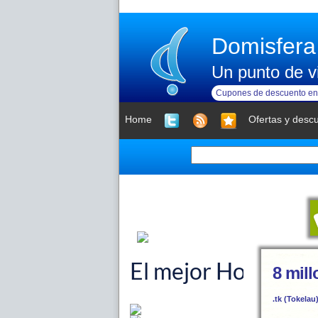
Domisfera
Un punto de vi
Cupones de descuento en 
Home
Ofertas y desc
8 mil
.tk (Tokelau