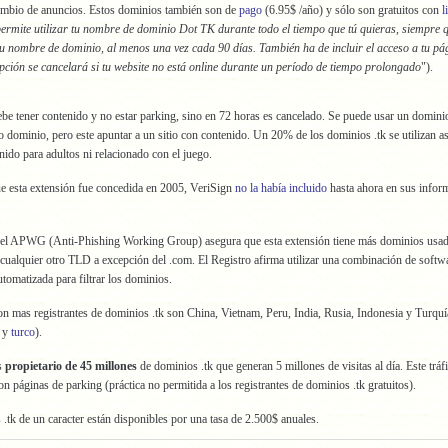
ambio de anuncios. Estos dominios también son de
pago
(6.95$ /año) y sólo son gratuitos con
l
ermite utilizar tu nombre de dominio Dot TK durante todo el tiempo que tú quieras, siempre 
tu nombre de dominio, al menos una vez cada 90 días. También ha de incluir el acceso a tu pá
pción se cancelará si tu website no está online durante un período de tiempo prolongado
").
be tener contenido y no estar parking, sino en 72 horas es cancelado. Se puede usar un dominio
tro dominio, pero este apuntar a un sitio con contenido. Un 20% de los dominios .tk se utilizan a
nido para adultos ni relacionado con el juego.
e esta extensión fue concedida en 2005, VeriSign
no la había incluido
hasta ahora en sus infor
el APWG (Anti-Phishing Working Group) asegura que esta extensión tiene más dominios usad
cualquier otro TLD a excepción del .com. El Registro afirma utilizar una combinación de softw
utomatizada para filtrar los dominios.
n mas registrantes de dominios .tk son China, Vietnam, Peru, India, Rusia, Indonesia y Turquí
s y
turco
).
es
propietario de 45 millones
de dominios .tk que generan 5 millones de visitas al día. Este tráf
n páginas de parking (práctica no permitida a los registrantes de dominios .tk gratuitos).
.tk de un caracter están disponibles por una tasa de 2.500$ anuales.