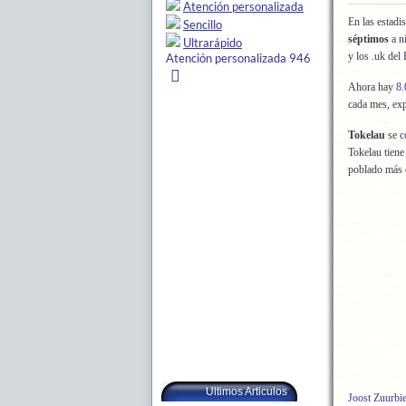
En las estadi
séptimos
a n
y los .uk del
Ahora hay
8.
cada mes, ex
Tokelau
se c
Tokelau tiene
poblado más 
Ultimos Articulos
Joost Zuurbi