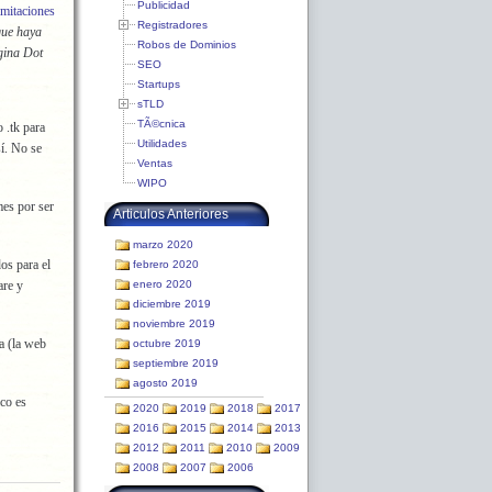
Publicidad
imitaciones
Registradores
que haya
Robos de Dominios
gina Dot
SEO
Startups
sTLD
TÃ©cnica
 .tk para
Utilidades
sí. No se
Ventas
WIPO
mes por ser
Articulos Anteriores
marzo 2020
os para el
febrero 2020
are y
enero 2020
diciembre 2019
noviembre 2019
a (la web
octubre 2019
septiembre 2019
agosto 2019
ico es
2020
2019
2018
2017
2016
2015
2014
2013
2012
2011
2010
2009
2008
2007
2006