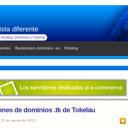
sta diferente
Hosting, Dominios y Parking
uentos
Backorders dominios .es
Hosting
lones de dominios .tk de Tokelau
21 de marzo de 2012
)