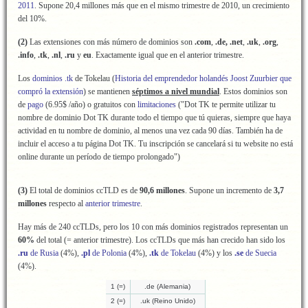
2011
. Supone 20,4 millones más que en el mismo trimestre de 2010, un crecimiento
del 10%.
(2)
Las extensiones con más número de dominios son
.com
,
.de, .net
,
.uk
,
.org
,
.info
,
.tk
,
.nl
,
.ru
y
eu
. Exactamente igual que en el anterior trimestre.
Los
dominios .tk
de Tokelau (
Historia del emprendedor holandés Joost Zuurbier que
compró la extensión
) se mantienen
séptimos a nivel mundial
. Estos dominios son
de
pago
(6.95$ /año) o gratuitos con
limitaciones
("Dot TK te permite utilizar tu
nombre de dominio Dot TK durante todo el tiempo que tú quieras, siempre que haya
actividad en tu nombre de dominio, al menos una vez cada 90 días. También ha de
incluir el acceso a tu página Dot TK. Tu inscripción se cancelará si tu website no está
online durante un período de tiempo prolongado")
(3)
El total de dominios ccTLD es de
90,6
millo
nes
. Supone un incremento de
3,7
millones
respecto al
anterior trimestre
.
Hay más de 240 ccTLDs, pero los 10 con más dominios registrados representan un
60%
del total (=
anterior trimestre). Los ccTLDs que más han crecido han sido los
.ru
de Rusia
(4%),
.pl
de Polonia
(4%),
.tk
de Tokelau
(4%) y los
.se
de Suecia
(4%).
1 (=)
.de (Alemania)
2 (=)
.uk (Reino Unido)