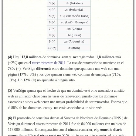
3 (=)
.tk (Tokelau)
4 (=)
.nl (Holanda)
5 (=)
.ru (Federación Rusa)
6 (=)
.eu (Unión Europea)
7 (=)
.cn (China)
8 (=)
.br (Brasil)
9 (=)
.ar (Argentina)
10 (=)
.it (Italia)
(4)
Hay
113,8 millones
de dominios
.com
y
.net
registrados.
1,8
millones
más
(+2%) que en el
tercer trimestre de 2011
. La tasa de renovación se mantiene en el
73%
(=). VeriSign
diferencia
entre dominios que apuntan a una web con una
página (
17%,
-3%) y los que apuntan a una web con más de una página (
71%,
+3%). Un
12%
(=) no apuntaba a ningún sitio.
(5)
VeriSign apunta que el hecho de que un dominio esté o no asociado a un sitio
web es un factor clave para las tasas de renovación, puesto que los dominios
asociados a sitios web tienen una mayor probabilidad de ser renovados. Estima que
el 88% de los dominios .com y .net están asociados a un sitio web.
(6)
El promedio de consultas diarias al Sistema de Nombres de Dominio (DNS ) de
Verisign durante el cuarto trimestre de 2011 fue de 64.000 millones con un pico de
117.000 millones. En comparación con el trimestre anterior, el
promedio diario
aumentó un 8% y el pico creció un 51%
. En términos interanuales, el promedio