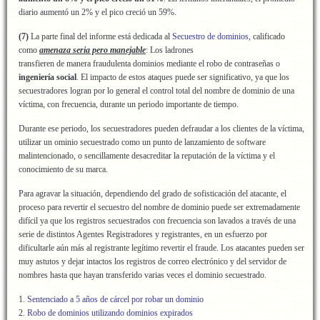
diario aumentó un 2% y el pico creció un 59%.
(7)
La parte final del informe está dedicada al
Secuestro de dominios
, calificado
como
amenaza seria pero manejable
: Los ladrones
transfieren de manera fraudulenta dominios mediante el robo de contraseñas o
ingeniería social
. El impacto de estos ataques puede ser significativo, ya que los
secuestradores logran por lo general el control total del nombre de dominio de una
víctima, con frecuencia, durante un periodo importante de tiempo.
Durante ese periodo, los secuestradores pueden defraudar a los clientes de la víctima,
utilizar un ominio secuestrado como un punto de lanzamiento de software
malintencionado, o sencillamente desacreditar la reputación de la víctima y el
conocimiento de su marca.
Para agravar la situación, dependiendo del grado de sofisticación del atacante, el
proceso para revertir el secuestro del nombre de dominio puede ser extremadamente
difícil ya que los registros secuestrados con frecuencia son lavados a través de una
serie de distintos Agentes Registradores y registrantes, en un esfuerzo por
dificultarle aún más al registrante legítimo revertir el fraude. Los atacantes pueden ser
muy astutos y dejar intactos los registros de correo electrónico y del servidor de
nombres hasta que hayan transferido varias veces el dominio secuestrado.
1.
Sentenciado a 5 años de cárcel por robar un dominio
2.
Robo de dominios utilizando dominios expirados