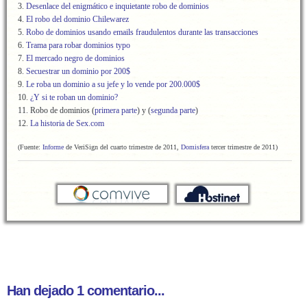
3.
Desenlace del enigmático e inquietante robo de dominios
4.
El robo del dominio Chilewarez
5.
Robo de dominios usando emails fraudulentos durante las transacciones
6.
Trama para robar dominios typo
7.
El mercado negro de dominios
8.
Secuestrar un dominio por 200$
9.
Le roba un dominio a su jefe y lo vende por 200.000$
10.
¿Y si te roban un dominio?
11. Robo de dominios (
primera parte
) y (
segunda parte
)
12.
La historia de Sex.com
(Fuente:
Informe
de VeriSign del cuarto trimestre de 2011,
Domisfera
tercer trimestre de 2011
)
Han dejado 1 comentario...