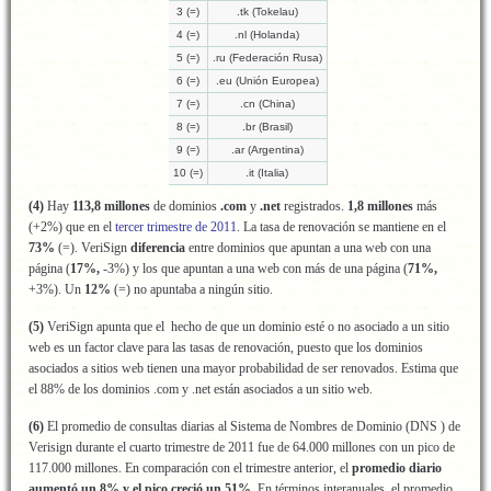
3 (=)
.tk (Tokelau)
4 (=)
.nl (Holanda)
5 (=)
.ru (Federación Rusa)
6 (=)
.eu (Unión Europea)
7 (=)
.cn (China)
8 (=)
.br (Brasil)
9 (=)
.ar (Argentina)
10 (=)
.it (Italia)
(4)
Hay
113,8 millones
de dominios
.com
y
.net
registrados.
1,8
millones
más
(+2%) que en el
tercer trimestre de 2011
. La tasa de renovación se mantiene en el
73%
(=). VeriSign
diferencia
entre dominios que apuntan a una web con una
página (
17%,
-3%) y los que apuntan a una web con más de una página (
71%,
+3%). Un
12%
(=) no apuntaba a ningún sitio.
(5)
VeriSign apunta que el hecho de que un dominio esté o no asociado a un sitio
web es un factor clave para las tasas de renovación, puesto que los dominios
asociados a sitios web tienen una mayor probabilidad de ser renovados. Estima que
el 88% de los dominios .com y .net están asociados a un sitio web.
(6)
El promedio de consultas diarias al Sistema de Nombres de Dominio (DNS ) de
Verisign durante el cuarto trimestre de 2011 fue de 64.000 millones con un pico de
117.000 millones. En comparación con el trimestre anterior, el
promedio diario
aumentó un 8% y el pico creció un 51%
. En términos interanuales, el promedio