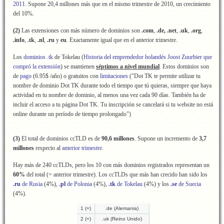
2011
. Supone 20,4 millones más que en el mismo trimestre de 2010, un crecimiento
del 10%.
(2)
Las extensiones con más número de dominios son
.com
,
.de, .net
,
.uk
,
.org
,
.info
,
.tk
,
.nl
,
.ru
y
eu
. Exactamente igual que en el anterior trimestre.
Los
dominios .tk
de Tokelau (
Historia del emprendedor holandés Joost Zuurbier que
compró la extensión
) se mantienen
séptimos a nivel mundial
. Estos dominios son
de
pago
(6.95$ /año) o gratuitos con
limitaciones
("Dot TK te permite utilizar tu
nombre de dominio Dot TK durante todo el tiempo que tú quieras, siempre que haya
actividad en tu nombre de dominio, al menos una vez cada 90 días. También ha de
incluir el acceso a tu página Dot TK. Tu inscripción se cancelará si tu website no está
online durante un período de tiempo prolongado")
(3)
El total de dominios ccTLD es de
90,6
millo
nes
. Supone un incremento de
3,7
millones
respecto al
anterior trimestre
.
Hay más de 240 ccTLDs, pero los 10 con más dominios registrados representan un
60%
del total (=
anterior trimestre). Los ccTLDs que más han crecido han sido los
.ru
de Rusia
(4%),
.pl
de Polonia
(4%),
.tk
de Tokelau
(4%) y los
.se
de Suecia
(4%).
1 (=)
.de (Alemania)
2 (=)
.uk (Reino Unido)