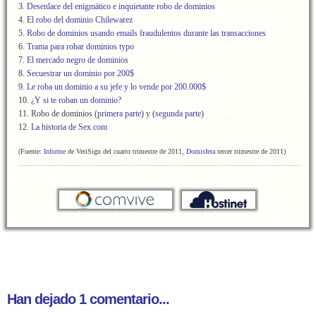
3.
Desenlace del enigmático e inquietante robo de dominios
4.
El robo del dominio Chilewarez
5.
Robo de dominios usando emails fraudulentos durante las transacciones
6.
Trama para robar dominios typo
7.
El mercado negro de dominios
8.
Secuestrar un dominio por 200$
9.
Le roba un dominio a su jefe y lo vende por 200.000$
10.
¿Y si te roban un dominio?
11. Robo de dominios (
primera parte
) y (
segunda parte
)
12.
La historia de Sex.com
(Fuente:
Informe
de VeriSign del cuarto trimestre de 2011,
Domisfera
tercer trimestre de 2011
)
Han dejado 1 comentario...