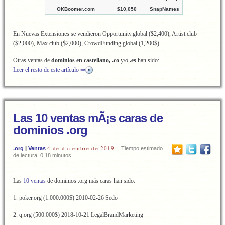
OKBoomer.com
$10,050
SnapNames
En Nuevas Extensiones se vendieron Opportunity.global ($2,400), Artist.club
($2,000), Max.club ($2,000), CrowdFunding.global (1,200$).
Otras ventas de
dominios en castellano, .co
y/o
.es
han sido:
Leer el resto de este artículo ⇒
Las 10 ventas mÃ¡s caras de
dominios .org
4 de diciembre de 2019
.org
|
Ventas
Tiempo estimado
de lectura: 0,18 minutos.
Las
10 ventas
de dominios .org más caras han sido:
1. poker.org (1.000.000$) 2010-02-26 Sedo
2. q.org (500.000$) 2018-10-21 LegalBrandMarketing