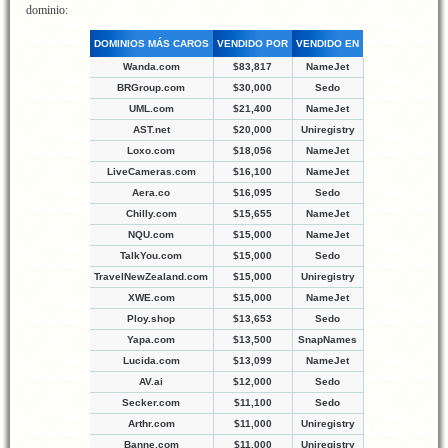
dominio:
DOMINIOS MÁS CAROS
VENDIDO POR
VENDIDO EN
Wanda.com
$83,817
NameJet
BRGroup.com
$30,000
Sedo
UML.com
$21,400
NameJet
AST.net
$20,000
Uniregistry
Loxo.com
$18,056
NameJet
LiveCameras.com
$16,100
NameJet
Aera.co
$16,095
Sedo
Chilly.com
$15,655
NameJet
NQU.com
$15,000
NameJet
TalkYou.com
$15,000
Sedo
TravelNewZealand.com
$15,000
Uniregistry
XWE.com
$15,000
NameJet
Ploy.shop
$13,653
Sedo
Yapa.com
$13,500
SnapNames
Lucida.com
$13,099
NameJet
AV.ai
$12,000
Sedo
Secker.com
$11,100
Sedo
Arthr.com
$11,000
Uniregistry
Banne.com
$11,000
Uniregistry