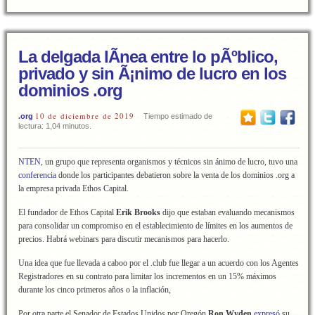
La delgada lÃ­nea entre lo pÃºblico,
privado y sin Ã¡nimo de lucro en los
dominios .org
10 de diciembre de 2019
.org
Tiempo estimado de
lectura: 1,04 minutos.
NTEN
, un grupo que representa organismos y técnicos sin ánimo de lucro, tuvo una
conferencia
donde los participantes debatieron sobre la venta de los dominios .org a
la empresa privada Ethos Capital.
El fundador de Ethos Capital
Erik Brooks
dijo que estaban evaluando mecanismos
para consolidar un compromiso en el establecimiento de límites en los aumentos de
precios. Habrá webinars para discutir mecanismos para hacerlo.
Una idea que fue llevada a caboo por el .club fue llegar a un acuerdo con los Agentes
Registradores en su contrato para limitar los incrementos en un 15% máximos
durante los cinco primeros años o la inflación,
Por otra parte el Senador de Estados Unidos por Oregón
Ron Wyden
expresó
su