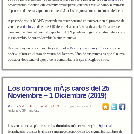
preocupación diciendo que era muy preocupante, que iba a vigilar cómo se relizaría
el proceso de venta y que impacto tendrá en las organizaciones sin ánimo de lucro.
A pesar de que la ICANN pretende no tener potestad en intervenir en el proceso de
venta, el
artículo 7.5
dice que PIR debe avisar con 30 díasde antelación antes de
cualquier cambio del control y que la ICANN puede extinguir el contrato de los .org
si ese cambio de control cambia la circunstancias.
Ademas hay un procedimiento ya definido (
Registry Continuity Process
) que se
podría utilizar en el caso de venrta del Registro. Uno de sus puntos es que el nuevo
operador debe tener el apoyo de la comunidad a la que el Registro sirve.
Los dominios mÃ¡s caros del 25
Noviembre – 1 Diciembre (2019)
5 de diciembre de 2019
Ventas
Tiempo estimado de
lectura: 0,39 minutos.
Las ventas hechas públicas de los
dominios más caros
, según
Dnjournal
,
formalizadas durante la
última
semana corresponden a los siguientes nombres de