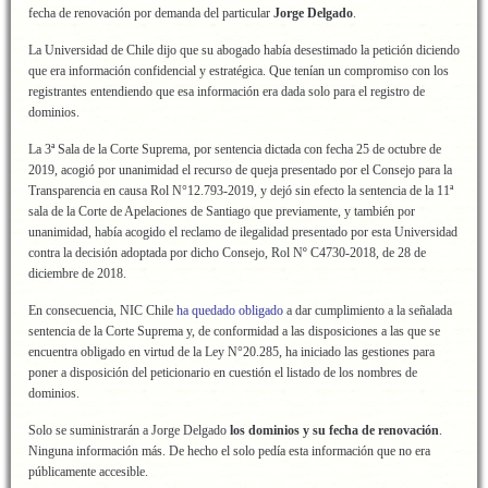
fecha de renovación por demanda del particular
Jorge Delgado
.
La Universidad de Chile dijo que su abogado había desestimado la petición diciendo
que era información confidencial y estratégica. Que tenían un compromiso con los
registrantes entendiendo que esa información era dada solo para el registro de
dominios.
La 3ª Sala de la Corte Suprema, por sentencia dictada con fecha 25 de octubre de
2019, acogió por unanimidad el recurso de queja presentado por el Consejo para la
Transparencia en causa Rol N°12.793-2019, y dejó sin efecto la sentencia de la 11ª
sala de la Corte de Apelaciones de Santiago que previamente, y también por
unanimidad, había acogido el reclamo de ilegalidad presentado por esta Universidad
contra la decisión adoptada por dicho Consejo, Rol Nº C4730-2018, de 28 de
diciembre de 2018.
En consecuencia, NIC Chile
ha quedado obligado
a dar cumplimiento a la señalada
sentencia de la Corte Suprema y, de conformidad a las disposiciones a las que se
encuentra obligado en virtud de la Ley N°20.285, ha iniciado las gestiones para
poner a disposición del peticionario en cuestión el listado de los nombres de
dominios.
Solo se suministrarán a Jorge Delgado
los dominios y su fecha de renovación
.
Ninguna información más. De hecho el solo pedía esta información que no era
públicamente accesible.