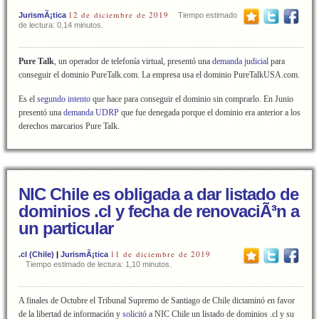
12 de diciembre de 2019
JurismÃ¡tica
Tiempo estimado
de lectura: 0,14 minutos.
Pure Talk
, un operador de telefonía virtual, presentó una
demanda judicial
para
conseguir el dominio PureTalk.com. La empresa usa el dominio PureTalkUSA.com.
Es el
segundo intento
que hace para conseguir el dominio sin comprarlo. En Junio
presentó una
demanda UDRP
que fue denegada porque el dominio era anterior a los
derechos marcarios Pure Talk.
NIC Chile es obligada a dar listado de
dominios .cl y fecha de renovaciÃ³n a
un particular
11 de diciembre de 2019
.cl (Chile)
|
JurismÃ¡tica
Tiempo estimado de lectura: 1,10 minutos.
A finales de Octubre el Tribunal Supremo de Santiago de Chile dictaminó en favor
de la libertad de información y
solicitó
a NIC Chile un listado de dominios .cl y su