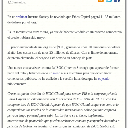
1,13 minutos.
En un
webinar
Internet Society ha revelado que Ethos Capital pagará 1.135 millones
de dólares por el .org.
Es un movimiento muy asturo, ya que de haberse vendido en un proceso competitivo
el precio hubiera sido mayor.
El precio mayorista de un .org es de $9.93, generando unos 100 millones de dólares
al año. Los costes son de unos 25 millones de dólares. Con el límite de incremento
de precio eliminado, el negocio está servido en bandeja de plata.
Una nueva voz se alza en contra, la ISOC (Internet Society), que a pesar de formar
parte del trato y haber enviado un
aviso
a sus miembros para que eviten hacer
comentarios públicos, no ha acallado a la sección holandesa que ha
objetado
públicamente:
Creemos que la decisión de ISOC Global para vender PIR a la empresa privada
Ethos Capital no está alineada con los criterios de la ICANN de 2002 ni con los
compromisos de ISOC Global. A pesar de que ISOC Global asegure lo contrario,
compartimos los recelos de la comunidad internacional sobre que una empresa
privada tenga potestad para subir las tarifas a su criterio, implementar
mecanismos de protección que pueden derivar en censura y suspender dominios a
petición de Gobiernos locales. Creemos que la reputación de ISOC Global está