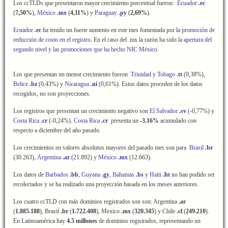
Los ccTLDs que presentaron mayor crecimiento porcentual fueron:
Ecuador
.ec
(
7,50%
),
México
.mx
(
4,11%
) y
Paraguay
.py
(
2,69%
).
Ecuador
.ec
ha tenido un fuerte aumento en este mes fomentada por la
promoción de
reducción de costo en el registro
. En el caso del .mx la razón ha sido la
apertura del
segundo nivel y las promociones que ha hecho NIC México
.
Los que presentan un menor crecimiento fueron
Trinidad y Tobago
.tt
(0,38%),
Belice
.bz
(0,43%) y
Nicaragua
.ni
(0,61%). Estos datos proceden de los datos
recogidos, no son proyecciones.
Los registros que presentan un crecimiento negativo son
El Salvador
.sv
(-0,77%) y
Costa Rica
.cr
(-0,24%).
Costa Rica
.cr
presenta un
-3.16%
acumulado con
respecto a diciembre del año pasado.
Los crecimientos en valores absolutos mayores del pasado mes son para
Brasil
.br
(30.263),
Argentina
.ar
(21.892) y
México
.mx
(12.663).
Los datos de
Barbados
.bb
,
Guyana
.gy
,
Bahamas
.bs
y
Haiti
.ht
no han podido ser
recolectados y se ha realizado una proyección basada en los meses anteriores.
Los cuatro ccTLD con más dominios registrados son son: Argentina
.ar
(
1.885.188
), Brasil
.br
(
1.722.408
), Mexico
.mx
(
320.345
) y Chile
.cl
(
249.210
).
En Latinoamérica hay
4.5 millones
de dominios registrados, representando un