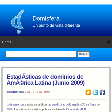
Domisfera
Un punto de vista diferente
Home
Buscar
EstadÃ­sticas de dominios de
AmÃ©rica Latina (Junio 2009)
8 de julio de 2009
EstadÃ­sticas
Latinoamericann
acaba de publicar las
estadisticas de la región a 30 de Junio de
2009
. Las últimas estadísticas publicadas datan de
Octubre de 2008
.