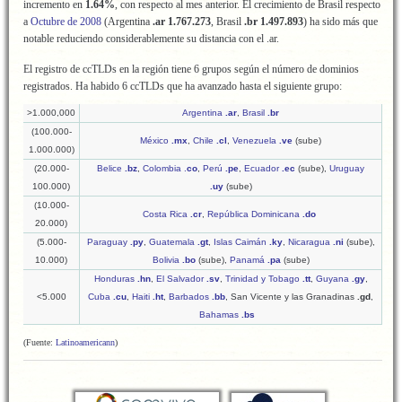
incremento en
1.64%
, con respecto al mes anterior. El crecimiento de Brasil respecto
a
Octubre de 2008
(Argentina
.ar
1.767.273
, Brasil
.br
1.497.893
) ha sido más que
notable reduciendo considerablemente su distancia con el .ar.
El registro de ccTLDs en la región tiene 6 grupos según el número de dominios
registrados. Ha habido 6 ccTLDs que ha avanzado hasta el siguiente grupo:
>1.000,000
Argentina
.ar
,
Brasil
.br
(100.000-
México
.mx
,
Chile
.cl
,
Venezuela
.ve
(sube)
1.000.000)
(20.000-
Belice
.bz
,
Colombia .
co
,
Perú
.pe
,
Ecuador
.ec
(sube),
Uruguay
100.000)
.uy
(sube)
(10.000-
Costa Rica
.cr
,
República Dominicana
.do
20.000)
(5.000-
Paraguay
.py
,
Guatemala
.gt
,
Islas Caimán
.ky
,
Nicaragua
.ni
(sube),
10.000)
Bolivia
.bo
(sube),
Panamá
.pa
(sube)
Honduras
.hn
,
El Salvador
.sv
,
Trinidad y Tobago
.tt
,
Guyana
.gy
,
<5.000
Cuba
.cu
,
Haiti
.ht
,
Barbados
.bb
, San Vicente y las Granadinas
.gd
,
Bahamas
.bs
(Fuente:
Latinoamericann
)