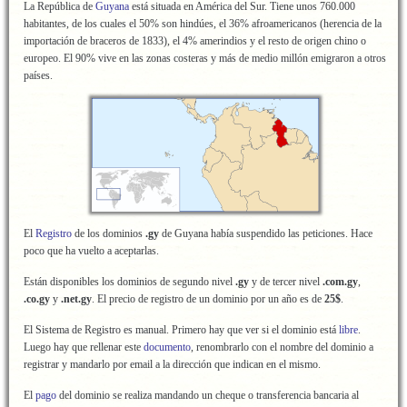
La República de
Guyana
está situada en América del Sur. Tiene unos 760.000
habitantes, de los cuales el 50% son hindúes, el 36% afroamericanos (herencia de la
importación de braceros de 1833), el 4% amerindios y el resto de origen chino o
europeo. El 90% vive en las zonas costeras y más de medio millón emigraron a otros
países.
El
Registro
de los dominios
.gy
de Guyana había suspendido las peticiones. Hace
poco que ha vuelto a aceptarlas.
Están disponibles los dominios de segundo nivel
.gy
y de tercer nivel
.com.gy
,
.co.gy
y
.net.gy
. El precio de registro de un dominio por un año es de
25$
.
El Sistema de Registro es manual. Primero hay que ver si el dominio está
libre
.
Luego hay que rellenar este
documento
, renombrarlo con el nombre del dominio a
registrar y mandarlo por email a la dirección que indican en el mismo.
El
pago
del dominio se realiza mandando un cheque o transferencia bancaria al