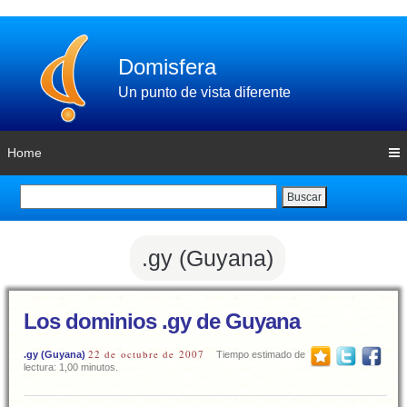
Domisfera
Un punto de vista diferente
Home
Buscar
.gy (Guyana)
Los dominios .gy de Guyana
22 de octubre de 2007
.gy (Guyana)
Tiempo estimado de
lectura: 1,00 minutos.