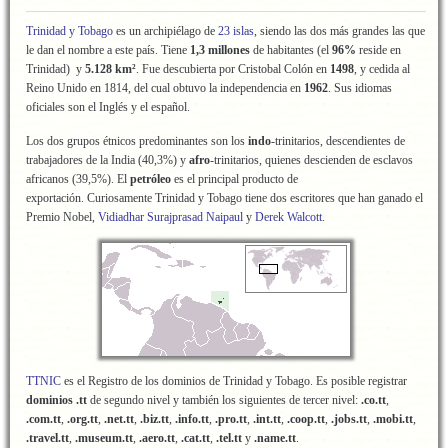
Trinidad y Tobago
es un archipiélago de
23 islas
, siendo las dos más grandes las que
le dan el nombre a este país. Tiene
1,3 millones
de habitantes (el
96%
reside en
Trinidad) y
5.128 km²
. Fue descubierta por Cristobal Colón en
1498
, y cedida al
Reino Unido en 1814, del cual obtuvo la independencia en
1962
. Sus idiomas
oficiales son el Inglés y el español.
Los dos grupos étnicos predominantes son los
indo
-trinitarios, descendientes de
trabajadores de la India (40,3%) y
afro
-trinitarios, quienes descienden de esclavos
africanos (39,5%). El
petróleo
es el principal producto de
exportación. Curiosamente Trinidad y Tobago tiene dos escritores que han ganado el
Premio Nobel,
Vidiadhar Surajprasad Naipaul
y
Derek Walcott
.
TTNIC
es el Registro de los dominios de Trinidad y Tobago. Es posible registrar
dominios .tt
de segundo nivel y también los siguientes de tercer nivel:
.co.tt
,
.com.tt
,
.org.tt
,
.net.tt
,
.biz.tt
,
.info.tt
,
.pro.tt
,
.int.tt
,
.coop.tt
,
.jobs.tt
,
.mobi.tt
,
.travel.tt
,
.museum.tt
,
.aero.tt
,
.cat.tt
,
.tel.tt
y
.name.tt
.