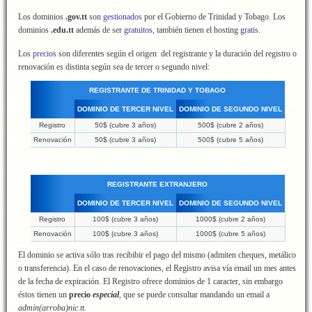
Los dominios
.gov.tt
son
gestionados
por el Gobierno de Trinidad y Tobago. Los
dominios
.edu.tt
además de ser
gratuitos
, también tienen el hosting
gratis
.
Los
precios
son diferentes según el origen del registrante y la duración del registro o
renovación es distinta según sea de tercer o segundo nivel:
REGISTRANTE DE TRINIDAD Y TOBAGO
DOMINIO DE TERCER NIVEL
DOMINIO DE SEGUNDO NIVEL
Registro
50$ (cubre 3 años)
500$ (cubre 2 años)
Renovación
50$ (cubre 3 años)
500$ (cubre 5 años)
REGISTRANTE EXTRANJERO
DOMINIO DE TERCER NIVEL
DOMINIO DE SEGUNDO NIVEL
Registro
100$ (cubre 3 años)
1000$ (cubre 2 años)
Renovación
100$ (cubre 3 años)
1000$ (cubre 5 años)
El dominio se activa sólo tras recibibir el pago del mismo (admiten cheques, metálico
o transferencia). En el caso de renovaciones, el Registro avisa vía email un mes antes
de la fecha de expiración. El Registro ofrece dominios de 1 caracter, sin embargo
éstos tienen un
precio
especial
,
que se puede consultar mandando un email a
admin(arroba)nic.tt
.