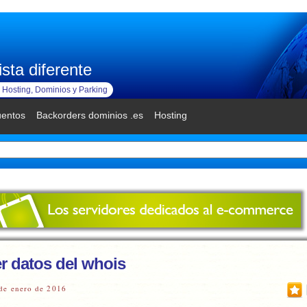
sta diferente
Hosting, Dominios y Parking
uentos
Backorders dominios .es
Hosting
r datos del whois
de enero de 2016