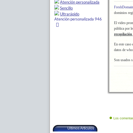
FreshDomain
dominios regi
El video prom
pública por l
recopilación
En este caso 
datos de whoi
Son usados s
Los comentar
Ultimos Articulos