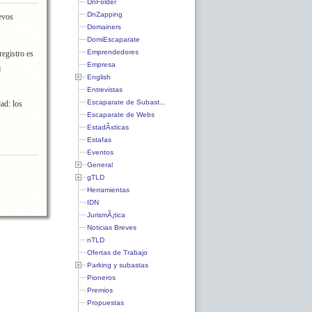
DnFolder
DnZapping
evos
Domainers
DomiEscaparate
Emprendedores
registro es
Empresa
a
English
Entrevistas
Escaparate de Subast...
ad: los
Escaparate de Webs
EstadÃ­sticas
Estafas
Eventos
General
gTLD
Herramientas
IDN
JurismÃ¡tica
Noticias Breves
nTLD
Ofertas de Trabajo
Parking y subastas
Pioneros
Premios
Propuestas