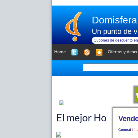
Domisfera
Un punto de vi
Cupones de descuento en 
Home
Ofertas y desc
Vende
11 
General