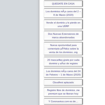
QUEDATE EN CASA
Los dominios mÃ¡s caros del 2 –
8 de Marzo (2020)
Vende el dominio y lo pierde en
una UDRP
Dos Nuevas Extensiones de
marca abandonadas
Nueva oportunidad para
comentario pÃºblico sobre la
venta de los dominios .org
20 mascarillas gratis por cada
dominio y aÃ±o de registro
Los dominios mÃ¡s caros del 24
de Febrero – 1 de Marzo (2020)
Cloudfest aplazado
Registro libre de dominios .me
premium que se liberan hoy
Y Coronavirus.com es de…