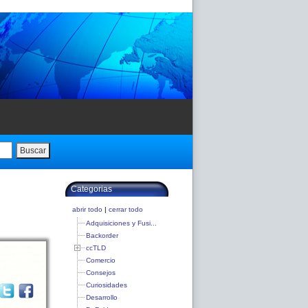
Buscar
Categorias
abrir todo
|
cerrar todo
Adquisiciones y Fusi...
Backorder
ccTLD
Comercio
Consejos
Curiosidades
Desarrollo