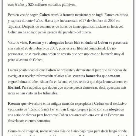
esos 6 años y
$25 millones
en daños punitivos.
Pero en vez de pagar,
Cohen
cruzó la frontera mexicana y se fugó. Estuvo en busca
y captura durante 4 años. Hasta que fue arrestado el 27 de Octubre de 2005 en
Tijuana
. Después de centenares de horas de interrogatorios, incluso en la cárcel,
Cohen no ha soltado jamás prenda del paradero del dinero.
Visto lo visto,
Kremen
y su
abogados
hacen bien en dudar si
Cohen
se presentará
a la vista el 26 de Febrero de 2007, pues está en libertad condicional. De no
personarse, se cursaría otra orden de arresto que por supuesto se la traería muy al
pairo al astuto de Cohen.
La otra posibilidad es que
Cohen
se presente y demuestre al juez que es incapaz de
averiguar o revelar información relativa a las
cuentas bancarias
que
sex.com
engrosó durante años, situación en la cual, el juez tendría que dejarle nuevamente en
libertad
. Para aquellos que duden que eso se pueda demostrar, decir quecosas más
raras se han visto en los tribunales…
Kremen
que vive ahora en la antigua mansión expropiada a
Cohen
en el exclusivo
vecindario de "Rancho Santa Fe" en San Diego, prepara junto con sus
abogados
una serie de tácticas para hacer que Cohen sea arrestado otra vez si en Febrero no
desvela sus cuentas bancarias.
Como es de imaginar, nadie se pasa más de 1 año bajo rejas para decir luego donde