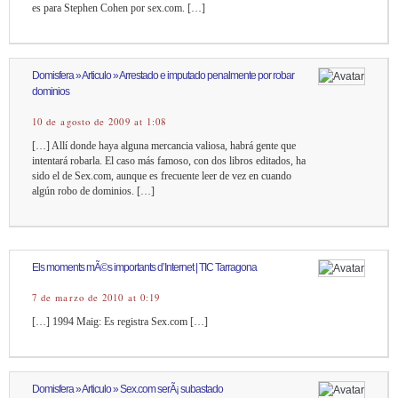
es para Stephen Cohen por sex.com. […]
Domisfera » Articulo » Arrestado e imputado penalmente por robar
dominios
10 de agosto de 2009 at 1:08
[…] Allí donde haya alguna mercancia valiosa, habrá gente que
intentará robarla. El caso más famoso, con dos libros editados, ha
sido el de Sex.com, aunque es frecuente leer de vez en cuando
algún robo de dominios. […]
Els moments mÃ©s importants d’Internet | TIC Tarragona
7 de marzo de 2010 at 0:19
[…] 1994 Maig: Es registra Sex.com […]
Domisfera » Articulo » Sex.com serÃ¡ subastado