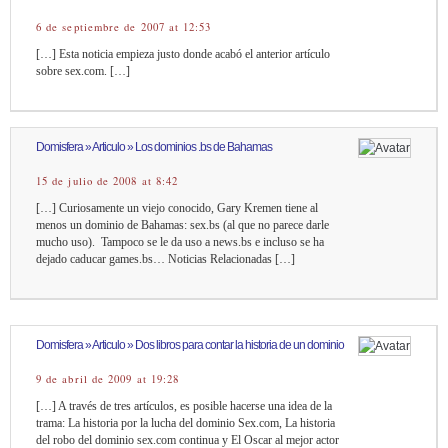
6 de septiembre de 2007 at 12:53
[…] Esta noticia empieza justo donde acabó el anterior artículo
sobre sex.com. […]
Domisfera » Articulo » Los dominios .bs de Bahamas
15 de julio de 2008 at 8:42
[…] Curiosamente un viejo conocido, Gary Kremen tiene al
menos un dominio de Bahamas: sex.bs (al que no parece darle
mucho uso). Tampoco se le da uso a news.bs e incluso se ha
dejado caducar games.bs… Noticias Relacionadas […]
Domisfera » Articulo » Dos libros para contar la historia de un dominio
9 de abril de 2009 at 19:28
[…] A través de tres artículos, es posible hacerse una idea de la
trama: La historia por la lucha del dominio Sex.com, La historia
del robo del dominio sex.com continua y El Oscar al mejor actor