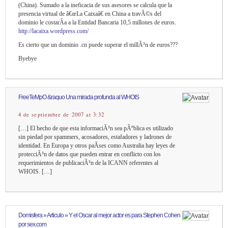
(China). Sumado a la ineficacia de sus asesores se calcula que la
presencia virtual de â€œLa Caixaâ€ en China a travÃ©s del
dominio le costarÃ­a a la Entidad Bancaria 10,5 millones de euros.
http://lacaixa.wordpress.com/
Es cierto que un dominio .cn puede superar el millÃ³n de euros???
Byebye
FreeTeMpO &raquo Una mirada profunda al WHOIS
4 de septiembre de 2007 at 3:32
[…] El hecho de que esta informaciÃ³n sea pÃºblica es utilizado
sin piedad por spammers, acosadores, estafadores y ladrones de
identidad. En Europa y otros paÃ­ses como Australia hay leyes de
protecciÃ³n de datos que pueden entrar en conflicto con los
requerimientos de publicaciÃ³n de la ICANN referentes al
WHOIS. […]
Domisfera » Articulo » Y el Oscar al mejor actor es para Stephen Cohen
por sex.com