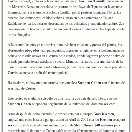
Cortés
Carvajal, junto su colega también abogado
José Luis Alamillo
, viajaban en
un Mercedes Benz que circulaba de retorno de las playas de Tijuana por la avenida
Internacional, a la altura de la colonia Castillo, por el panteón municipal No. 2. De
repente, dos camionetas les bloqueaban el paso en plena carretera de Tijuana.
Rápidamente, varios sicarios descendían de los vehículos y empuñando calibres 223
comenzaban un tiroteo que culminarían con al menos 15 dianas en la chapa del coche
de los abogados.
Allá cuando los pies ya no corrían, sino más bien volaban, y presas del pánico, los
afortunados
abogados
, aún perseguidos, lograban refugiarse en la Comandancia de
policía de la calle octava en el centro de la ciudad, donde lograron ponerse a salvo de
la mala puntería de sus asesinos a sueldo. Minutos más tarde, una ambulancia de la
Cruz Roja auxiliaba a un herido
Alamillo
, por entonces, un conmocionado pero ileso
Cortés,
se negaba a salir del recinto policial.
Hasta ahora, no hay ninguna prueba que vincule a
Stephen Cohen
con el intento de
asesinato de
Cortes.
Este tiroteo es el último episodio de una historia que data del año 1995, cuando
Stephen Cohen
se apoderó ilegalmente de la titularidad del dominio
sex.com
Años después del robo, cuando fue descubierto por el propio
Gary Kremen
,
empezó una épica batalla legal que acabó en Abril de 2001 cuando
Kremen
recuperó
sex.com
y se le concedió una indemnización de
$65 millones
:
$40 millones
para
resarcirle por el dinero que Cohen había obtenido ilícitamente con el dominio durante