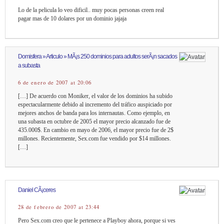
Lo de la pelicula lo veo dificil.. muy pocas personas creen real
pagar mas de 10 dolares por un dominio jajaja
Domisfera » Articulo » MÃ¡s 250 dominios para adultos serÃ¡n sacados
a subasta
6 de enero de 2007 at 20:06
[…] De acuerdo con Moniker, el valor de los dominios ha subido
espectacularmente debido al incremento del tráfico auspiciado por
mejores anchos de banda para los internautas. Como ejemplo, en
una subasta en octubre de 2005 el mayor precio alcanzado fue de
435.000$. En cambio en mayo de 2006, el mayor precio fue de 2$
millones. Recientemente, Sex.com fue vendido por $14 millones.
[…]
Daniel CÃ¡ceres
28 de febrero de 2007 at 23:44
Pero Sex.com creo que le pertenece a Playboy ahora, porque si ves