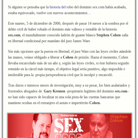
Si alguien se pensaba que la
historia del
robo del dominio
sex.com
había acabado,
estaba equivocado, vuelve con nuevos acontecimientos…
Este martes, 5 de diciembre de 2006, después de pasar 14 meses a la sombra por el
delito civil de haber robado el dominio más valioso y rentable de la historia:
sex.com
, el mundialmente conocido ladrón de guante blanco
Stephen Cohen
salía
en libertad condicional por mandato del juez James Ware.
Sin más opciones que la puesta en libertad, el juez Ware con las leyes civiles atándole
las manos, veíase obligado a liberar a
Cohen
de prisión. Hasta el momento, Cohen
llevaba encarcelado más de un año y, según las leyes civiles, si éste hubiera seguido
retenido en la cárcel más tiempo, el objetivo legal sería punitivo, algo imposible e
intolerable para la propia jurisprudencia civil que lo inculpó y encarceló.
Tras duros e intensos meses de investigación, muy a su pesar, los bien asalariados y
frustrados abogados de
Gary Kremen
-propietario legítimo del dominio
sex.com
–
no han sido capaces de localizar ni una sola pista de las cuentas bancarias que
mantiene ocultas en el extranjero el astuto e impertérrito
Cohen.