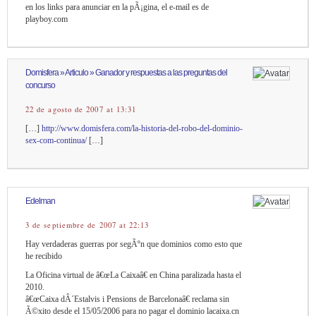
en los links para anunciar en la pÃ¡gina, el e-mail es de
playboy.com
Domisfera » Articulo » Ganador y respuestas a las preguntas del
concurso
22 de agosto de 2007 at 13:31
[…]
http://www.domisfera.com/la-historia-del-robo-del-dominio-
sex-com-continua/
[…]
Edelman
3 de septiembre de 2007 at 22:13
Hay verdaderas guerras por segÃºn que dominios como esto que
he recibido
La Oficina virtual de â€œLa Caixaâ€ en China paralizada hasta el
2010.
â€œCaixa dÂ´Estalvis i Pensions de Barcelonaâ€ reclama sin
Ã©xito desde el 15/05/2006 para no pagar el dominio lacaixa.cn