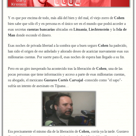
Y es que por encima de todo, más allá del bien y del mal, el viejo zorro de
Cohen
bien sabe que sólo él y en persona es el único ser en el mundo que podrá acceder a
esas secretas
cuentas bancarias
ubicadas en
Lituania
,
Liechtenstein
y la
Isla de
Man
donde esconde el dinero.
Esas noches de privada libertad a la sombra que a buen seguro
Cohen
ha padecido,
han sido el origen de ese anhelado y añorado deseo de acariciar nuevamente esas sus
millonarias cuentas. Por suerte para él, esas noches de espera han llegado a su fin.
Pero en un giro inesperado ha acontecido tras la liberación de
Cohen
, una de las
pocas personas que tiene información y acceso a parte de esas millonarias cuentas,
su abogado, el mexicano
Gustavo Cortés Carvajal
-conocido como "el sapo"-
sufría un intento de asesinato en Tijuana…
Era precisamente el mismo día de la liberación de
Cohen,
corría ya la tarde. Gustavo