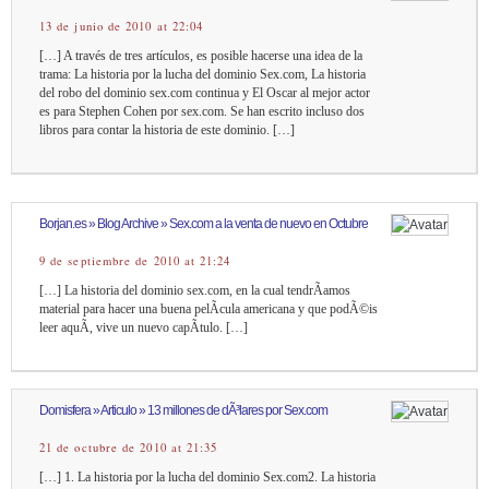
13 de junio de 2010 at 22:04
[…] A través de tres artículos, es posible hacerse una idea de la
trama: La historia por la lucha del dominio Sex.com, La historia
del robo del dominio sex.com continua y El Oscar al mejor actor
es para Stephen Cohen por sex.com. Se han escrito incluso dos
libros para contar la historia de este dominio. […]
Borjan.es » Blog Archive » Sex.com a la venta de nuevo en Octubre
9 de septiembre de 2010 at 21:24
[…] La historia del dominio sex.com, en la cual tendrÃ­amos
material para hacer una buena pelÃ­cula americana y que podÃ©is
leer aquÃ­, vive un nuevo capÃ­tulo. […]
Domisfera » Articulo » 13 millones de dÃ³lares por Sex.com
21 de octubre de 2010 at 21:35
[…] 1. La historia por la lucha del dominio Sex.com2. La historia