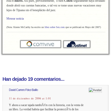
está el
dinero.
Así pues, previsiblemente, o bien
Cohen
seguramente haya olvidado
donde abrió sus cuentas bancarias, o tal vez se tome unas nuevas vacaciones muy
lejos de Tijuana sin el beneplácito del juez.
Menear noticia
(Nota: Kieren McCarthy ha escrito un
libro sobre Sex.com
que se publicará en Mayo del 2007)
Han dejado 19 comentarios...
David Carrero Fdez-Baillo
11 de diciembre de 2006 at 1:01
Y ahora a sacar tajada tambiÃ©n con la historia, con la venta de
un libro. La verdad habria que facilitar la protecciÃ³n de los