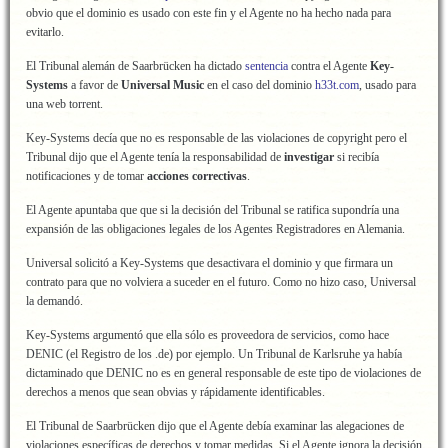
obvio que el dominio es usado con este fin y el Agente no ha hecho nada para
evitarlo.
El Tribunal alemán de Saarbrücken ha dictado
sentencia
contra el Agente
Key-
Systems
a favor de
Universal Music
en el caso del dominio
h33t.com
, usado para
una web torrent.
Key-Systems decía que no es responsable de las violaciones de copyright pero el
Tribunal dijo que el Agente tenía la responsabilidad de
investigar
si recibía
notificaciones y de tomar
acciones correctivas
.
El Agente apuntaba que que si la decisión del Tribunal se ratifica supondría una
expansión de las obligaciones legales de los Agentes Registradores en Alemania.
Universal solicitó a Key-Systems que desactivara el dominio y que firmara un
contrato para que no volviera a suceder en el futuro. Como no hizo caso, Universal
la demandó.
Key-Systems argumentó que ella sólo es proveedora de servicios, como hace
DENIC (el Registro de los .de) por ejemplo. Un Tribunal de Karlsruhe ya había
dictaminado que DENIC no es en general responsable de este tipo de violaciones de
derechos a menos que sean obvias y rápidamente identificables.
El Tribunal de Saarbrücken dijo que el Agente debía examinar las alegaciones de
violaciones específicas de derechos y tomar medidas. Si el Agente ignora la decisión