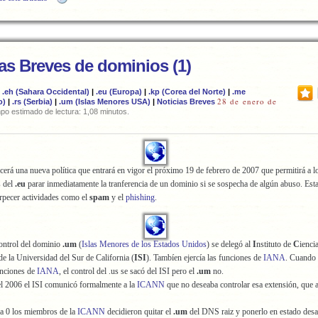
ias Breves de dominios (1)
|
.eh (Sahara Occidental)
|
.eu (Europa)
|
.kp (Corea del Norte)
|
.me
28 de enero de
o)
|
.rs (Serbia)
|
.um (Islas Menores USA)
|
Noticias Breves
po estimado de lectura: 1,08 minutos.
cerá una nueva política que entrará en vigor el próximo 19 de febrero de 2007 que permitirá a 
s del
.eu
parar inmediatamente la tranferencia de un dominio si se sospecha de algún abuso. Esta
rpecer actividades como el
spam
y el
phishing
.
ontrol del dominio
.um
(
Islas Menores de los Estados Unidos
) se delegó al
I
nstituto de
C
ienci
e la Universidad del Sur de California (
ISI
). Tambíen ejercía las funciones de
IANA
. Cuando
unciones de
IANA
, el control del .us se sacó del ISI pero el
.um
no.
el 2006 el ISI comunicó formalmente a la
ICANN
que no deseaba controlar esa extensión, que
 a 0 los miembros de la
ICANN
decidieron quitar el
.um
del DNS raiz y ponerlo en estado des