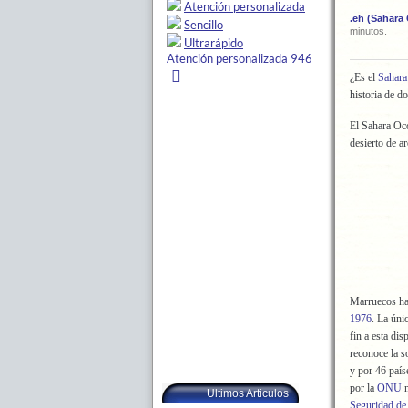
.eh (Sahara
minutos.
¿Es el
Sahara
historia de d
El Sahara Occ
desierto de a
Marruecos ha 
1976
. La úni
fin a esta di
reconoce la s
y por 46 país
por la
ONU
n
Ultimos Articulos
Seguridad de