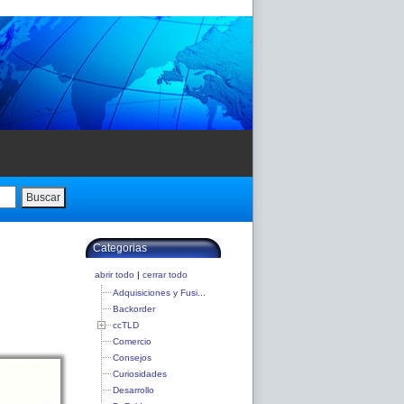
Buscar
Categorias
abrir todo
|
cerrar todo
Adquisiciones y Fusi...
Backorder
ccTLD
Comercio
Consejos
Curiosidades
Desarrollo