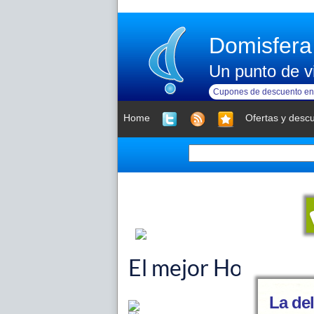
Domisfera
Un punto de vi
Cupones de descuento en 
Home
Ofertas y desc
La del