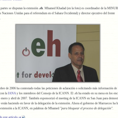
partes se disputan la extensión
.eh
. Mhamed Khadad (en la foto) es coordinador de la MIN
s Naciones Unidas para el referendum en el Sahara Occidental) y director ejecutivo del frente
.
re de 2006 ha contestado todas las peticiones de aclaración o solicitando más información d
 con la
IANA
y los miembros del Consejo de la ICANN. El .eh ha estado en su mesa en los enc
enero y abril de 2007. También esponsorizó el meeting de la ICANN en San Juan para demostr
 están haciendo en favor de la delegación de la extensión. Ahora el gobierno de Marruecos ha 
la extensión a la ICANN, en palabras de Mhamed
"para bloquear el proceso de delegación"
.
de este artículo ⇒