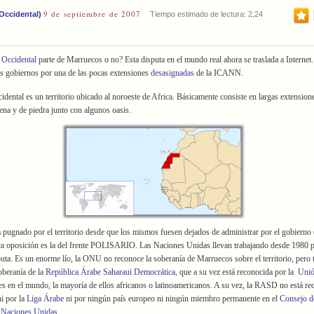
9 de septiembre de 2007
 Occidental)
Tiempo estimado de lectura: 2,24
 Occidental
parte de Marruecos o no? Esta disputa en el mundo real ahora se traslada a Internet. 
os gobiernos por una de las pocas extensiones
desasignadas
de la ICANN.
idental es un territorio ubicado al noroeste de Africa. Básicamente consiste en largas extension
rena y de piedra junto con algunos oasis.
pugnado por el territorio desde que los mismos fuesen dejados de administrar por el gobierno
ca oposición es la del frente POLISARIO. Las Naciones Unidas llevan trabajando desde 1980 
sputa. Es un enorme lío, la ONU no reconoce la soberanía de Marruecos sobre el territorio, per
oberanía de la
República Árabe Saharaui Democrática
, que a su vez está reconocida por la
Unió
es en el mundo, la mayoría de ellos africanos o latinoamericanos. A su vez, la RASD no está re
i por la
Liga Árabe
ni por ningún país europeo ni ningún miembro permanente en el
Consejo d
 Naciones Unidas
.