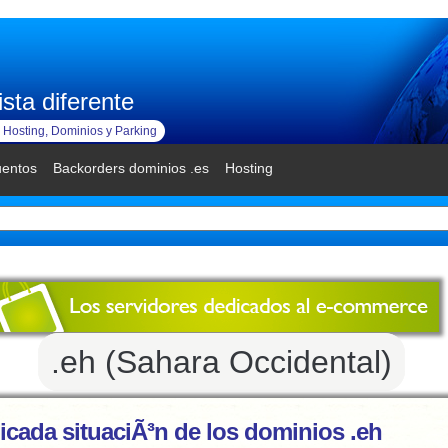
sta diferente
Hosting, Dominios y Parking
uentos
Backorders dominios .es
Hosting
.eh (Sahara Occidental)
icada situaciÃ³n de los dominios .eh