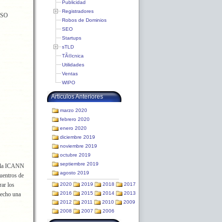
Publicidad
Registradores
URSO
Robos de Dominios
SEO
Startups
sTLD
TÃ©cnica
Utilidades
Ventas
WIPO
Articulos Anteriores
marzo 2020
febrero 2020
enero 2020
diciembre 2019
noviembre 2019
octubre 2019
septiembre 2019
e la ICANN
agosto 2019
uentros de
ar los
2020
2019
2018
2017
2016
2015
2014
2013
hecho una
2012
2011
2010
2009
2008
2007
2006