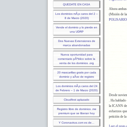
QUEDATE EN CASA
Ahora ambas 
Los dominios mÃ¡s caros del 2 –
(Misión de la
8 de Marzo (2020)
POLISARIO
Vende el dominio y lo pierde en
una UDRP
Dos Nuevas Extensiones de
marca abandonadas
Nueva oportunidad para
comentario pÃºblico sobre la
venta de los dominios .org
20 mascarillas gratis por cada
dominio y aÃ±o de registro
Los dominios mÃ¡s caros del 24
de Febrero – 1 de Marzo (2020)
Desde noviemb
Cloudfest aplazado
. Ha hablado
la ICANN de 
Registro libre de dominios .me
esfuerzos que
premium que se liberan hoy
petición de 
Y Coronavirus.com es de…
Leer el resto 