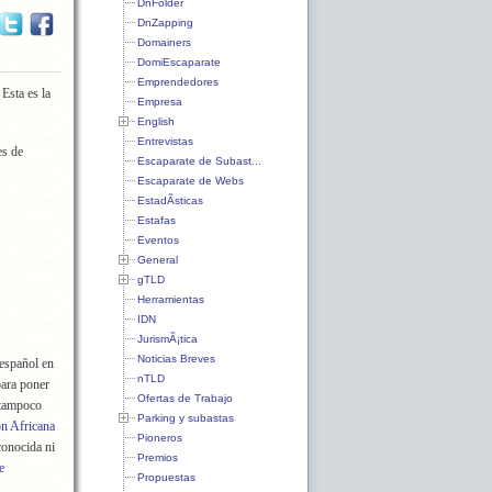
DnFolder
DnZapping
Domainers
DomiEscaparate
Emprendedores
Esta es la
Empresa
English
Entrevistas
es de
Escaparate de Subast...
Escaparate de Webs
EstadÃ­sticas
Estafas
Eventos
General
gTLD
Herramientas
IDN
JurismÃ¡tica
Noticias Breves
 español en
nTLD
para poner
Ofertas de Trabajo
o tampoco
Parking y subastas
n Africana
Pioneros
conocida ni
Premios
e
Propuestas