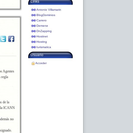
Links
Antonio Villamarin
BlogDominios
Carrero
Demene
DnZapping
Hostinet
Hosting
Iurismatica
Usuario
Acceder
los Agentes
 regla
as de la
 la ICANN
 además no
asignado.