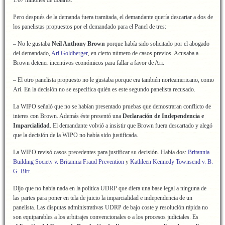
1.67 millones de dólares.
Pero después de la demanda fuera tramitada, el demandante quería descartar a dos de
los panelistas propuestos por el demandado para el Panel de tres:
– No le gustaba
Neil Anthony Brown
porque había sido solicitado por el abogado
del demandado,
Ari Goldberger
, en cierto número de casos previos. Acusaba a
Brown detener incentivos económicos para fallar a favor de Ari.
– El otro panelista propuesto no le gustaba porque era también norteamericano, como
Ari. En la decisión no se especifica quién es este segundo panelista recusado.
La WIPO señaló que no se habían presentado pruebas que demostraran conflicto de
interes con Brown. Además éste presentó una
Declaración de Independencia e
Imparcialidad
. El demandante volvió a insistir que Brown fuera descartado y alegó
que la decisión de la WIPO no había sido justificada.
La WIPO revisó casos precedentes para justificar su decisión. Había dos:
Britannia
Building Society v. Britannia Fraud Prevention
y
Kathleen Kennedy Townsend v. B.
G. Birt
.
Dijo que no había nada en la política UDRP que diera una base legal a ninguna de
las partes para poner en tela de juicio la imparcialidad e independencia de un
panelista. Las disputas administrativas UDRP de bajo coste y resolución rápida no
son equiparables a los arbitrajes convencionales o a los procesos judiciales. Es