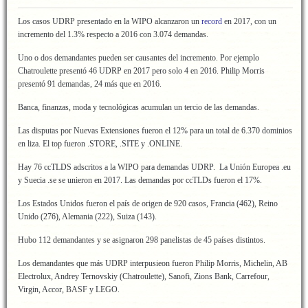
Los casos UDRP presentado en la WIPO alcanzaron un
record
en 2017, con un
incremento del 1.3% respecto a 2016 con 3.074 demandas.
Uno o dos demandantes pueden ser causantes del incremento. Por ejemplo
Chatroulette presentó 46 UDRP en 2017 pero solo 4 en 2016. Philip Morris
presentó 91 demandas, 24 más que en 2016.
Banca, finanzas, moda y tecnológicas acumulan un tercio de las demandas.
Las disputas por Nuevas Extensiones fueron el 12% para un total de 6.370 dominios
en liza. El top fueron .STORE, .SITE y .ONLINE.
Hay 76 ccTLDS adscritos a la WIPO para demandas UDRP. La Unión Europea .eu
y Suecia .se se unieron en 2017. Las demandas por ccTLDs fueron el 17%.
Los Estados Unidos fueron el país de origen de 920 casos, Francia (462), Reino
Unido (276), Alemania (222), Suiza (143).
Hubo 112 demandantes y se asignaron 298 panelistas de 45 países distintos.
Los demandantes que más UDRP interpusieon fueron Philip Morris, Michelin, AB
Electrolux, Andrey Ternovskiy (Chatroulette), Sanofi, Zions Bank, Carrefour,
Virgin, Accor, BASF y LEGO.