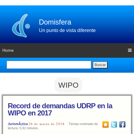
Domisfera
Un punto de vista diferente
Home
Buscar
WIPO
Record de demandas UDRP en la
WIPO en 2017
26 de marzo de 2018
JurismÃ¡tica
Tiempo estimado de
lectura: 0,42 minutos.