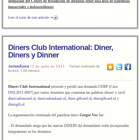
obligación del Centro de Resolución de disputas tener una lista de panelistas
imparciales e independientes
.
Leer el resto de este artículo ⇒
Diners Club International: Diner,
Diners y Dinner
12 de julio de 2011
JurismÃ¡tica
Tiempo estimado de
lectura: 1,08 minutos.
Diners Club International
presentó y perdió una demanda UDRP (Caso
DNL2011-0007
) por varios dominios que contenían las palabras
dinner
y
card
:
dinercadeaucard.nl
,
dinercadeaukaart.nl
,
diner-giftcard.nl
,
dinergiftcard.nl
y
dinergift.nl
.
La argumentación sintetizada del panelista único
Gregor Vos
fue:
– El demandado niega que las marcas
DINERS
del demandante estén incorporadas
íntegramente en los dominios.