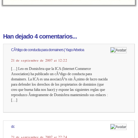
Han dejado 4 comentarios...
CÃ³digo de conducta para domainers | Yago Arbeloa
21 de septiembre de 2007 at 12:22
[…] Leo en Domisfera que la ICA (Internet Commerce
Association) ha publicado un cÃ³digo de conducta para
domainers. La ICA es una asociaciÃ³n sin Ã¡nimo de lucro nacida
para defender los derechos de los propietarios de dominios (que
creo que buena falta nos hace) y expone las siguientes reglas que
reproduzco Ã­ntegramente de Domisfera manteniendo sus enlaces :
[…]
dc
21 de septiembre de 2007 at 22:24