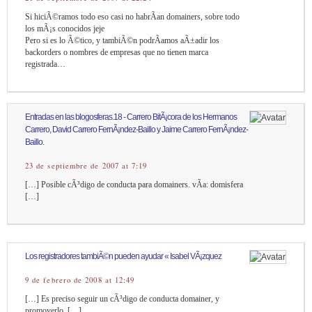
Si hiciÃ©ramos todo eso casi no habrÃ­an domainers, sobre todo
los mÃ¡s conocidos jeje
Pero si es lo Ã©tico, y tambiÃ©n podrÃ­amos aÃ±adir los
backorders o nombres de empresas que no tienen marca
registrada…
Entradas en las blogosferas.18 - Carrero BitÃ¡cora de los Hermanos
Carrero, David Carrero FernÃ¡ndez-Baillo y Jaime Carrero FernÃ¡ndez-
Baillo.
23 de septiembre de 2007 at 7:19
[…] Posible cÃ³digo de conducta para domainers. vÃ­a: domisfera
[…]
Los registradores tambiÃ©n pueden ayudar « Isabel VÃ¡zquez
9 de febrero de 2008 at 12:49
[…] Es preciso seguir un cÃ³digo de conducta domainer, y
promoverlo. […]