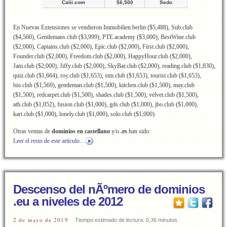
Calii.com
$6,500
Sedo
En Nuevas Extensiones se vendieron Immobilien.berlin ($5,488), Sub.club
($4,560), Gentlemans.club ($3,999), PTE.academy ($3,000), BestWine.club
($2,000), Captains.club ($2,000), Epic.club ($2,000), First.club ($2,000),
Founder.club ($2,000), Freedom.club ($2,000), HappyHour.club ($2,000),
Jam.club ($2,000), Jiffy.club ($2,000), SkyBar.club ($2,000), reading.club ($1,830),
quiz.club ($1,664), roy.club ($1,653), stm.club ($1,653), tourist.club ($1,653),
bio.club ($1,569), gentleman.club ($1,500), kitchen.club ($1,500), may.club
($1,500), redcarpet.club ($1,500), shades.club ($1,500), velvet.club ($1,500),
ath.club ($1,052), fusion.club ($1,000), gds.club ($1,000), jbo.club ($1,000),
kart.club ($1,000), lonely.club ($1,000), solo.club ($1,000).
Otras ventas de
dominios en castellano
y/o
.es
han sido:
Leer el resto de este artículo…
Descenso del nÃºmero de dominios
.eu a niveles de 2012
2 de mayo de 2019
Tiempo estimado de lectura: 0,36 minutos.