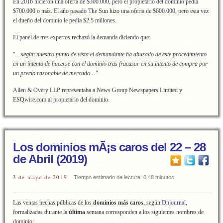
En 2016 hicieron una oferta de $300.000, pero el propietario del dominio pedía
$700.000 o más. El año pasado The Sun hizo una oferta de $600.000, pero esta vez
el dueño del dominio le pedía $2.5 millones.
El panel de tres expertos rechazó la demanda diciendo que:
"
…según nuestro punto de vista el demandante ha abusado de este procedimiento
en un intento de hacerse con el dominio tras fracasar en su intento de compra por
un precio razonable de mercado…
"
Allen & Overy LLP representaba a News Group Newspapers Limited y
ESQwire.com al propietario del dominio.
Los dominios mÃ¡s caros del 22 – 28
de Abril (2019)
3 de mayo de 2019
Tiempo estimado de lectura: 0,48 minutos.
Las ventas hechas públicas de los
dominios más caros
, según
Dnjournal
,
formalizadas durante la
última
semana corresponden a los siguientes nombres de
dominio: