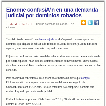
Enorme confusiÃ³n en una demanda
judicial por dominios robados
30 de abril de 2019
Tiempo estimado de lectura: 0,42
minutos.
Yoshiki Okada presentó una
demanda judicial
el año pasado para recuperar los
dominios que alegaba le habían sido robados eol.com, fde.com, jol.com, nnn.com,
olp.com, tang.com, wok.com, wtv.com, and zhang.com.
El juez se cuestionaba si este caso debería haber sido interpuesto como una demanda
por ciberocupación: ¿han sido los dominios usados comercialmente? ¿tiene Okada
derechos de marca? Tang.com fue un aviso ya que se correponde con una marca bien
conocida.
Para añadir más confusión al caso ahora una empresa ha dicho que
compró
OLP.com el año pasado para renombrar comercialmente su negocio: de
OneLoanPlace.com a OLP.com. Pero se emcontró tras comprar el dominio que
estaba bloqueado por la demanda judicial.
El dominio fue comprado el 23 de Enero de 2018 y Okada afirma que le robaron los
domios el 29 de Enero de 2018.