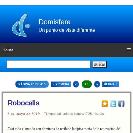
Domisfera
Un punto de vista diferente
Home
Buscar
PÁGINA 20 DE 415
« PRIMERA
«
20
»
ÚLTIMA »
Robocalls
8 de mayo de 2019
Tiempo estimado de lectura: 0,25 minutos.
Casi todo el mundo con dominios ha recibido la típica estafa de la renovación del