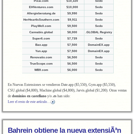
Pixai.com
$10,320
Sedo
EHVentures.com
$10,000
Sedo
Allergieberatung.de
$9,990
Sedo
HerHeartIsSouthern.com
$9,911
Sedo
PlayWell.com
$9,500
Sedo
Cannabis.global
$8,000
.GLOBAL Registry
Super6.com
$7,739
Sedo
Bao.app
$7,500
DomainEX.app
Yun.app
$7,500
DomainEX.app
Renovatio.com
$6,500
Sedo
TrueScope.com
$6,500
Sedo
WB9.com
$6,000
Sedo
En Nuevas Extensiones se vendieron Date.app ($5,550), Gym.app ($5,550),
CSU.global ($4,800), Machine.global ($4,800), Jarvis.global ($1,200). Otras ventas
de
dominios en castellano
y/o
.es
han sido:
Leer el resto de este artículo…
Bahrein obtiene la nueva extensiÃ³n