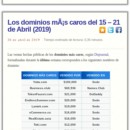
Los dominios mÃ¡s caros del 15 – 21
de Abril (2019)
26 de abril de 2019
Tiempo estimado de lectura: 0,35 minutos.
Las ventas hechas públicas de los
dominios más caros
, según
Dnjournal
,
formalizadas durante la
última
semana corresponden a los siguientes nombres de
dominio:
DOMINIOS MÁS CAROS
VENDIDO POR
VENDIDO EN
Yotta.com
$100,000
Sedo
Business.club
$60,936
Names.Club
TokenFaucet.com
$21,000
GoDaddy
EndlessSummer.com
$20,000
Sedo
Lantek.com
$19,000
Sedo
eCommerce.co
$16,650
Sedo
RealEstate.asia
$16,095
Sedo
Toki.com
$12,000
Sedo