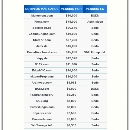
DOMINIOS MÁS CAROS
VENDIDO POR
VENDIDO EN
Monument.com
$90,000
BQDN
Fiona.com
$75,000
Apex Moon
Seereisen.de
$66,640
Sedo
CasinoEngine.com
$40,000
Sedo
Slot777.com
$37,335
Sedo
Jack.de
$16,800
Sedo
CostaRicaTravel.com
$15,000
VRE Group Ltd.
Vapy.de
$12,320
Sedo
BJJX.com
$11,800
Sedo
EdgeNYC.com
$10,000
Sedo
MasterPrep.com
$10,000
Sedo
Art-Invest.com
$9,968
Sedo
BUNI.com
$9,500
BQDN
FragranceNet.ru
$9,250
Sedo
NGJ.org
$8,800
Sedo
TrustedLogin.com
$8,000
Sedo
Impendi.com
$7,500
Sedo
Dinotech.com
$7,000
Sedo
SelfStorage.info
$6,999
Sedo