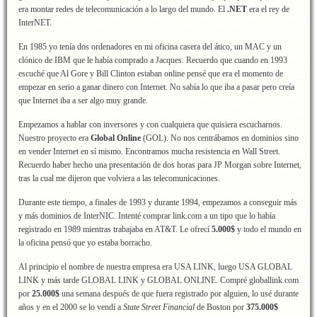
era montar redes de telecomunicación a lo largo del mundo. El
.NET
era el rey de
InterNET.
En 1985 yo tenía dos ordenadores en mi oficina casera del ático, un MAC y un
clónico de IBM que le había comprado a Jacques. Recuerdo que cuando en 1993
escuché que Al Gore y Bill Clinton estaban online pensé que era el momento de
empezar en serio a ganar dinero con Internet. No sabía lo que iba a pasar pero creía
que Internet iba a ser algo muy grande.
Empezamos a hablar con inversores y con cualquiera que quisiera escucharnos.
Nuestro proyecto era
Global Online
(GOL). No nos centrábamos en dominios sino
en vender Internet en sí mismo. Encontramos mucha resistencia en Wall Street.
Recuerdo haber hecho una presentación de dos horas para JP Morgan sobre Internet,
tras la cual me dijeron que volviera a las telecomunicaciones.
Durante este tiempo, a finales de 1993 y durante 1994, empezamos a conseguir más
y más dominios de InterNIC. Intenté comprar link.com a un tipo que lo había
registrado en 1989 mientras trabajaba en AT&T. Le ofrecí
5.000$
y todo el mundo en
la oficina pensó que yo estaba borracho.
Al principio el nombre de nuestra empresa era USA LINK, luego USA GLOBAL
LINK y más tarde GLOBAL LINK y GLOBAL ONLINE. Compré globallink.com
por
25.000$
una semana después de que fuera registrado por alguien, lo usé durante
años y en el 2000 se lo vendí a
State Street Financial
de Boston por
375.000$