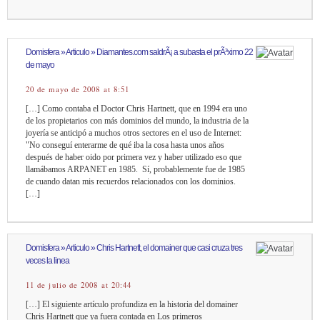
Domisfera » Articulo » Diamantes.com saldrÃ¡ a subasta el prÃ³ximo 22
de mayo
20 de mayo de 2008 at 8:51
[…] Como contaba el Doctor Chris Hartnett, que en 1994 era uno
de los propietarios con más dominios del mundo, la industria de la
joyería se anticipó a muchos otros sectores en el uso de Internet:
"No conseguí enterarme de qué iba la cosa hasta unos años
después de haber oido por primera vez y haber utilizado eso que
llamábamos ARPANET en 1985. Sí, probablemente fue de 1985
de cuando datan mis recuerdos relacionados con los dominios.
[…]
Domisfera » Articulo » Chris Hartnett, el domainer que casi cruza tres
veces la linea
11 de julio de 2008 at 20:44
[…] El siguiente artículo profundiza en la historia del domainer
Chris Hartnett que ya fuera contada en Los primeros