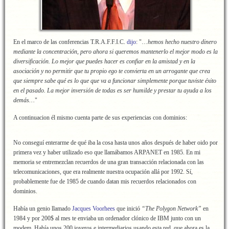
En el marco de las conferencias T.R.A.F.F.I.C.
dijo
: "…
hemos hecho nuestro dinero
mediante la concentración, pero ahora si queremos mantenerlo el mejor modo es la
diversificación. Lo mejor que puedes hacer es confiar en la amistad y en la
asociación y no permitir que tu propio ego te convierta en un arrogante que crea
que siempre sabe qué es lo que que va a funcionar simplemente porque tuviste éxito
en el pasado. La mejor inversión de todas es ser humilde y prestar tu ayuda a los
demás…
"
A continuacion él mismo cuenta parte de sus experiencias con dominios:
No conseguí enterarme de qué iba la cosa hasta unos años después de haber oido por
primera vez y haber utilizado eso que llamábamos ARPANET en 1985. En mi
memoria se entremezclan recuerdos de una gran transacción relacionada con las
telecomunicaciones, que era realmente nuestra ocupación allá por 1992. Sí,
probablemente fue de 1985 de cuando datan mis recuerdos relacionados con
dominios.
Había un genio llamado
Jacques Voorhees
que inició
“The Polygon Network”
en
1984 y por 200$ al mes te enviaba un ordenador clónico de IBM junto con un
modem. Había unos 200 joyeros e intermediarios usando esta red, que ahora es la