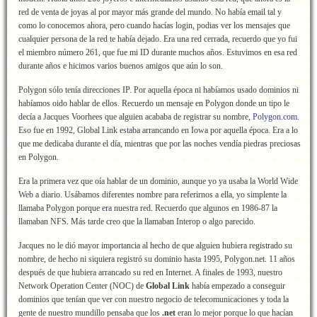
red de venta de joyas al por mayor más grande del mundo. No había email tal y
como lo conocemos ahora, pero cuando hacías login, podias ver los mensajes que
cualquier persona de la red te había dejado. Era una red cerrada, recuerdo que yo fui
el miembro número 261, que fue mi ID durante muchos años. Estuvimos en esa red
durante años e hicimos varios buenos amigos que aún lo son.
Polygon sólo tenía direcciones IP. Por aquella época ni habíamos usado dominios ni
habíamos oido hablar de ellos. Recuerdo un mensaje en Polygon donde un tipo le
decía a Jacques Voorhees que alguien acababa de registrar su nombre,
Polygon.com
.
Eso fue en 1992, Global Link estaba arrancando en Iowa por aquella época. Era a lo
que me dedicaba durante el día, mientras que por las noches vendía piedras preciosas
en Polygon.
Era la primera vez que oía hablar de un dominio, aunque yo ya usaba la World Wide
Web a diario. Usábamos diferentes nombre para referirnos a ella, yo simplente la
llamaba Polygon porque era nuestra red. Recuerdo que algunos en 1986-87 la
llamaban NFS. Más tarde creo que la llamaban Interop o algo parecido.
Jacques no le dió mayor importancia al hecho de que alguien hubiera registrado su
nombre, de hecho ni siquiera registró su dominio hasta 1995, Polygon.net. 11 años
después de que hubiera arrancado su red en Internet. A finales de 1993, nuestro
Network Operation Center (NOC) de
Global Link
había empezado a conseguir
dominios que tenían que ver con nuestro negocio de telecomunicaciones y toda la
gente de nuestro mundillo pensaba que los
.net
eran lo mejor porque lo que hacían