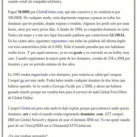
cuando vendí mi compañía telefónica.
Pagué
50.000$
por
GlobalOnline.com
, que aún conservo y no vendería ni por
500.000$. De cualquier modo, sería deprimente empezar a pensar en todos los
dominios que he perdido, dejado expirar o vendido. Algunos los perdí solo por unas
horas, otros por unos pocos días. A finales de 1994, ya compraba dominios en serio.
Tenía a mi mujer y a mis tres hijas buscando palabras que contuviesen
GLOBAL
.
En los cuatro años siguientes
registramos
casi todas las palabras del idioma inglés
con esta característica (
más de 6.000
). Todo el mundo pensaba que nos habíamos
vuelto locos. Y por aquel entonces, ya no era
gratis
y se convirtió en un hobby muy
caro. Cuando registramos la mayor parte de los dominios, costaba de 35$ a 200$ por
dominio y por un periodo mínimo de dos años.
En 1995 estaba
enganchado
a los dominios, pero todavía no sabía qué comprar.
Compré
gp.net
muy tarde. Podía haber tenido cualquier dominio de dos letras que
hubiese querido. Se lo vendí a
Georgia Pacific
por 2.500$, y ahora me hubiera
gustado tenerlo porque me vendría bien para el servicio de mail Global Post Office
de Global Online.
Compré
Global.net
pero más tarde lo dejé expirar porque para entonces nadie quería
dominios
.net
y todo el mundo estaba registrando
dominios .com
. ATT compró
IBM.net Global Network
y dejaron de usar el dominio
IBM.net
. Yo me quejé cuando
pasé de ser Chris@IBM.net a CHartnett@ATTGlobal.net.
¿En qué estaban pensando?