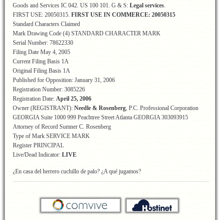
Goods and Services IC 042. US 100 101. G & S:
Legal services
.
FIRST USE: 20050315.
FIRST USE IN COMMERCE: 20050315
Standard Characters Claimed
Mark Drawing Code (4) STANDARD CHARACTER MARK
Serial Number: 78622330
Filing Date May 4, 2005
Current Filing Basis 1A
Original Filing Basis 1A
Published for Opposition: January 31, 2006
Registration Number: 3085226
Registration Date:
April 25, 2006
Owner (REGISTRANT):
Needle & Rosenberg
, P.C. Professional Corporation
GEORGIA Suite 1000 999 Peachtree Street Atlanta GEORGIA 303093915
Attorney of Record Sumner C. Rosenberg
Type of Mark SERVICE MARK
Register PRINCIPAL
Live/Dead Indicator:
LIVE
¿En casa del herrero cuchillo de palo? ¿A qué jugamos?