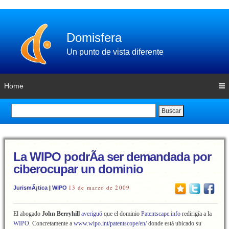
Domisfera
Un punto de vista diferente
Home
Buscar
La WIPO podrÃ­a ser demandada por
ciberocupar un dominio
13 de marzo de 2009
JurismÃ¡tica
|
WIPO
El abogado
John Berryhill
averiguó
que el dominio
Patentscape.info
redirigía a la
WIPO
. Concretamente a
www.wipo.int/patentscope/en/
donde está ubicado su