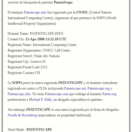
servicio de búsqueda de patentes
PatentScope
.
El dominio
Patentscape.info
fue registrado por la
UNNIC
(United Nations
International Computing Centre), organismo al que pertenece la WIPO (World
Intellectual Property Organization):
Domain Name: PATENTSCAPE.INFO
Created On:
15-Apr-2008 13:22:10 UTC
Registrant Name: International Computing Centre
Registrant Organization: UNICC Call Centre
Registrant Street1: Palais des Nations
Registrant City: Geneva 10
Registrant Postal Code:1211
Registrant Country:CH
La
WIPO
posee la marca registrada
PATENTSCOPE
y el dominio coincidente
registrado en varios ccTLDs incluyendo
Patentscope.net
,
Patentscope.org
y
Patentscope.info
. No tiene
Patentscope.com
que redirige al dominio
Patent.org
perteneciente a
Michael P. Eddy
, un abogado especialista en patentes.
Sin embargo
PATENTSCAPE
es una marca registrada por la firma de abogados
Needle & Rosenberg
(especialistas en propiedad intelectual):
Word Mark:
PATENTSCAPE