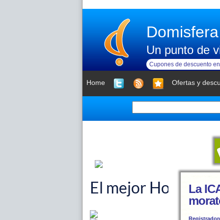
Domisfera
Un punto de vi
Cupones de descuento en 
Home
Ofertas y desc
La IC
morat
Registrador