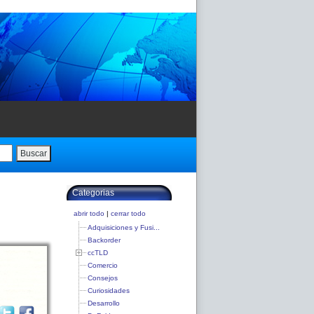
Buscar
Categorias
abrir todo
|
cerrar todo
Adquisiciones y Fusi...
Backorder
ccTLD
Comercio
Consejos
Curiosidades
Desarrollo