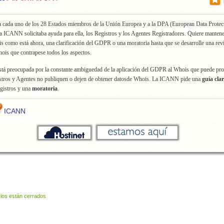
 cada uno de los 28 Estados miembros de la Unión Europea y a la DPA (European Data Protec
la ICANN solicitaba ayuda para ella, los Registros y los Agentes Registradores. Quiere mantene
s como está ahora, una clarificación del GDPR o una moratoria hasta que se desarrolle una revi
hois que contrapese todos los aspectos.
á preocupada por la constante ambiguedad de la aplicación del GDPR al Whois que puede pr
tros y Agentes no publiquen o dejen de obtener datosde Whois. La ICANN pide una
guía cla
gistros y una
moratoria
.
ICANN
ios están cerrados