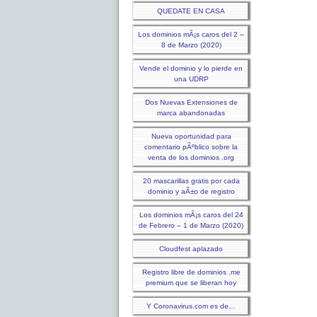
QUEDATE EN CASA
Los dominios mÃ¡s caros del 2 –
8 de Marzo (2020)
Vende el dominio y lo pierde en
una UDRP
Dos Nuevas Extensiones de
marca abandonadas
Nueva oportunidad para
comentario pÃºblico sobre la
venta de los dominios .org
20 mascarillas gratis por cada
dominio y aÃ±o de registro
Los dominios mÃ¡s caros del 24
de Febrero – 1 de Marzo (2020)
Cloudfest aplazado
Registro libre de dominios .me
premium que se liberan hoy
Y Coronavirus.com es de…