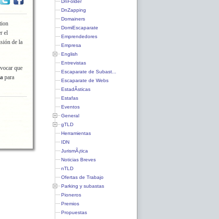
DnFolder
DnZapping
Domainers
tion
DomiEscaparate
r el
Emprendedores
sión de la
Empresa
English
Entrevistas
ovocar que
Escaparate de Subast...
ra
para
Escaparate de Webs
EstadÃ­sticas
Estafas
Eventos
General
gTLD
Herramientas
IDN
JurismÃ¡tica
Noticias Breves
nTLD
Ofertas de Trabajo
Parking y subastas
Pioneros
Premios
Propuestas