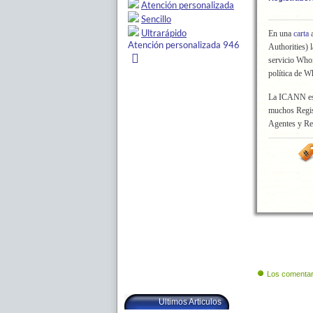
En una
carta
a
Authorities) 
servicio Whoi
política de W
La ICANN est
muchos Regis
Agentes y Re
Los comentar
Ultimos Articulos