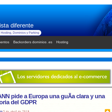
sta diferente
Hosting, Dominios y Parking
uentos
Backorders dominios .es
Hosting
ANN pide a Europa una guÃ­a clara y una
oria del GDPR
5 de abril de 2018
es