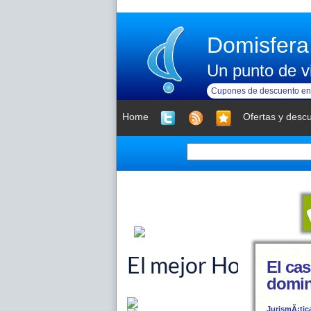
Domisfera
Un punto de vi
Cupones de descuento en 
Home
Ofertas y desc
El cas
domin
JurismÃ¡tic