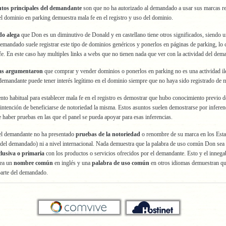
tos principales del demandante
son que no ha autorizado al demandado a usar sus marcas re
el dominio en parking demuestra mala fe en el registro y uso del dominio.
o alega
que Don es un diminutivo de Donald y en castellano tiene otros significados, siendo u
demandado suele registrar este tipo de dominios genéricos y ponerlos en páginas de parking, lo 
fe. En este caso hay multiples links a webs que no tienen nada que ver con la actividad del de
as argumentaron
que comprar y vender dominios o ponerlos en parking no es una actividad il
demandante puede tener interés legítimo en el dominio siempre que no haya sido registrado de m
nto habitual para establecer mala fe en el registro es demostrar que hubo conocimiento previo d
 intención de beneficiarse de notoriedad la misma. Estos asuntos suelen demostrarse por inferenc
haber pruebas en las que el panel se pueda apoyar para esas inferencias.
el demandante no ha presentado
pruebas de la notoriedad
o renombre de su marca en los Est
del demandado) ni a nivel internacional. Nada demuestra que la palabra de uso común Don sea
lusiva o primaria
con los productos o servicios ofrecidos por el demandante. Esto y el innega
sea un
nombre común
en inglés y una
palabra de uso común
en otros idiomas demuestran q
arte del demandado.