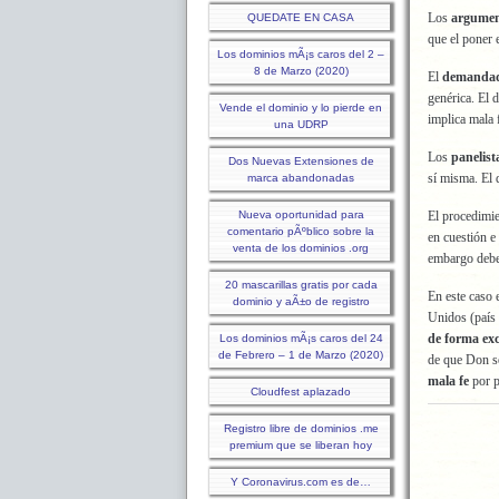
Los
argumen
QUEDATE EN CASA
que el poner 
Los dominios mÃ¡s caros del 2 –
8 de Marzo (2020)
El
demandad
genérica. El 
Vende el dominio y lo pierde en
implica mala 
una UDRP
Los
panelist
Dos Nuevas Extensiones de
sí misma. El 
marca abandonadas
Nueva oportunidad para
El procedimie
comentario pÃºblico sobre la
en cuestión e
venta de los dominios .org
embargo debe 
20 mascarillas gratis por cada
En este caso 
dominio y aÃ±o de registro
Unidos (país 
de forma exc
Los dominios mÃ¡s caros del 24
de Febrero – 1 de Marzo (2020)
de que Don 
mala fe
por p
Cloudfest aplazado
Registro libre de dominios .me
premium que se liberan hoy
Y Coronavirus.com es de…