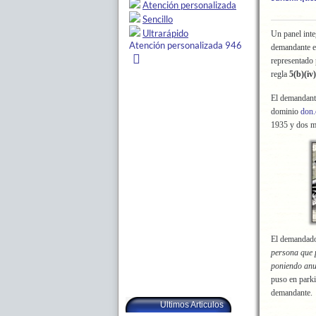
Un panel int
demandante e
representado
regla
5(b)(iv
El demandante
dominio
don
1935 y dos ma
El demandad
persona que 
poniendo anu
puso en parki
demandante.
Ultimos Articulos