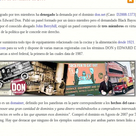
egrado por tres miembros ha
denegado
la demanda por el dominio
don.net
(Caso
D2008-1373
s Edward Don. Pidió un panel formado por un único miembro pero el demandado Black Bayou
 por el conocido abogado
John Berryhill
, exigió un panel compuesto de
tres miembros
en virtu
)
de la política que le concede este derecho.
 suministra todo tipo de equipamiento relacionado con la cocina y la alimentación
desde 1921
.
.com
para su web y dispone de varias marcas registradas con los términos DON y EDWARD
rcas a nivel federal, la primera de las cuales data de 1987.
o es un
domainer
, definido por los panelistas en la parte correspondiente a los
hechos del caso
posee una gran cantidad de dominios y gana dinero vendiéndoselos a compradores interesado
ncios en webs a las que apuntan esos dominios
". Compró el dominio en Agosto de 2007 por 5
ng. Hay que destacar que ninguno de los ejemplos sumistrados por ambas partes tienen links a 