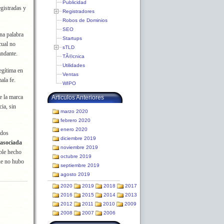
Publicidad
gistradas y
Registradores
Robos de Dominios
SEO
na palabra
Startups
cual no
sTLD
mandante.
TÃ©cnica
Utilidades
egítima en
Ventas
ala fe.
WIPO
e la marca
Articulos Anteriores
ia, sin
marzo 2020
febrero 2020
enero 2020
ados
diciembre 2019
asociada
noviembre 2019
ble hecho
octubre 2019
ue no hubo
septiembre 2019
agosto 2019
2020
2019
2018
2017
2016
2015
2014
2013
2012
2011
2010
2009
2008
2007
2006