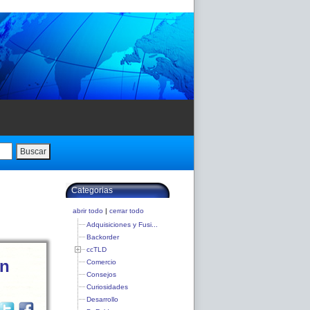
Buscar
Categorias
abrir todo
|
cerrar todo
Adquisiciones y Fusi...
Backorder
ccTLD
un
Comercio
Consejos
Curiosidades
Desarrollo