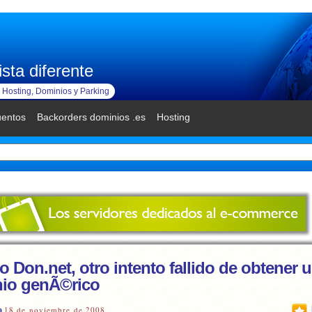
sta diferente
Hosting, Dominios y Parking
uentos
Backorders dominios .es
Hosting
o Don.net, otro intento fallido de obtener 
io genÃ©rico
18 de noviembre de 2008
a