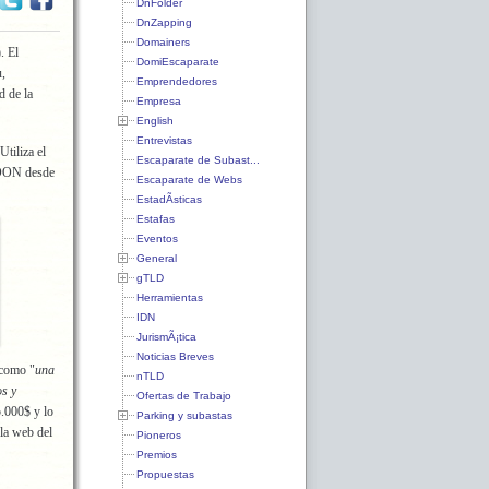
DnFolder
DnZapping
Domainers
). El
DomiEscaparate
,
Emprendedores
d de la
Empresa
English
Entrevistas
 Utiliza el
Escaparate de Subast...
 DON desde
Escaparate de Webs
EstadÃ­sticas
Estafas
Eventos
General
gTLD
Herramientas
IDN
JurismÃ¡tica
Noticias Breves
como "
una
nTLD
s y
Ofertas de Trabajo
.000$ y lo
Parking y subastas
la web del
Pioneros
Premios
Propuestas