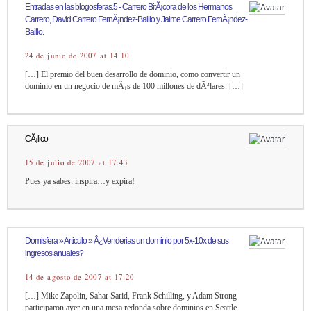
Entradas en las blogosferas.5 - Carrero BitÃ¡cora de los Hermanos
Carrero, David Carrero FernÃ¡ndez-Baillo y Jaime Carrero FernÃ¡ndez-
Baillo.
24 de junio de 2007 at 14:10
[…] El premio del buen desarrollo de dominio, como convertir un
dominio en un negocio de mÃ¡s de 100 millones de dÃ³lares. […]
CÃ¡lico
15 de julio de 2007 at 17:43
Pues ya sabes: inspira…y expira!
Domisfera » Articulo » Â¿Venderias un dominio por 5x-10x de sus
ingresos anuales?
14 de agosto de 2007 at 17:20
[…] Mike Zapolin, Sahar Sarid, Frank Schilling, y Adam Strong
participaron ayer en una mesa redonda sobre dominios en Seattle.