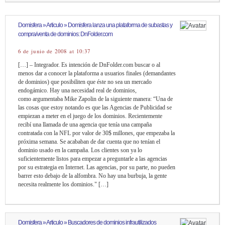
Domisfera » Articulo » Domisfera lanza una plataforma de subastas y
compra/venta de dominios: DnFolder.com
6 de junio de 2008 at 10:37
[…] – Integrador. Es intención de DnFolder.com buscar o al
menos dar a conocer la plataforma a usuarios finales (demandantes
de dominios) que posibiliten que éste no sea un mercado
endogámico. Hay una necesidad real de dominios,
como argumentaba Mike Zapolin de la siguiente manera: “Una de
las cosas que estoy notando es que las Agencias de Publicidad se
empiezan a meter en el juego de los dominios. Recientemente
recibí una llamada de una agencia que tenía una campaña
contratada con la NFL por valor de 30$ millones, que empezaba la
próxima semana. Se acababan de dar cuenta que no tenían el
dominio usado en la campaña. Los clientes son ya lo
suficientemente listos para empezar a preguntarle a las agencias
por su estrategia en Internet. Las agencias, por su parte, no pueden
barrer esto debajo de la alfombra. No hay una burbuja, la gente
necesita realmente los dominios." […]
Domisfera » Articulo » Buscadores de dominios infrautilizados