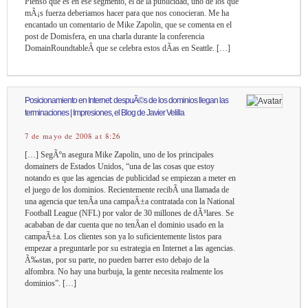
Pienso que es en ese segmento, el de la publicidad, uno de los que
mÃ¡s fuerza deberiamos hacer para que nos conocieran. Me ha
encantado un comentario de Mike Zapolin, que se comenta en el
post de Domisfera, en una charla durante la conferencia
DomainRoundtableÂ que se celebra estos dÃ­as en Seattle. […]
Posicionamiento en Internet: despuÃ©s de los dominios llegan las
terminaciones | Impresiones, el Blog de Javier Velilla
7 de mayo de 2008 at 8:26
[…] SegÃºn asegura Mike Zapolin, uno de los principales
domainers de Estados Unidos, “una de las cosas que estoy
notando es que las agencias de publicidad se empiezan a meter en
el juego de los dominios. Recientemente recibÃ­ una llamada de
una agencia que tenÃ­a una campaÃ±a contratada con la National
Football League (NFL) por valor de 30 millones de dÃ³lares. Se
acababan de dar cuenta que no tenÃ­an el dominio usado en la
campaÃ±a. Los clientes son ya lo suficientemente listos para
empezar a preguntarle por su estrategia en Internet a las agencias.
Ã‰stas, por su parte, no pueden barrer esto debajo de la
alfombra. No hay una burbuja, la gente necesita realmente los
dominios”. […]