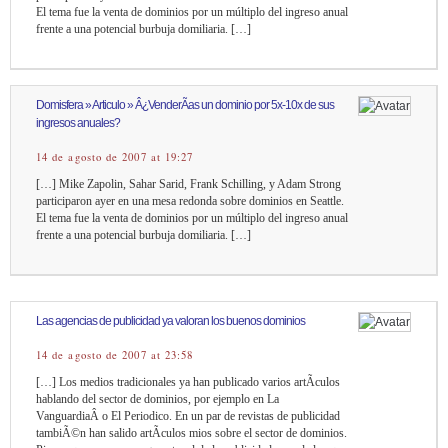
El tema fue la venta de dominios por un múltiplo del ingreso anual
frente a una potencial burbuja domiliaria. […]
Domisfera » Articulo » Â¿VenderÃ­as un dominio por 5x-10x de sus
ingresos anuales?
14 de agosto de 2007 at 19:27
[…] Mike Zapolin, Sahar Sarid, Frank Schilling, y Adam Strong
participaron ayer en una mesa redonda sobre dominios en Seattle.
El tema fue la venta de dominios por un múltiplo del ingreso anual
frente a una potencial burbuja domiliaria. […]
Las agencias de publicidad ya valoran los buenos dominios
14 de agosto de 2007 at 23:58
[…] Los medios tradicionales ya han publicado varios artÃ­culos
hablando del sector de dominios, por ejemplo en La
VanguardiaÂ o El Periodico. En un par de revistas de publicidad
tambiÃ©n han salido artÃ­culos mios sobre el sector de dominios.