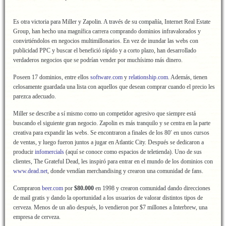
Es otra victoria para Miller y Zapolin. A través de su compañía, Internet Real Estate
Group, han hecho una magnífica carrera comprando dominios infravalorados y
convirtiéndolos en negocios multimillonarios. En vez de inundar las webs con
publicidad PPC y buscar el benefició rápido y a corto plazo, han desarrollado
verdaderos negocios que se podrían vender por muchísimo más dinero.
Poseen 17 dominios, entre ellos
software.com
y
relationship.com
. Además, tienen
celosamente guardada una lista con aquellos que desean comprar cuando el precio les
parezca adecuado.
Miller se describe a sí mismo como un competidor agresivo que siempre está
buscando el siguiente gran negocio. Zapolin es más tranquilo y se centra en la parte
creativa para expandir las webs. Se encontraron a finales de los 80′ en unos cursos
de ventas, y luego fueron juntos a jugar en Atlantic City. Después se dedicaron a
producir
infomercials
(aquí se conoce como espacios de teletienda). Uno de sus
clientes, The Grateful Dead, les inspiró para entrar en el mundo de los dominios con
www.dead.net
, donde vendían merchandising y crearon una comunidad de fans.
Compraron
beer.com
por
$80.000
en 1998 y crearon comunidad dando direcciones
de mail gratis y dando la oportunidad a los usuarios de valorar distintos tipos de
cerveza. Menos de un año después, lo vendieron por $7 millones a Interbrew, una
empresa de cerveza.