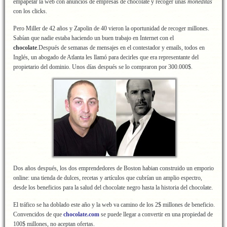
empapelar la web con anuncios de empresas de chocolate y recoger unas
moneditas
con los clicks.
Pero Miller de 42 años y Zapolin de 40 vieron la oportunidad de recoger millones.
Sabían que nadie estaba haciendo un buen trabajo en Internet con el
chocolate
.Después de semanas de mensajes en el contestador y emails, todos en
Inglés, un abogado de Atlanta les llamó para decirles que era representante del
propietario del dominio. Unos días después se lo compraron por 300.000$.
Dos años después, los dos emprendedores de Boston habian construido un emporio
online: una tienda de dulces, recetas y artículos que cubrían un amplio espectro,
desde los beneficios para la salud del chocolate negro hasta la historia del chocolate.
El tráfico se ha doblado este año y la web va camino de los 2$ millones de beneficio.
Convencidos de que
chocolate.com
se puede llegar a convertir en una propiedad de
100$ millones, no aceptan ofertas.