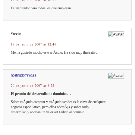
19 de junio de 2007 at 10:17
Es inspirador para todos los que empiezan.
Sandra
19 de junio de 2007 at 12:44
Me ha gustado mucho este artÃ­culo. Ha sido muy ilustrativo.
hostingdominio.es
20 de junio de 2007 at 8:22
El premio del desarrollo de dominios…
Saber cuÃ¡ndo comprar y cuÃ¡ndo vender es la clave de cualquier
negocio especulativo, pero ellos ademÃ¡s y sobre todo,
desarrollan y aportan un valor aÃ±adido al dominio….