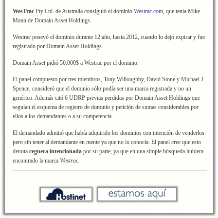
WesTrac
Pty Ltd. de Australia consiguió el dominio
Westrac.com
, que tenía Mike
Mann de Domain Asset Holdings.
Westrac poseyó el dominio durante 12 año, hasta 2012, cuando lo dejó expirar y fue
registrado por Domain Asset Holdings.
Domain Asset pidió 50.000$ a Westrac por el dominio.
El panel compuesto por tres miembros, Tony Willoughby, David Stone y Michael J.
Spence, consideró que el dominio sólo podía ser una marca registrada y no un
genérico. Además citó 6 UDRP previas perdidas por Domain Asset Holdings que
seguían el esquema de registro de dominio y petición de sumas considerables por
ellos a los demandantes o a su competencia.
El demandado admitió que había adquirido los dominios con intención de venderlos
pero sin tener al demandante en mente ya que no lo conocía. El panel cree que esto
denota
ceguera intencionada
por su parte, ya que en una simple búsqueda hubiera
encontrado la marca
Westrac
.