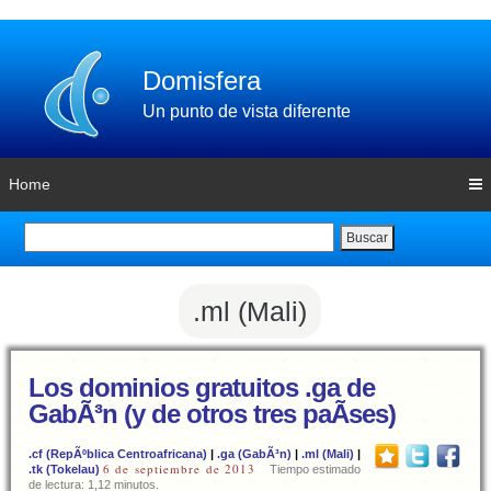
Domisfera
Un punto de vista diferente
Home
Buscar
.ml (Mali)
Los dominios gratuitos .ga de
GabÃ³n (y de otros tres paÃ­ses)
.cf (RepÃºblica Centroafricana)
|
.ga (GabÃ³n)
|
.ml (Mali)
|
6 de septiembre de 2013
.tk (Tokelau)
Tiempo estimado
de lectura: 1,12 minutos.