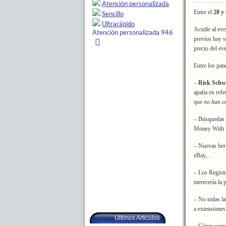
Entre el
28 y
Acudir al ev
previos hay s
precio del ev
Entre los pan
–
Rick Schw
apatía en refe
que
no han 
– Búsquedas 
Money With Y
– Nuevas her
eBay,…
– Los Regist
merecería la p
– No todas l
a extensiones
Ultimos Articulos