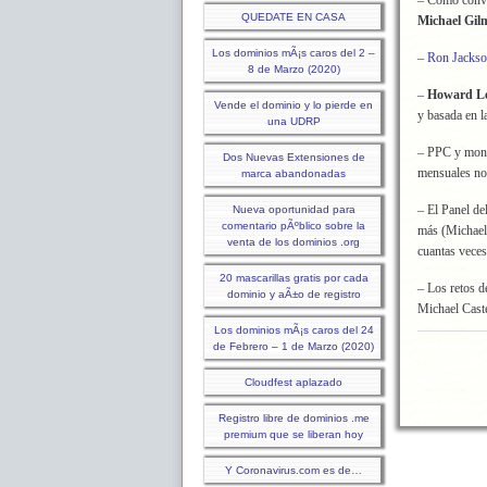
– Cómo conve
QUEDATE EN CASA
Michael Gil
Los dominios mÃ¡s caros del 2 –
–
Ron Jacks
8 de Marzo (2020)
–
Howard Le
Vende el dominio y lo pierde en
y basada en l
una UDRP
– PPC y mone
Dos Nuevas Extensiones de
mensuales no 
marca abandonadas
– El Panel de
Nueva oportunidad para
comentario pÃºblico sobre la
más (Michael 
venta de los dominios .org
cuantas veces
20 mascarillas gratis por cada
– Los retos d
dominio y aÃ±o de registro
Michael Caste
Los dominios mÃ¡s caros del 24
de Febrero – 1 de Marzo (2020)
Cloudfest aplazado
Registro libre de dominios .me
premium que se liberan hoy
Y Coronavirus.com es de…