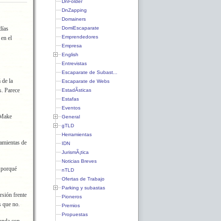
DnFolder
DnZapping
Domainers
DomiEscaparate
días
Emprendedores
 en el
Empresa
English
Entrevistas
Escaparate de Subast...
 de la
Escaparate de Webs
s. Parece
EstadÃ­sticas
Estafas
Eventos
 Make
General
gTLD
Herramientas
amientas de
IDN
JurismÃ¡tica
Noticias Breves
 porqué
nTLD
Ofertas de Trabajo
Parking y subastas
rsión frente
Pioneros
s que no.
Premios
Propuestas