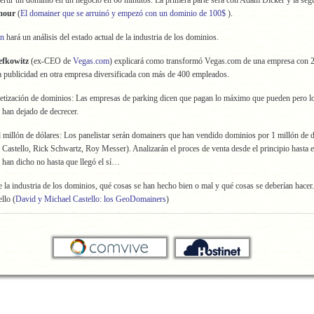
rtir un dominio en un negocio en 60 minutos. La primera parte será con Adam Dicker y la se
mour
(
El domainer que se arruinó y empezó con un dominio de 100$
).
on
hará un análisis del estado actual de la industria de los dominios.
fkowitz
(ex-CEO de
Vegas.com
) explicará como transformó Vegas.com de una empresa con 
a publicidad en otra empresa diversificada con más de 400 empleados.
tización de dominios: Las empresas de parking dicen que pagan lo máximo que pueden pero l
han dejado de decrecer.
l millón de dólares: Los panelistar serán domainers que han vendido dominios por 1 millón de d
Castello, Rick Schwartz, Roy Messer). Analizarán el proces de venta desde el principio hasta el
 han dicho no hasta que llegó el sí…
e la industria de los dominios, qué cosas se han hecho bien o mal y qué cosas se deberían hacer
llo (
David y Michael Castello: los GeoDomainers
)