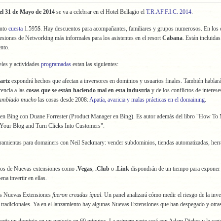
 el 31 de Mayo de 2014
se va a celebrar en el Hotel Bellagio el
T.R.AF.F.I.C. 2014
.
ento
cuesta
1.595$. Hay descuentos para acompañantes, familiares y grupos numerosos. En los 
esiones de Networking más informales para los asistentes en el resort
Cabana
. Están incluidas
ento.
eles y actividades
programadas
estan las siguientes:
artz
expondrá hechos que afectan a inversores en dominios y usuarios finales. También hablará
rencia a las
cosas que se están haciendo mal en esta industria
y de los conflictos de interese
cambiado mucho
las cosas desde 2008:
Apatía, avaricia y malas prácticas en el domaining
.
en Bing con Duane Forrester (Product Manager en Bing). Es autor además del libro "How To
our Blog and Turn Clicks Into Customers".
ramientas para domainers con Neil Sackmary: vender subdominios, tiendas automatizadas, herr
ros de Nuevas extensiones como
.Vegas
,
.Club
o
.Link
dispondrán de un tiempo para exponer
ena invertir en ellas.
as Nuevas Extensiones
fueron creadas igual
. Un panel analizará cómo medir el riesgo de la inve
 tradicionales. Ya en el lanzamiento hay algunas Nuevas Extensiones que han despegado y otra