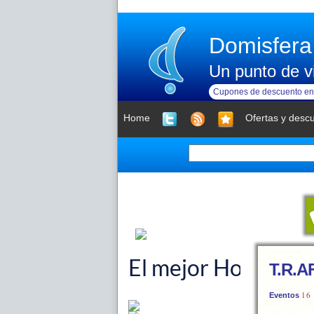
Domisfera
Un punto de vi
Cupones de descuento en 
Home
Ofertas y desc
T.R.AF
16
Eventos