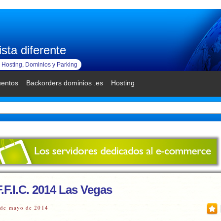
sta diferente
Hosting, Dominios y Parking
uentos
Backorders dominios .es
Hosting
.F.I.C. 2014 Las Vegas
 de mayo de 2014