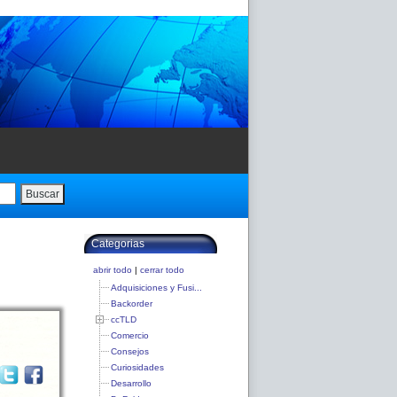
Buscar
Categorias
abrir todo
|
cerrar todo
Adquisiciones y Fusi...
Backorder
ccTLD
Comercio
Consejos
Curiosidades
Desarrollo