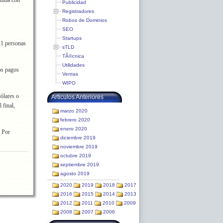
gunda con
Publicidad
Registradores
Robos de Dominios
SEO
Startups
21 personas
sTLD
TÃ©cnica
Utilidades
os pagos
Ventas
WIPO
ólares o
Articulos Anteriores
 final,
marzo 2020
febrero 2020
enero 2020
. Por
diciembre 2019
noviembre 2019
octubre 2019
septiembre 2019
agosto 2019
2020
2019
2018
2017
2016
2015
2014
2013
2012
2011
2010
2009
2008
2007
2006