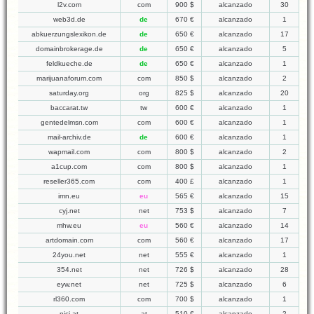
l2v.com
com
900 $
alcanzado
30
web3d.de
de
670 €
alcanzado
1
abkuerzungslexikon.de
de
650 €
alcanzado
17
domainbrokerage.de
de
650 €
alcanzado
5
feldkueche.de
de
650 €
alcanzado
1
marijuanaforum.com
com
850 $
alcanzado
2
saturday.org
org
825 $
alcanzado
20
baccarat.tw
tw
600 €
alcanzado
1
gentedelmsn.com
com
600 €
alcanzado
1
mail-archiv.de
de
600 €
alcanzado
1
wapmail.com
com
800 $
alcanzado
2
a1cup.com
com
800 $
alcanzado
1
reseller365.com
com
400 £
alcanzado
1
imn.eu
eu
565 €
alcanzado
15
cyj.net
net
753 $
alcanzado
7
mhw.eu
eu
560 €
alcanzado
14
artdomain.com
com
560 €
alcanzado
17
24you.net
net
555 €
alcanzado
1
354.net
net
726 $
alcanzado
28
eyw.net
net
725 $
alcanzado
6
rl360.com
com
700 $
alcanzado
1
nici.at
at
510 €
alcanzado
2