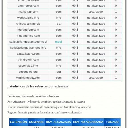
emlshomes.com
com
60 $
no alcanzado
0
marketrap.com
com
60 $
alcanzado
1
worldcuisine.info
info
60 $
no alcanzado
0
chinesecuisine.biz
biz
60 $
no alcanzado
0
fourandfour.com
com
60 $
no alcanzado
0
nineandnine.com
com
60 $
no alcanzado
0
satisfactionguaranteed.mobi
mobi
60 $
no alcanzado
0
satisfactionguaranteed.info
info
60 $
no alcanzado
0
catwalkstore.com
com
60 $
no alcanzado
0
thinkbetwin.com
com
60 $
no alcanzado
0
secondjob.info
info
60 $
no alcanzado
0
secondjob.org
org
60 $
no alcanzado
0
virginianrealty.com
com
60 $
alcanzado
1
Estadísticas de las subastas por extensión
Dominios= Número de dominios subastados
Rsv. Alcanzado= Número de dominios que han alcanzado la reserva
Rsv. no alcanzada= Número de dominios que no han alcanzado la reserva
Pagado= Importe pagado en las subastas con la reserva alcanzada
EXTENSIÓN
DOMINIOS
RSV. ALCANZADA
RSV. NO ALCANZADA
PAGADO