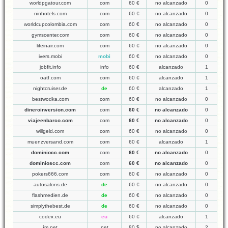
worldpgatour.com
com
60 €
no alcanzado
0
ninhotels.com
com
60 €
no alcanzado
0
worldcupcolombia.com
com
60 €
no alcanzado
0
gymscenter.com
com
60 €
no alcanzado
0
lifeinair.com
com
60 €
no alcanzado
0
ivers.mobi
mobi
60 €
no alcanzado
0
jobfit.info
info
60 €
alcanzado
1
oatf.com
com
60 €
alcanzado
1
nightcruiser.de
de
60 €
alcanzado
1
bestwodka.com
com
60 €
no alcanzado
0
dineroinversion.com
com
60 €
no alcanzado
0
viajeenbarco.com
com
60 €
no alcanzado
0
willgeld.com
com
60 €
no alcanzado
0
muenzversand.com
com
60 €
alcanzado
1
dominiocc.com
com
60 €
no alcanzado
0
dominioscc.com
com
60 €
no alcanzado
0
pokers666.com
com
60 €
no alcanzado
0
autosalons.de
de
60 €
no alcanzado
0
flashmedien.de
de
60 €
no alcanzado
0
simplythebest.de
de
60 €
no alcanzado
0
codex.eu
eu
60 €
alcanzado
1
ím.net
net
80 $
no alcanzado
2