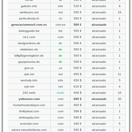
galicien.info
info
510 €
alcanzado
9
wettbuero.net
net
500 €
alcanzado
24
perfectbody.ch
ch
500 €
alcanzado
1
generacionmovil.com.es
com.es
500 €
alcanzado
1
datingguide.biz
biz
500 €
alcanzado
1
nic1.com
com
500 €
alcanzado
1
designerbüro.de
de
500 €
alcanzado
1
vitalreisen.de
de
500 €
alcanzado
1
billigflügevergleich.de
de
500 €
alcanzado
1
gayspictures.de
de
500 €
alcanzado
1
gos.us
us
500 €
alcanzado
1
qwt.net
net
650 $
alcanzado
11
seohelp.info
info
650 $
alcanzado
5
xyb.net
net
610 $
alcanzado
4
242.mobi
mobi
609 $
alcanzado
10
yofamoso.com
com
600 $
alcanzado
30
hometheaterdepot.com
com
600 $
alcanzado
1
thriftydeal.com
com
599 $
alcanzado
1
sinksupply.com
com
599 $
alcanzado
1
revender.com
com
440 €
alcanzado
5
advice-mesothelioma.com
com
550 $
alcanzado
1