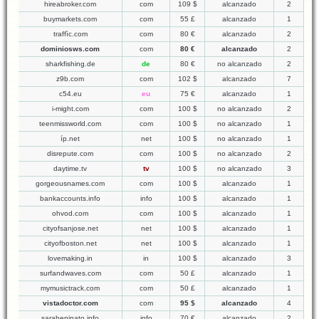
hireabroker.com
com
109 $
alcanzado
2
buymarkets.com
com
55 £
alcanzado
1
traffìc.com
com
80 €
alcanzado
2
dominiosws.com
com
80 €
alcanzado
2
sharkfishing.de
de
80 €
no alcanzado
2
z9b.com
com
102 $
alcanzado
7
c54.eu
eu
75 €
alcanzado
1
i-might.com
com
100 $
no alcanzado
2
teenmissworld.com
com
100 $
no alcanzado
1
íp.net
net
100 $
no alcanzado
1
disrepute.com
com
100 $
no alcanzado
2
daytime.tv
tv
100 $
no alcanzado
3
gorgeousnames.com
com
100 $
alcanzado
1
bankaccounts.info
info
100 $
alcanzado
1
ohvod.com
com
100 $
alcanzado
1
cityofsanjose.net
net
100 $
alcanzado
1
cityofboston.net
net
100 $
alcanzado
1
lovemaking.in
in
100 $
alcanzado
3
surfandwaves.com
com
50 £
alcanzado
1
mymusictrack.com
com
50 £
alcanzado
1
vistadoctor.com
com
95 $
alcanzado
4
sarabeninato.info
info
70 €
alcanzado
2