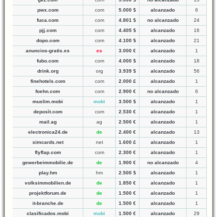
pwx.com
com
5.000 $
alcanzado
6
fuca.com
com
4.801 $
no alcanzado
24
pjj.com
com
4.405 $
alcanzado
16
dopo.com
com
4.100 $
alcanzado
21
anuncios-gratis.es
es
3.000 €
alcanzado
1
fubo.com
com
4.000 $
alcanzado
18
drink.org
org
3.939 $
alcanzado
56
finehotels.com
com
2.000 £
alcanzado
1
foehn.com
com
2.900 €
no alcanzado
6
muslim.mobi
mobi
3.500 $
alcanzado
1
deposìt.com
com
2.530 €
alcanzado
1
mail.ag
ag
2.500 €
alcanzado
1
electronica24.de
de
2.400 €
alcanzado
13
simcards.net
net
1.600 £
alcanzado
1
flyflap.com
com
2.300 €
alcanzado
1
gewerbeimmobilie.de
de
1.900 €
no alcanzado
4
play.hm
hm
2.500 $
alcanzado
1
volksimmobilien.de
de
1.850 €
alcanzado
1
projektforum.de
de
1.500 €
alcanzado
1
it-branche.de
de
1.500 €
alcanzado
1
clasificados.mobi
mobi
1.500 €
alcanzado
29