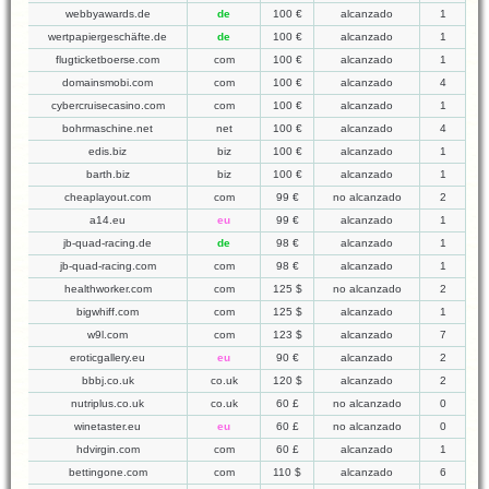
webbyawards.de
de
100 €
alcanzado
1
wertpapiergeschäfte.de
de
100 €
alcanzado
1
flugticketboerse.com
com
100 €
alcanzado
1
domainsmobi.com
com
100 €
alcanzado
4
cybercruisecasino.com
com
100 €
alcanzado
1
bohrmaschine.net
net
100 €
alcanzado
4
edis.biz
biz
100 €
alcanzado
1
barth.biz
biz
100 €
alcanzado
1
cheaplayout.com
com
99 €
no alcanzado
2
a14.eu
eu
99 €
alcanzado
1
jb-quad-racing.de
de
98 €
alcanzado
1
jb-quad-racing.com
com
98 €
alcanzado
1
healthworker.com
com
125 $
no alcanzado
2
bigwhiff.com
com
125 $
alcanzado
1
w9l.com
com
123 $
alcanzado
7
eroticgallery.eu
eu
90 €
alcanzado
2
bbbj.co.uk
co.uk
120 $
alcanzado
2
nutriplus.co.uk
co.uk
60 £
no alcanzado
0
winetaster.eu
eu
60 £
no alcanzado
0
hdvirgin.com
com
60 £
alcanzado
1
bettingone.com
com
110 $
alcanzado
6