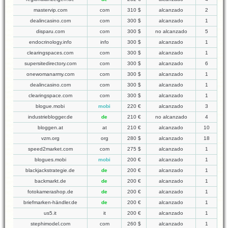
mastervip.com
com
310 $
alcanzado
2
dealincasino.com
com
300 $
alcanzado
1
disparu.com
com
300 $
no alcanzado
5
endocrinology.info
info
300 $
alcanzado
1
clearingspaces.com
com
300 $
alcanzado
1
supersitedirectory.com
com
300 $
alcanzado
6
onewomanarmy.com
com
300 $
alcanzado
1
dealincasino.com
com
300 $
alcanzado
1
clearingspace.com
com
300 $
alcanzado
1
blogue.mobi
mobi
220 €
alcanzado
3
industrieblogger.de
de
210 €
no alcanzado
4
bloggen.at
at
210 €
alcanzado
10
vzm.org
org
280 $
alcanzado
18
speed2market.com
com
275 $
alcanzado
1
blogues.mobi
mobi
200 €
alcanzado
1
blackjackstrategie.de
de
200 €
alcanzado
1
backmarkt.de
de
200 €
alcanzado
1
fotokamerashop.de
de
200 €
alcanzado
1
briefmarken-händler.de
de
200 €
alcanzado
1
us5.it
it
200 €
alcanzado
1
stephimodel.com
com
260 $
alcanzado
1