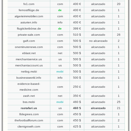
fo1.com
com
400 €
alcanzado
20
fernostflüge.de
de
400 €
alcanzado
1
algerieimmobilier.com
com
400 €
alcanzado
1
asturien.info
info
400 €
alcanzado
1
flugticketbörse.de
de
399 €
alcanzado
1
private-sale.com
com
510 $
alcanzado
26
gaft.com
com
500 $
no alcanzado
2
oneminutenews.com
com
500 $
alcanzado
1
eblast.net
net
500 $
alcanzado
1
merchantservice.us
us
500 $
alcanzado
1
merchantaccount.us
us
500 $
alcanzado
1
netlog.mobi
mobi
500 $
alcanzado
1
businessworld.info
info
500 $
alcanzado
1
evidence-based-
com
250 £
alcanzado
1
medicine.com
zash.net
net
350 €
alcanzado
1
bss.mobi
mobi
460 $
alcanzado
25
rastafari.us
us
460 $
alcanzado
21
8degrees.com
com
450 $
alcanzado
1
thefootballforum.com
com
450 $
alcanzado
2
clientgrowth.com
com
425 $
alcanzado
1