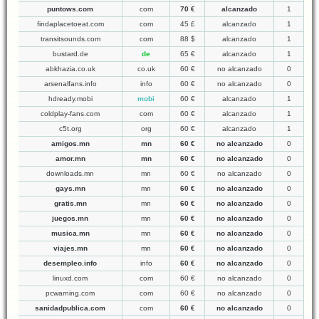
puntows.com
com
70 €
alcanzado
1
findaplacetoeat.com
com
45 £
alcanzado
1
transitsounds.com
com
88 $
alcanzado
1
bustard.de
de
65 €
alcanzado
1
abkhazia.co.uk
co.uk
60 €
no alcanzado
0
arsenalfans.info
info
60 €
no alcanzado
0
hdready.mobi
mobi
60 €
alcanzado
1
coldplay-fans.com
com
60 €
alcanzado
1
c5t.org
org
60 €
alcanzado
1
amigos.mn
mn
60 €
no alcanzado
0
amor.mn
mn
60 €
no alcanzado
0
downloads.mn
mn
60 €
no alcanzado
0
gays.mn
mn
60 €
no alcanzado
0
gratis.mn
mn
60 €
no alcanzado
0
juegos.mn
mn
60 €
no alcanzado
0
musica.mn
mn
60 €
no alcanzado
0
viajes.mn
mn
60 €
no alcanzado
0
desempleo.info
info
60 €
no alcanzado
0
linuxd.com
com
60 €
no alcanzado
0
pcwarning.com
com
60 €
no alcanzado
0
sanidadpublica.com
com
60 €
no alcanzado
0