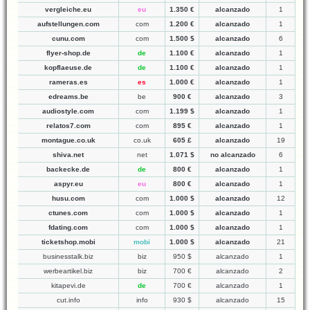
vergleiche.eu
eu
1.350 €
alcanzado
1
aufstellungen.com
com
1.200 €
alcanzado
1
cunu.com
com
1.500 $
alcanzado
6
flyer-shop.de
de
1.100 €
alcanzado
1
kopflaeuse.de
de
1.100 €
alcanzado
1
rameras.es
es
1.000 €
alcanzado
1
edreams.be
be
900 €
alcanzado
3
audiostyle.com
com
1.199 $
alcanzado
1
relatos7.com
com
895 €
alcanzado
1
montague.co.uk
co.uk
605 £
alcanzado
19
shiva.net
net
1.071 $
no alcanzado
6
backecke.de
de
800 €
alcanzado
1
aspyr.eu
eu
800 €
alcanzado
1
husu.com
com
1.000 $
alcanzado
12
ctunes.com
com
1.000 $
alcanzado
1
fdating.com
com
1.000 $
alcanzado
1
ticketshop.mobi
mobi
1.000 $
alcanzado
21
businesstalk.biz
biz
950 $
alcanzado
1
werbeartikel.biz
biz
700 €
alcanzado
2
kitapevi.de
de
700 €
alcanzado
1
cut.info
info
930 $
alcanzado
15