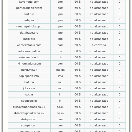
keyphone.com
com
60 $
no alcanzado
0
portfoliodealer.com
com
60 $
no alcanzado
0
surf.pro
pro
60 $
no alcanzado
0
refi.pro
pro
60 $
no alcanzado
0
mortgagebroker.pro
pro
60 $
no alcanzado
0
database.pro
pro
60 $
no alcanzado
0
mold.pro
pro
60 $
no alcanzado
0
webtechtools.com
com
60 $
alcanzado
1
vehicle-rental.biz
biz
60 $
no alcanzado
0
rent-a-vehicle.biz
biz
60 $
no alcanzado
0
kinformation.com
com
60 $
no alcanzado
0
burst.me.uk
me.uk
60 $
no alcanzado
0
top-sports.info
info
60 $
no alcanzado
0
hot.mn
mn
60 $
no alcanzado
0
jokes.mn
mn
60 $
no alcanzado
0
scc.in
in
60 $
no alcanzado
0
sponsors.in
in
60 $
no alcanzado
0
discoverbahamas.co.uk
co.uk
60 $
no alcanzado
0
discovergibraltar.co.uk
co.uk
60 $
no alcanzado
0
rtwtrips.com
com
60 $
no alcanzado
0
europè.com
com
60 $
no alcanzado
0
unserviced.com
com
60 $
no alcanzado
0