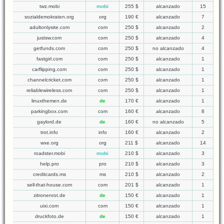
twz.mobi
mobi
255 $
alcanzado
15
sozialdemokraten.org
org
190 €
alcanzado
7
adultonlysite.com
com
250 $
alcanzado
2
justsw.com
com
250 $
alcanzado
4
getfunds.com
com
250 $
no alcanzado
4
fastgirl.com
com
250 $
alcanzado
1
carflipping.com
com
250 $
alcanzado
1
channelcricket.com
com
250 $
alcanzado
1
reliablewireless.com
com
250 $
alcanzado
1
linuxthemen.de
de
170 €
alcanzado
1
parkingbox.com
com
160 €
alcanzado
8
gaylord.de
de
160 €
no alcanzado
5
trot.info
info
160 €
alcanzado
2
wxe.org
org
211 $
alcanzado
14
roadster.mobi
mobi
210 $
alcanzado
3
help.pro
pro
210 $
alcanzado
3
creditcards.ms
ms
210 $
alcanzado
2
sell-that-house.com
com
201 $
alcanzado
1
zitronenrot.de
de
150 €
alcanzado
1
uixi.com
com
150 €
alcanzado
1
druckfoto.de
de
150 €
alcanzado
1