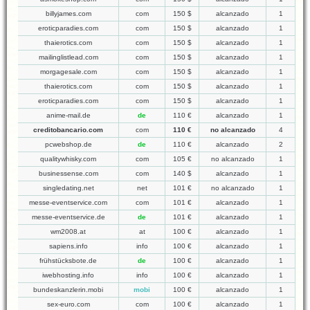
billyjames.com
com
150 $
alcanzado
1
eroticparadies.com
com
150 $
alcanzado
1
thaierotics.com
com
150 $
alcanzado
1
mailinglistlead.com
com
150 $
alcanzado
1
morgagesale.com
com
150 $
alcanzado
1
thaierotics.com
com
150 $
alcanzado
1
eroticparadies.com
com
150 $
alcanzado
1
anime-mail.de
de
110 €
alcanzado
1
creditobancario.com
com
110 €
no alcanzado
4
pcwebshop.de
de
110 €
alcanzado
2
qualitywhisky.com
com
105 €
no alcanzado
1
businessense.com
com
140 $
alcanzado
1
singledating.net
net
101 €
no alcanzado
1
messe-eventservice.com
com
101 €
alcanzado
1
messe-eventservice.de
de
101 €
alcanzado
1
wm2008.at
at
100 €
alcanzado
1
sapiens.info
info
100 €
alcanzado
1
frühstücksbote.de
de
100 €
alcanzado
1
iwebhosting.info
info
100 €
alcanzado
1
bundeskanzlerin.mobi
mobi
100 €
alcanzado
1
sex-euro.com
com
100 €
alcanzado
1