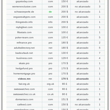
gaystoday.com
com
150 €
alcanzado
1
womenexclusive.com
com
200 $
no alcanzado
3
schwarzeperle.de
de
200 $
no alcanzado
1
vegasrealtypro.com
com
200 $
alcanzado
1
thingstodo.info
info
200 $
alcanzado
1
mybigfeet.com
com
100 £
alcanzado
1
fifastats.com
com
100 £
alcanzado
1
poker-team.com
com
135 €
alcanzado
5
refinance.pro
pro
180 $
alcanzado
2
adultsdirectory.net
net
180 $
alcanzado
5
badeurlaub.net
net
130 €
alcanzado
7
busìness.com
com
129 €
alcanzado
4
skate.pro
pro
170 $
alcanzado
1
hedgefund.pro
pro
170 $
alcanzado
1
homemortgage.pro
pro
170 $
alcanzado
1
videos.mn
mn
170 $
alcanzado
1
fair.org.uk
org.uk
80 £
alcanzado
1
swisswatchez.com
com
80 £
alcanzado
1
swisswatchez.co.uk
co.uk
80 £
alcanzado
1
domaniacs.com
com
151 $
alcanzado
9
catfeed.com
com
150 $
no alcanzado
1
asmokeshop.com
com
150 $
alcanzado
1