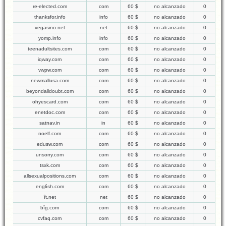
re-elected.com
com
60 $
no alcanzado
0
thanksfor.info
info
60 $
no alcanzado
0
vegasino.net
net
60 $
no alcanzado
0
yomp.info
info
60 $
no alcanzado
0
teenadultsites.com
com
60 $
no alcanzado
0
iqway.com
com
60 $
no alcanzado
0
vwpw.com
com
60 $
no alcanzado
0
newmallusa.com
com
60 $
no alcanzado
0
beyondalldoubt.com
com
60 $
no alcanzado
0
ohyescard.com
com
60 $
no alcanzado
0
enetdoc.com
com
60 $
no alcanzado
0
satnav.in
in
60 $
no alcanzado
0
noelf.com
com
60 $
no alcanzado
0
edusw.com
com
60 $
no alcanzado
0
unsorry.com
com
60 $
no alcanzado
0
tsxk.com
com
60 $
no alcanzado
0
allsexualpositions.com
com
60 $
no alcanzado
0
englìsh.com
com
60 $
no alcanzado
0
ît.net
net
60 $
no alcanzado
0
bîg.com
com
60 $
no alcanzado
0
cvfaq.com
com
60 $
no alcanzado
0