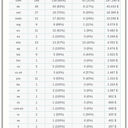
com
199
138 (69%)
61 (31%)
147.290 $
de
48
40 (83%)
8 (17%)
43.416 $
net
27
19 (70%)
8 (30%)
18.366 $
mobi
21
17 (81%)
4 (19%)
10.036 $
org
9
8 (89%)
1 (11%)
6.074 $
eu
11
10 (91%)
1 (9%)
5.482 $
es
2
2 (100%)
0 (0%)
5.349 $
info
23
13 (57%)
10 (43%)
4.552 $
ag
2
2 (100%)
0 (0%)
3.674 $
biz
9
5 (56%)
4 (44%)
2.822 $
hm
1
1 (100%)
0 (0%)
2.500 $
us
5
5 (100%)
0 (0%)
2.454 $
co.uk
7
3 (43%)
4 (57%)
1.467 $
pro
11
6 (55%)
5 (45%)
1.310 $
be
1
1 (100%)
0 (0%)
1.204 $
at
3
3 (100%)
0 (0%)
1.097 $
tw
1
1 (100%)
0 (0%)
802 $
ch
1
1 (100%)
0 (0%)
669 $
com.es
1
1 (100%)
0 (0%)
669 $
tv
2
1 (50%)
1 (50%)
420 $
se
1
1 (100%)
0 (0%)
401 $
it
1
1 (100%)
0 (0%)
267 $