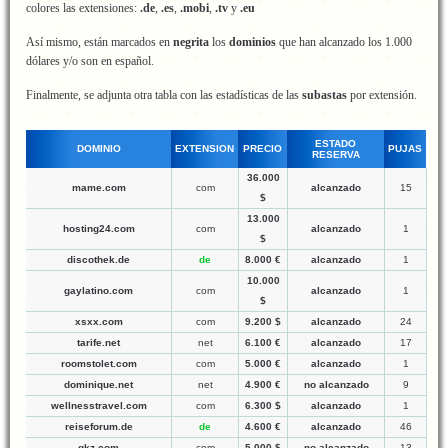
colores las extensiones:
.de
,
.es
,
.mobi
,
.tv
y
.eu
Así mismo, están marcados en
negrita
los
dominios
que han alcanzado los 1.000
dólares y/o son en español.
Finalmente, se adjunta otra tabla con las estadísticas de las
subastas
por extensión.
ESTADO
DOMINIO
EXTENSION
PRECIO
PUJAS
RESERVA
36.000
mame.com
com
alcanzado
15
$
13.000
hosting24.com
com
alcanzado
1
$
discothek.de
de
8.000 €
alcanzado
1
10.000
gaylatino.com
com
alcanzado
1
$
xsxx.com
com
9.200 $
alcanzado
24
tarife.net
net
6.100 €
alcanzado
17
roomstolet.com
com
5.000 €
alcanzado
1
dominique.net
net
4.900 €
no alcanzado
9
wellnesstravel.com
com
6.300 $
alcanzado
1
reiseforum.de
de
4.600 €
alcanzado
46
gkz.com
com
5.000 $
no alcanzado
13