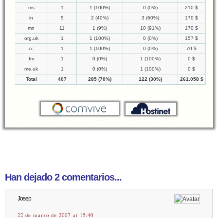
ms
1
1 (100%)
0 (0%)
210 $
in
5
2 (40%)
3 (60%)
170 $
mn
11
1 (9%)
10 (91%)
170 $
org.uk
1
1 (100%)
0 (0%)
157 $
cc
1
1 (100%)
0 (0%)
70 $
fm
1
0 (0%)
1 (100%)
0 $
me.uk
1
0 (0%)
1 (100%)
0 $
Total
407
285 (70%)
122 (30%)
261.058 $
Han dejado 2 comentarios...
Josep
22 de marzo de 2007 at 15:40