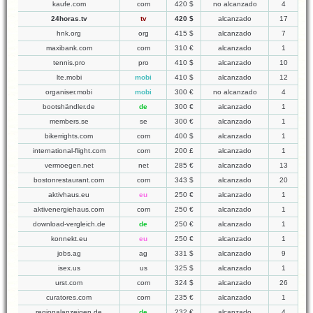
kaufe.com
com
420 $
no alcanzado
4
24horas.tv
tv
420 $
alcanzado
17
hnk.org
org
415 $
alcanzado
7
maxibank.com
com
310 €
alcanzado
1
tennis.pro
pro
410 $
alcanzado
10
lte.mobi
mobi
410 $
alcanzado
12
organiser.mobi
mobi
300 €
no alcanzado
4
bootshändler.de
de
300 €
alcanzado
1
members.se
se
300 €
alcanzado
1
bikerrights.com
com
400 $
alcanzado
1
international-flight.com
com
200 £
alcanzado
1
vermoegen.net
net
285 €
alcanzado
13
bostonrestaurant.com
com
343 $
alcanzado
20
aktivhaus.eu
eu
250 €
alcanzado
1
aktivenergiehaus.com
com
250 €
alcanzado
1
download-vergleich.de
de
250 €
alcanzado
1
konnekt.eu
eu
250 €
alcanzado
1
jobs.ag
ag
331 $
alcanzado
9
isex.us
us
325 $
alcanzado
1
urst.com
com
324 $
alcanzado
26
curatores.com
com
235 €
alcanzado
1
regionalanzeigen.de
de
232 €
alcanzado
4