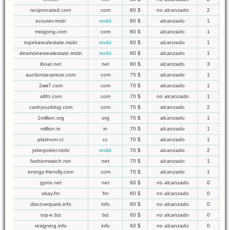
reciprocated.com
com
80 $
no alcanzado
2
ecouter.mobi
mobi
80 $
alcanzado
1
meigong.com
com
80 $
alcanzado
1
topekarealestate.mobi
mobi
80 $
alcanzado
1
desmoinesrealestate.mobi
mobi
80 $
alcanzado
1
iboat.net
net
80 $
alcanzado
3
auctionsexpress.com
com
75 $
alcanzado
1
2øø7.com
com
70 $
alcanzado
1
altfn.com
com
70 $
no alcanzado
1
cashyourblog.com
com
70 $
alcanzado
2
1million.org
org
70 $
alcanzado
1
million.in
in
70 $
alcanzado
1
platinum.cc
cc
70 $
alcanzado
1
jokerpoker.mobi
mobi
70 $
alcanzado
2
fashionwatch.net
net
70 $
alcanzado
1
energy-friendly.com
com
70 $
alcanzado
1
gymx.net
net
60 $
no alcanzado
0
okay.fm
fm
60 $
no alcanzado
0
discoverparis.info
info
60 $
no alcanzado
0
top-e.biz
biz
60 $
no alcanzado
0
resigning.info
info
60 $
no alcanzado
0