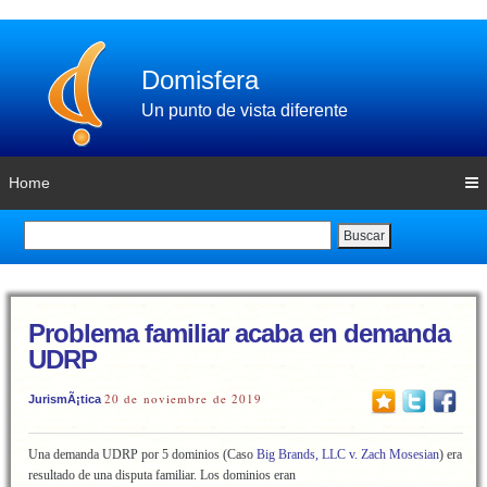
Domisfera
Un punto de vista diferente
Home
Buscar
Problema familiar acaba en demanda
UDRP
20 de noviembre de 2019
JurismÃ¡tica
Una demanda UDRP por 5 dominios (Caso
Big Brands, LLC v. Zach Mosesian
) era
resultado de una disputa familiar. Los dominios eran