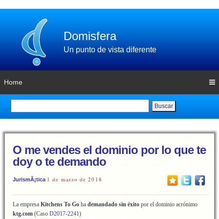
Domisfera
Un punto de vista diferente
Home
Buscar
O me vendes el dominio por lo que te
doy o te demando
1 de marzo de 2018
JurismÃ¡tica
La empresa
Kitchens To Go
ha
demandado sin éxito
por el dominio acrónimo
ktg.com
(Caso
D2017-2241
)