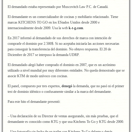
El demandado estaba representado por Muscovitch Law P.C. de Canadá.
El demandante es un comercializador de cocinas y mobiliario relacionado. Tiene
marcas KITCHENS TO GO en los EStados Unidos desde 2000 e
internacionalmente desde 2009. Usa la web
k-t-g.com
.
En 2017 informó al demandado de sus derechos de marca con intención de
comprarle el dominio por 2.500$. Si no aceptaba iniciaría las acciones necesarias
para conseguir la transferencia del dominio. No obtuvo respuesta. El 20 de
Diciembre de 2017 se interpuso la demanda UDRP.
El demandado alegó haber comprado el dominio en 2007, que es un acrónimo
utilizado a nivel mundial por muy diferentes entidades. No queda demostrado que se
asocie KTM de modo unívoco con cocinas.
El panel, compuesto por tres expertos,
denegó
la demanda, que no pasó ni el primer
test de dominio idéntico o confusamente similar a la marca del demandante.
Para este hito el demandante presentó:
– Una declaración de su Director de ventas asegurando, sin más pruebas, que el
demandante es conocido como KTG y que usa Kitchens To Go y KTG desde 2000.
– Una fotografía sin fecha de un trailer con Kitchens To Go delante y detrás.