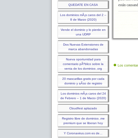
están causand
QUEDATE EN CASA
Los dominios mÃ¡s caros del 2 –
8 de Marzo (2020)
Vende el dominio y lo pierde en
una UDRP
Dos Nuevas Extensiones de
marca abandonadas
Nueva oportunidad para
comentario pÃºblico sobre la
Los comentar
venta de los dominios .org
20 mascarillas gratis por cada
dominio y aÃ±o de registro
Los dominios mÃ¡s caros del 24
de Febrero – 1 de Marzo (2020)
Cloudfest aplazado
Registro libre de dominios .me
premium que se liberan hoy
Y Coronavirus.com es de…