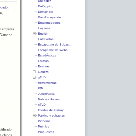
DnFolder
DnZapping
obado
,
Domainers
m,
DomiEscaparate
Emprendedores
Empresa
La empresa
English
eName se
Entrevistas
Escaparate de Subast...
Escaparate de Webs
EstadÃ­sticas
Estafas
Eventos
General
gTLD
Herramientas
IDN
JurismÃ¡tica
Noticias Breves
nTLD
Ofertas de Trabajo
Parking y subastas
Pioneros
Premios
tilizado
Propuestas
rs chinos