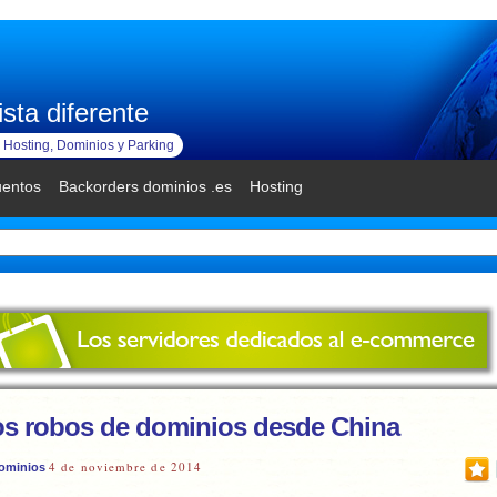
sta diferente
Hosting, Dominios y Parking
uentos
Backorders dominios .es
Hosting
s robos de dominios desde China
4 de noviembre de 2014
ominios