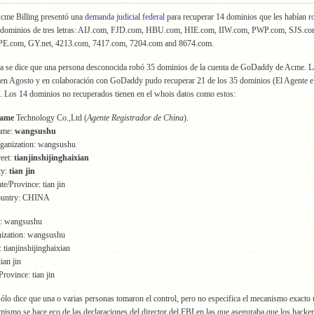
cme Billing presentó una
demanda judicial federal
para recuperar 14 dominios que les habían
r
 dominios de tres letras: AIJ.com, FJD.com, HBU.com, HIE.com, IIW.com, PWP.com, SJS.co
E.com, GY.net, 4213.com, 7417.com, 7204.com and 8674.com.
a se dice que una persona desconocida robó 35 dominios de la cuenta de GoDaddy de Acme. 
a en Agosto y en colaboración con GoDaddy pudo recuperar 21 de los 35 dominios (El Agente 
). Los 14 dominios no recuperados tienen en el whois datos como estos:
ame
Technology Co.,Ltd (
Agente Registrador de China
).
ame:
wangsushu
rganization: wangsushu
eet:
tianjinshijinghaixian
ty:
tian jin
te/Province: tian jin
Country: CHINA
: wangsushu
ization: wangsushu
 tianjinshijinghaixian
ian jin
rovince: tian jin
lo dice que una o varias personas tomaron el control, pero no especifica el mecanismo exacto u
imismo se hace eco de las declaraciones del director del FBI en las que aseguraba que los hacke