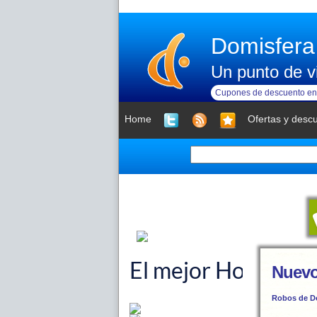
Domisfera
Un punto de vi
Cupones de descuento en 
Home
Ofertas y desc
Nuevo
Robos de D