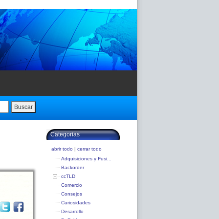
Buscar
Categorias
abrir todo
|
cerrar todo
Adquisiciones y Fusi...
Backorder
ccTLD
Comercio
Consejos
Curiosidades
Desarrollo