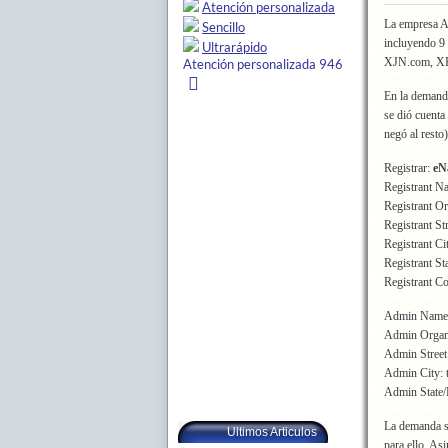
La empresa A
incluyendo 9
XJN.com, XP
En la demand
se dió cuent
negó al resto
Registrar:
eN
Registrant N
Registrant O
Registrant Str
Registrant Ci
Registrant Sta
Registrant 
Admin Name
Admin Organ
Admin Street:
Admin City: t
Admin State/P
La demanda só
Ultimos Articulos
para ello. As