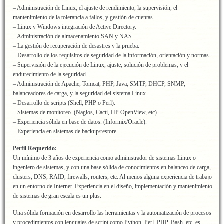
– Administración de Linux, el ajuste de rendimiento, la supervisión, el
mantenimiento de la tolerancia a fallos, y gestión de cuentas.
– Linux y Windows integración de Active Directory.
– Administración de almacenamiento SAN y NAS.
– La gestión de recuperación de desastres y la prueba.
– Desarrollo de los requisitos de seguridad de la información, orientación y normas.
– Supervisión de la ejecución de Linux, ajuste, solución de problemas, y el
endurecimiento de la seguridad.
– Administración de Apache, Tomcat, PHP, Java, SMTP, DHCP, SNMP,
balanceadores de carga, y la seguridad del sistema Linux.
– Desarrollo de scripts (Shell, PHP o Perl).
– Sistemas de monitoreo (Nagios, Cacti, HP OpenView, etc).
– Experiencia sólida en base de datos. (Informix/Oracle).
– Experiencia en sistemas de backup/restore.
Perfil Requerido:
Un mínimo de 3 años de experiencia como administrador de sistemas Linux o
ingeniero de sistemas, y con una base sólida de conocimientos en balanceo de carga,
clusters, DNS, RAID, firewalls, routers, etc. Al menos alguna experiencia de trabajo
en un entorno de Internet. Experiencia en el diseño, implementación y mantenimiento
de sistemas de gran escala es un plus.
Una sólida formación en desarrollo las herramientas y la automatización de procesos
y procedimientos con lenguajes de script como Python, Perl, PHP, Bash, etc, es