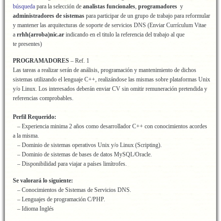
búsqueda
para la selección de
analistas funcionales
,
programadores
y
administradores de sistemas
para participar de un grupo de trabajo para reformular
y mantener las arquitecturas de soporte de servicios DNS (Enviar Currículum Vitae
a
rrhh(arroba)nic.ar
indicando en el titulo la referencia del trabajo al que
te presentes)
PROGRAMADORES
– Ref. 1
Las tareas a realizar serán de análisis, programación y mantenimiento de dichos
sistemas utilizando el lenguaje C++, realizándose las mismas sobre plataformas Unix
y/o Linux. Los interesados deberán enviar CV sin omitir remuneración pretendida y
referencias comprobables.
Perfil Requerido:
– Experiencia minima 2 años como desarrollador C++ con conocimientos acordes
a la misma.
– Dominio de sistemas operativos Unix y/o Linux (Scripting).
– Dominio de sistemas de bases de datos MySQL/Oracle.
– Disponibilidad para viajar a países limítrofes.
Se valorará lo siguiente:
– Conocimientos de Sistemas de Servicios DNS.
– Lenguajes de programación C/PHP.
– Idioma Inglés