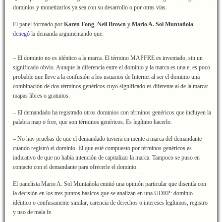
dominios y monetizarlos ya sea con su desarrollo o por otras vías.
El panel formado por
Karen Fong
,
Neil Brown
y
Mario A. Sol Muntañola
denegó
la demanda argumentando que:
– El dominio no es idéntico a la marca. El término MAPFRE es inventado, sin un
significado obvio. Aunque la diferencia entre el dominio y la marca es una e, es poco
probable que lleve a la confusión a los usuarios de Internet al ser el dominio una
combinación de dos términos genéricos cuyo significado es diferente al de la marca:
mapas libres o gratuitos.
– El demandado ha registrado otros dominios con términos genéricos que incluyen la
palabra map o free, que son términos genéricos. Es legítimo hacerlo.
– No hay pruebas de que el demandado tuviera en mente a marca del demandante
cuando registró el dominio. El que esté compuesto por términos genéricos es
indicativo de que no había intención de capitalizar la marca. Tampoco se puso en
contacto con el demandante para ofrecerle el dominio.
El panelista Mario A. Sol Muntañola emitió una opinión particular que disentía con
la decisión en los tres puntos básicos que se analizan en una UDRP: dominio
idéntico o confusamente similar, carencia de derechos o intereses legítimos, registro
y uso de mala fe.