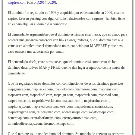
mapfree.com
(Caso
D2014-0020
).
El dominio fue registrado en 1997 y adquirido por el demandado en 2006, cuando
expiró. Está en parking con algunos links relacionados con seguros. También tiene
links para alquilar el dominio o comprarlo.
El demandante argumentaba que el dominio es similar a su marca, que es usado para
obtener una ganancia comercial con links a aseguradoras, que el dominio está a la
venta o en alquiler, que el demandado no es conocido por MAPFREE y que hizo
caso omiso a una advertencia por email.
El demandado decía, entre otras cosas, que el dominio está compuesto de los
términos descriptivos MAP y FREE, que no dan lugar a equívoco con la marca del
demandante.
Que ha registrado otros dominios con combinaciones de estos términos genéricos:
mapgames.com, maphacks.com, maphelp.com, maphouse.com, mapparis.com,
mapsaver.com, mapschool.com, mapsign.com, mapsearch.com, maproad.com,
mapvideos.com, mapoftheworld.com, mapatour.com, mapfurniture.com,
maplibrary.com, maprated.com, maptests.com, mapsofcentralamerica.com,
mapsofnigeria.com, railwaymap.com, addressmaps.com, aviatormaps.com,
bettermap.com, centralparkmaps.com, createyourownmap.com,
downloadfreemaps.com, freemobilemaps.com.
Que el parking es un uso legítimo del dominio. Su modelo de negocio es registrar