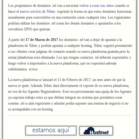
Los propietarios de dominios .tel van a necesitar
volver a crear sus sitios
cuando se
lance el
nuevo servicio de Telnic
: suprimir la forma en que estos dominios funcionan
actualmente para convertirlos en una extensión como cualquier otra. Los registrantes
podrían utilizar los dominios .tel como los demás dominios y apuntarlos a los
servidores DNS que quieran.
A partir del
17 de Marzo de 2017
los dominios .tel van a dejar de apuntar a la
plataforma de Telnic y podrán apuntar a cualquier hosting. Telnic seguirá permitiendo
a sus clientes crear páginas de contacto usando su nueva plataforma gratuita pero la
actual plataforma será eliminada. Los que tengan contactos .tel deberán exportarlos y
luego volver a importarlos a la nueva plataforma, que no soportará además
subdominios. ervice.
La nueva plataforma se lanzará el 13 de Febrero de 2017, un mes antes de que la
nueva se quite. Además Telnic dará directamente el soporte de su nueva plataforma,
en vez de los Agentes Registradores. Esto era precisamente una queja de los Agentes
ya suponía trabajo extra ya que debían integrar un sistema que permitiera crear
cuentas .tel a cada registrante y además podía suponer una merma de negocio si no
se acompañaba con un hosting.