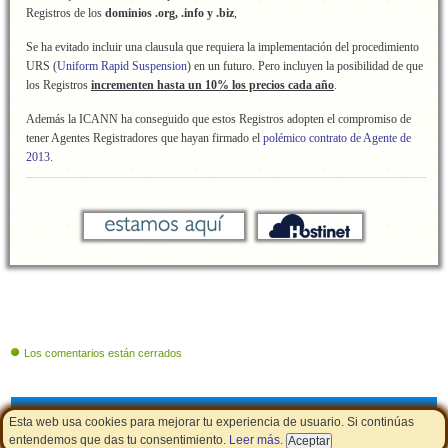
Registros de los
dominios .org, .info y .biz
,
Se ha evitado incluir una clausula que requiera la implementación del procedimiento
URS (
Uniform Rapid Suspension
) en un futuro. Pero incluyen la posibilidad de que
los Registros
incrementen hasta un 10% los precios cada año
.
Además la ICANN ha conseguido que estos Registros adopten el compromiso de
tener Agentes Registradores que hayan firmado el
polémico contrato de Agente de
2013
.
Los comentarios están cerrados
Cupones de descuento
|
Aviso Legal - Política de Cookies
|
LSSI
Esta web usa cookies para mejorar tu experiencia de usuario. Si continúas
entendemos que das tu consentimiento.
Leer más
.