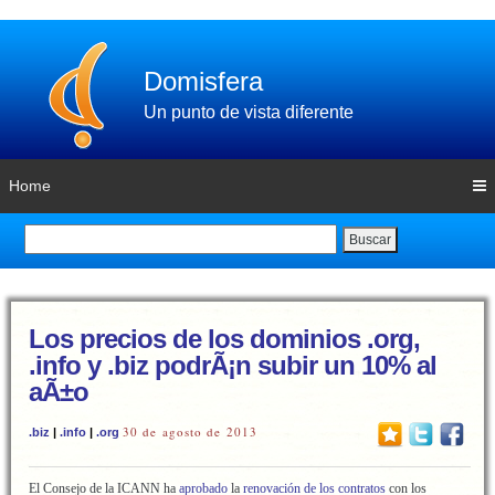
Domisfera
Un punto de vista diferente
Home
Buscar
Los precios de los dominios .org,
.info y .biz podrÃ¡n subir un 10% al
aÃ±o
30 de agosto de 2013
.biz
|
.info
|
.org
El Consejo de la ICANN ha
aprobado
la
renovación de los contratos
con los